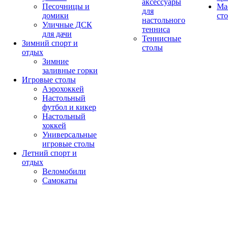
аксессуары
Песочницы и
Ма
для
домики
ст
настольного
Уличные ДСК
тенниса
для дачи
Теннисные
Зимний спорт и
столы
отдых
Зимние
заливные горки
Игровые столы
Аэрохоккей
Настольный
футбол и кикер
Настольный
хоккей
Универсальные
игровые столы
Летний спорт и
отдых
Веломобили
Самокаты