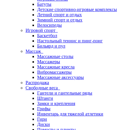
Батуты
Детские спортивно-игровые комплексы
Летний спорт и отдых
Зимний спорт и отдых
Велосипеды
Игровой спорт
Баскетбол
Настольный теннис и пинг-понг
Бильярд и пул
Массаж
Массажные столы
Массажеры
Массажные кресла
Вибромассажеры
Массажные аксессуары
Распродажа
Свободные веса
Гантели и гантельные ряды
Штанги
Замки и крепления
Грифы
Инвентарь для тяжелой атлетики
Гири
Диски
Помосты и плинты