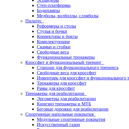
Эспандеры
Степ-платформы
Бодипампы
Медболы, волболлы, слэмболы
Пилатес
Реформеры и столы
Стулья и бочки
Корректоры и боксы
Комплектующие
Скамьи и стойки
Свободные веса
Функциональные тренажеры
Кроссфит и функциональный тренинг
Станции для функционального тренинга
Свободные веса для кроссфит
Инвентарь для кроссфит и функционального 
Тренажеры для кроссфит
Рамы для кроссфит
Тренажеры для реабилитации
Эргометры для реабилитации
Кинезио тренажеры и МТБ
Беговые дорожки для реабилитации
Спортивные напольные покрытия
Модульные спортивные покрытия
Искусственный газон