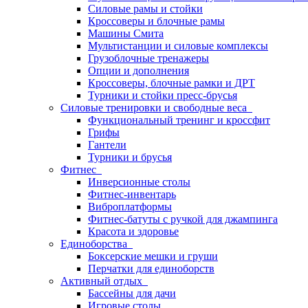
Силовые рамы и стойки
Кроссоверы и блочные рамы
Машины Смита
Мультистанции и силовые комплексы
Грузоблочные тренажеры
Опции и дополнения
Кроссоверы, блочные рамки и ДРТ
Турники и стойки пресс-брусья
Силовые тренировки и свободные веса
Функциональный тренинг и кроссфит
Грифы
Гантели
Турники и брусья
Фитнес
Инверсионные столы
Фитнес-инвентарь
Виброплатформы
Фитнес-батуты с ручкой для джампинга
Красота и здоровье
Единоборства
Боксерские мешки и груши
Перчатки для единоборств
Активный отдых
Бассейны для дачи
Игровые столы