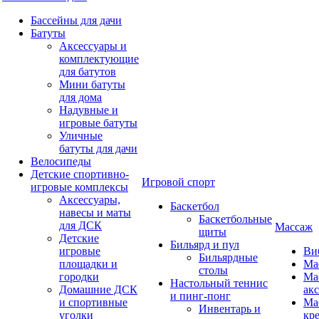
Бассейны для дачи
Батуты
Аксессуары и
комплектующие
для батутов
Мини батуты
для дома
Надувные и
игровые батуты
Уличные
батуты для дачи
Велосипеды
Детские спортивно-
Игровой спорт
игровые комплексы
Аксессуары,
Баскетбол
навесы и маты
Баскетбольные
для ДСК
Массаж
щиты
Детские
Бильярд и пул
игровые
Ви
Бильярдные
площадки и
Ма
столы
городки
Ма
Настольный теннис
Домашние ДСК
ак
и пинг-понг
и спортивные
Ма
Инвентарь и
уголки
кр