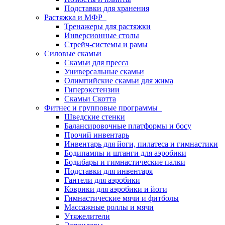
Подставки для хранения
Растяжка и МФР
Тренажеры для растяжки
Инверсионные столы
Стрейч-системы и рамы
Силовые скамьи
Скамьи для пресса
Универсальные скамьи
Олимпийские скамьи для жима
Гиперэкстензии
Скамьи Скотта
Фитнес и групповые программы
Шведские стенки
Балансировочные платформы и босу
Прочий инвентарь
Инвентарь для йоги, пилатеса и гимнастики
Бодипампы и штанги для аэробики
Бодибары и гимнастические палки
Подставки для инвентаря
Гантели для аэробики
Коврики для аэробики и йоги
Гимнастические мячи и фитболы
Массажные роллы и мячи
Утяжелители