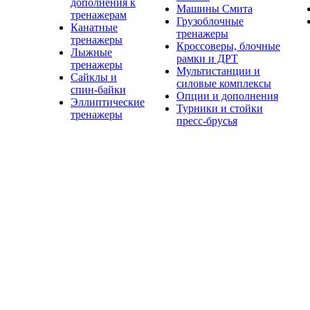
дополнения к
Машины Смита
тренажерам
Грузоблочные
Канатные
тренажеры
тренажеры
Кроссоверы, блочные
Лыжные
рамки и ДРТ
тренажеры
Мультистанции и
Сайклы и
силовые комплексы
спин-байки
Опции и дополнения
Эллиптические
Турники и стойки
тренажеры
пресс-брусья