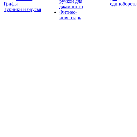
ручкой для
Грифы
единоборств
джампинга
Турники и брусья
Фитнес-
инвентарь