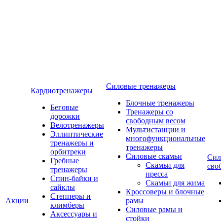
Силовые тренажеры
Кардиотренажеры
Блочные тренажеры
Беговые
Тренажеры со
дорожки
свободным весом
Велотренажеры
Мультистанции и
Эллиптические
многофункциональные
тренажеры и
тренажеры
орбитреки
Силовые скамьи
Сил
Гребные
Скамьи для
сво
тренажеры
пресса
Спин-байки и
Скамьи для жима
сайклы
Кроссоверы и блочные
Степперы и
Акции
рамы
климберы
Силовые рамы и
Аксессуары и
стойки