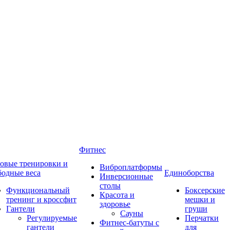
Фитнес
овые тренировки и
Виброплатформы
бодные веса
Единоборства
Инверсионные
столы
Функциональный
Боксерские
Красота и
тренинг и кроссфит
мешки и
здоровье
Гантели
груши
Сауны
Регулируемые
Перчатки
Фитнес-батуты с
гантели
для