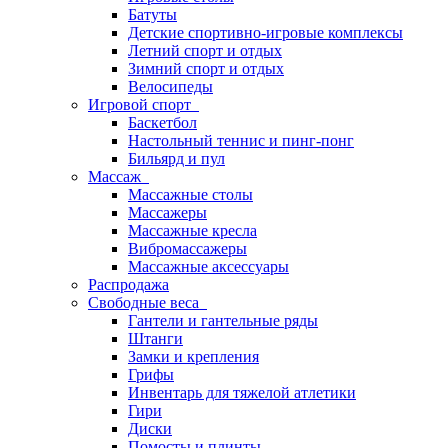
Батуты
Детские спортивно-игровые комплексы
Летний спорт и отдых
Зимний спорт и отдых
Велосипеды
Игровой спорт
Баскетбол
Настольный теннис и пинг-понг
Бильярд и пул
Массаж
Массажные столы
Массажеры
Массажные кресла
Вибромассажеры
Массажные аксессуары
Распродажа
Свободные веса
Гантели и гантельные ряды
Штанги
Замки и крепления
Грифы
Инвентарь для тяжелой атлетики
Гири
Диски
Помосты и плинты