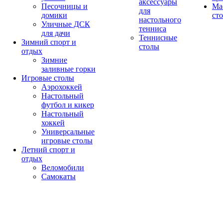
аксессуары
Песочницы и
Ма
для
домики
ст
настольного
Уличные ДСК
тенниса
для дачи
Теннисные
Зимний спорт и
столы
отдых
Зимние
заливные горки
Игровые столы
Аэрохоккей
Настольный
футбол и кикер
Настольный
хоккей
Универсальные
игровые столы
Летний спорт и
отдых
Веломобили
Самокаты