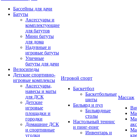
Бассейны для дачи
Батуты
Аксессуары и
комплектующие
для батутов
Мини батуты
для дома
Надувные и
игровые батуты
Уличные
батуты для дачи
Велосипеды
Детские спортивно-
Игровой спорт
игровые комплексы
Аксессуары,
Баскетбол
навесы и маты
Баскетбольные
для ДСК
Массаж
щиты
Детские
Бильярд и пул
игровые
Ви
Бильярдные
площадки и
Ма
столы
городки
Ма
Настольный теннис
Домашние ДСК
ак
и пинг-понг
и спортивные
Ма
Инвентарь и
уголки
кр