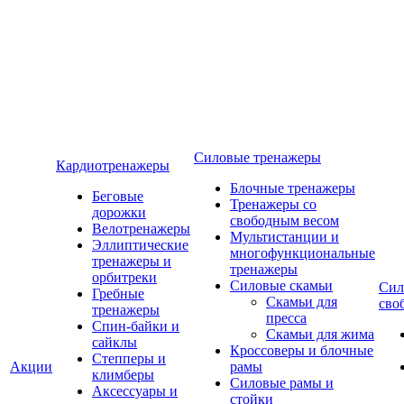
Силовые тренажеры
Кардиотренажеры
Блочные тренажеры
Беговые
Тренажеры со
дорожки
свободным весом
Велотренажеры
Мультистанции и
Эллиптические
многофункциональные
тренажеры и
тренажеры
орбитреки
Силовые скамьи
Сил
Гребные
Скамьи для
сво
тренажеры
пресса
Спин-байки и
Скамьи для жима
сайклы
Кроссоверы и блочные
Степперы и
Акции
рамы
климберы
Силовые рамы и
Аксессуары и
стойки