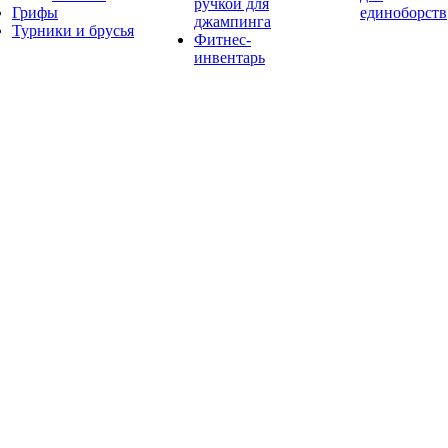
ручкой для
Грифы
единоборств
джампинга
Турники и брусья
Фитнес-
инвентарь