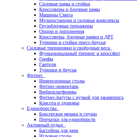
Силовые рамы и стойки
Кроссоверы и блочные рамы
Машины Смита
Мультистанции и силовые комплексы
Грузоблочные тренажеры
Опции и дополнения
Кроссоверы, блочные рамки и ДРТ
Турники и стойки пресс-брусья
Силовые тренировки и свободные веса
Функциональный тренинг и кроссфит
Грифы
Гантели
Турники и брусья
Фитнес
Инверсионные столы
Фитнес-инвентарь
Виброплатформы
Фитнес-батуты с ручкой для джампинга
Красота и здоровье
Единоборства
Боксерские мешки и груши
Перчатки для единоборств
Активный отдых
Бассейны для дачи
Игровые столы