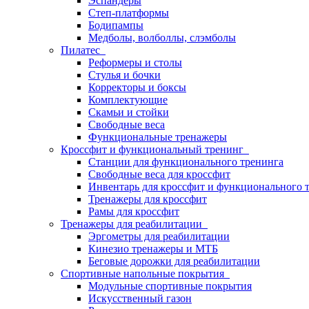
Эспандеры
Степ-платформы
Бодипампы
Медболы, волболлы, слэмболы
Пилатес
Реформеры и столы
Стулья и бочки
Корректоры и боксы
Комплектующие
Скамьи и стойки
Свободные веса
Функциональные тренажеры
Кроссфит и функциональный тренинг
Станции для функционального тренинга
Свободные веса для кроссфит
Инвентарь для кроссфит и функционального 
Тренажеры для кроссфит
Рамы для кроссфит
Тренажеры для реабилитации
Эргометры для реабилитации
Кинезио тренажеры и МТБ
Беговые дорожки для реабилитации
Спортивные напольные покрытия
Модульные спортивные покрытия
Искусственный газон