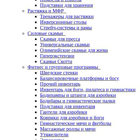
Подставки для хранения
Растяжка и МФР
Тренажеры для растяжки
Инверсионные столы
Стрейч-системы и рамы
Силовые скамьи
Скамьи для пресса
Универсальные скамьи
Олимпийские скамьи для жима
Гиперэкстензии
Скамьи Скотта
Фитнес и групповые программы
Шведские стенки
Балансировочные платформы и босу
Прочий инвентарь
Инвентарь для йоги, пилатеса и гимнастики
Бодипампы и штанги для аэробики
Бодибары и гимнастические палки
Подставки для инвентаря
Гантели для аэробики
Коврики для аэробики и йоги
Гимнастические мячи и фитболы
Массажные роллы и мячи
Утяжелители