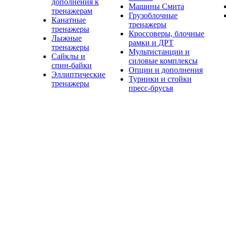
дополнения к
Машины Смита
тренажерам
Грузоблочные
Канатные
тренажеры
тренажеры
Кроссоверы, блочные
Лыжные
рамки и ДРТ
тренажеры
Мультистанции и
Сайклы и
силовые комплексы
спин-байки
Опции и дополнения
Эллиптические
Турники и стойки
тренажеры
пресс-брусья