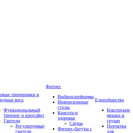
Фитнес
овые тренировки и
Виброплатформы
бодные веса
Единоборства
Инверсионные
столы
Функциональный
Боксерские
Красота и
тренинг и кроссфит
мешки и
здоровье
Гантели
груши
Сауны
Регулируемые
Перчатки
Фитнес-батуты с
гантели
для