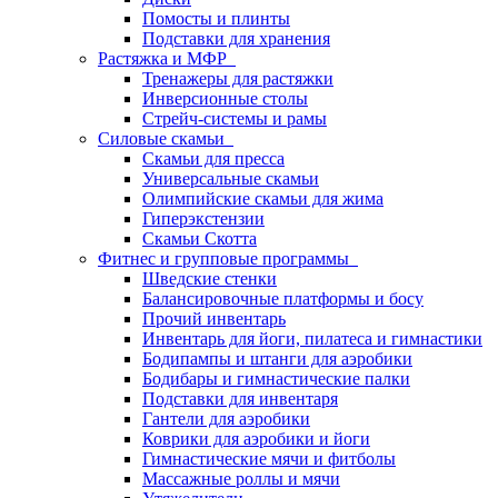
Помосты и плинты
Подставки для хранения
Растяжка и МФР
Тренажеры для растяжки
Инверсионные столы
Стрейч-системы и рамы
Силовые скамьи
Скамьи для пресса
Универсальные скамьи
Олимпийские скамьи для жима
Гиперэкстензии
Скамьи Скотта
Фитнес и групповые программы
Шведские стенки
Балансировочные платформы и босу
Прочий инвентарь
Инвентарь для йоги, пилатеса и гимнастики
Бодипампы и штанги для аэробики
Бодибары и гимнастические палки
Подставки для инвентаря
Гантели для аэробики
Коврики для аэробики и йоги
Гимнастические мячи и фитболы
Массажные роллы и мячи