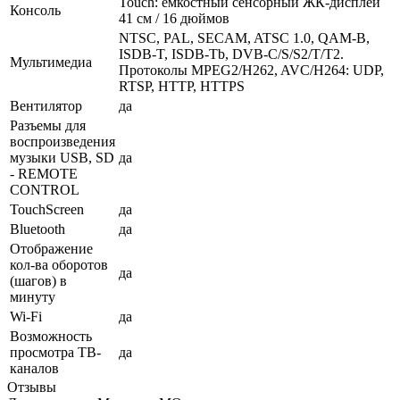
Touch: емкостный сенсорный ЖК-дисплей
Консоль
41 см / 16 дюймов
NTSC, PAL, SECAM, ATSC 1.0, QAM-B,
ISDB-T, ISDB-Tb, DVB-C/S/S2/T/T2.
Мультимедиа
Протоколы MPEG2/H262, AVC/H264: UDP,
RTSP, HTTP, HTTPS
Вентилятор
да
Разъемы для
воспроизведения
музыки USB, SD
да
- REMOTE
CONTROL
TouchScreen
да
Bluetooth
да
Отображение
кол-ва оборотов
да
(шагов) в
минуту
Wi-Fi
да
Возможность
просмотра ТВ-
да
каналов
Отзывы