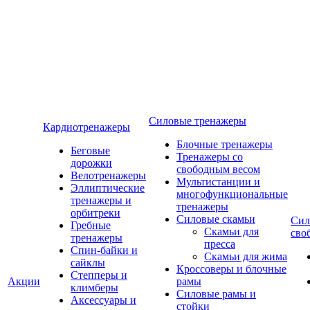
Силовые тренажеры
Кардиотренажеры
Блочные тренажеры
Беговые
Тренажеры со
дорожки
свободным весом
Велотренажеры
Мультистанции и
Эллиптические
многофункциональные
тренажеры и
тренажеры
орбитреки
Силовые скамьи
Сил
Гребные
Скамьи для
сво
тренажеры
пресса
Спин-байки и
Скамьи для жима
сайклы
Кроссоверы и блочные
Степперы и
Акции
рамы
климберы
Силовые рамы и
Аксессуары и
стойки