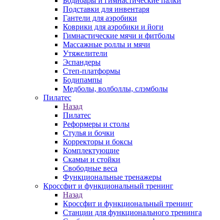
Бодибары и гимнастические палки
Подставки для инвентаря
Гантели для аэробики
Коврики для аэробики и йоги
Гимнастические мячи и фитболы
Массажные роллы и мячи
Утяжелители
Эспандеры
Степ-платформы
Бодипампы
Медболы, волболлы, слэмболы
Пилатес
Назад
Пилатес
Реформеры и столы
Стулья и бочки
Корректоры и боксы
Комплектующие
Скамьи и стойки
Свободные веса
Функциональные тренажеры
Кроссфит и функциональный тренинг
Назад
Кроссфит и функциональный тренинг
Станции для функционального тренинга