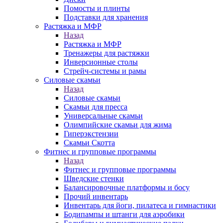
Помосты и плинты
Подставки для хранения
Растяжка и МФР
Назад
Растяжка и МФР
Тренажеры для растяжки
Инверсионные столы
Стрейч-системы и рамы
Силовые скамьи
Назад
Силовые скамьи
Скамьи для пресса
Универсальные скамьи
Олимпийские скамьи для жима
Гиперэкстензии
Скамьи Скотта
Фитнес и групповые программы
Назад
Фитнес и групповые программы
Шведские стенки
Балансировочные платформы и босу
Прочий инвентарь
Инвентарь для йоги, пилатеса и гимнастики
Бодипампы и штанги для аэробики