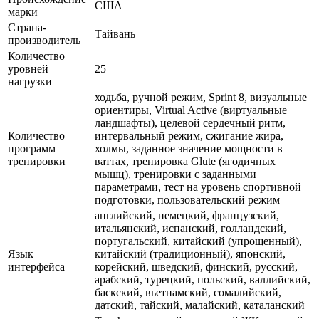
США
марки
Страна-
Тайвань
производитель
Количество
уровней
25
нагрузки
ходьба, ручной режим, Sprint 8, визуальные
ориентиры, Virtual Active (виртуальные
ландшафты), целевой сердечный ритм,
Количество
интервальный режим, сжигание жира,
программ
холмы, заданное значение мощности в
тренировки
ваттах, тренировка Glute (ягодичных
мышц), тренировки с заданными
параметрами, тест на уровень спортивной
подготовки, пользовательский режим
английский, немецкий, французский,
итальянский, испанский, голландский,
португальский, китайский (упрощенный),
Язык
китайский (традиционный), японский,
интерфейса
корейский, шведский, финский, русский,
арабский, турецкий, польский, валлийский,
баскский, вьетнамский, сомалийский,
датский, тайский, малайский, каталанский