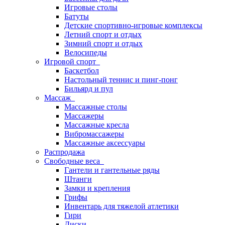
Игровые столы
Батуты
Детские спортивно-игровые комплексы
Летний спорт и отдых
Зимний спорт и отдых
Велосипеды
Игровой спорт
Баскетбол
Настольный теннис и пинг-понг
Бильярд и пул
Массаж
Массажные столы
Массажеры
Массажные кресла
Вибромассажеры
Массажные аксессуары
Распродажа
Свободные веса
Гантели и гантельные ряды
Штанги
Замки и крепления
Грифы
Инвентарь для тяжелой атлетики
Гири
Диски