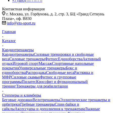
+7 (495) --- - -- - --
Контактная информация
г. Москва, ул. Горбунова, д. 2, стр. 3, БЦ «Гранд Сетнунь
Плаза», оф. В830
info@eto-sport.ru
Главная
-
Каталог
-
Кардиотренажеры
Кардиотренажеры
Силовые тренировки и свободные
веса
Силовые тренажеры
Фитнес
Единоборства
Активный
отдых
Игровой спорт
Массаж
Спортивные напольные
покрытия
Универсальные тренажеры
Бокс и
единоборства
Распродажа
Свободные веса
Растяжка и
МФР
Силовые скамьи
Фитнес и групповые
программы
Пилатес
Кроссфит и функциональный
тренинг
Тренажеры для реабилитации
-
Степперы и климберы
Беговые дорожки
Велотренажеры
Эллиптические тренажеры и
орбитреки
Гребные тренажеры
Спин-байки и
сайклы
Аксессуары и дополнения к тренажерам
Лыжные