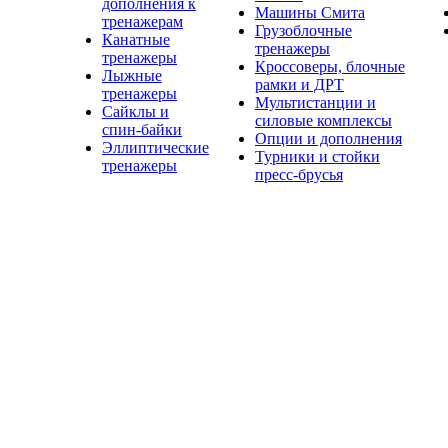
дополнения к
Машины Смита
тренажерам
Грузоблочные
Канатные
тренажеры
тренажеры
Кроссоверы, блочные
Лыжные
рамки и ДРТ
тренажеры
Мультистанции и
Сайклы и
силовые комплексы
спин-байки
Опции и дополнения
Эллиптические
Турники и стойки
тренажеры
пресс-брусья