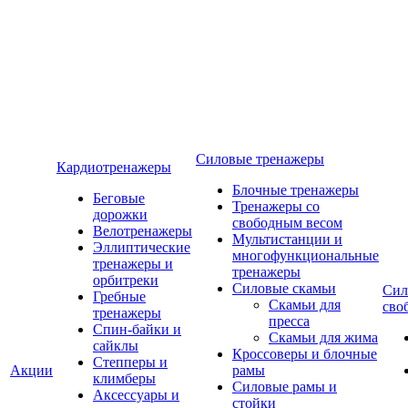
Силовые тренажеры
Кардиотренажеры
Блочные тренажеры
Беговые
Тренажеры со
дорожки
свободным весом
Велотренажеры
Мультистанции и
Эллиптические
многофункциональные
тренажеры и
тренажеры
орбитреки
Силовые скамьи
Сил
Гребные
Скамьи для
сво
тренажеры
пресса
Спин-байки и
Скамьи для жима
сайклы
Кроссоверы и блочные
Степперы и
Акции
рамы
климберы
Силовые рамы и
Аксессуары и
стойки