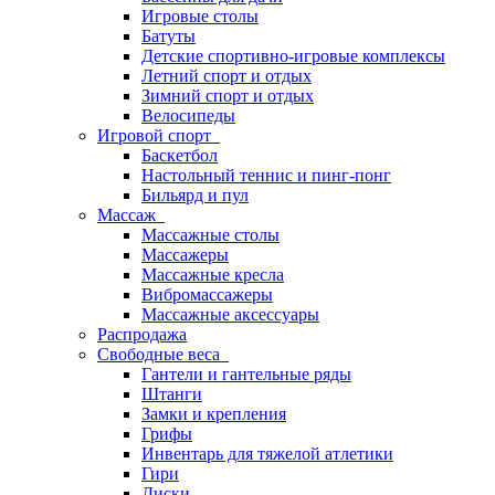
Игровые столы
Батуты
Детские спортивно-игровые комплексы
Летний спорт и отдых
Зимний спорт и отдых
Велосипеды
Игровой спорт
Баскетбол
Настольный теннис и пинг-понг
Бильярд и пул
Массаж
Массажные столы
Массажеры
Массажные кресла
Вибромассажеры
Массажные аксессуары
Распродажа
Свободные веса
Гантели и гантельные ряды
Штанги
Замки и крепления
Грифы
Инвентарь для тяжелой атлетики
Гири
Диски