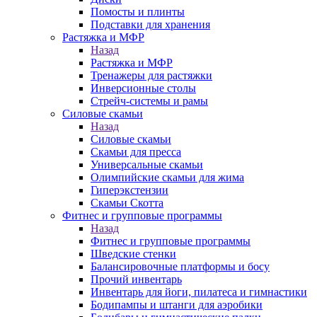
Помосты и плинты
Подставки для хранения
Растяжка и МФР
Назад
Растяжка и МФР
Тренажеры для растяжки
Инверсионные столы
Стрейч-системы и рамы
Силовые скамьи
Назад
Силовые скамьи
Скамьи для пресса
Универсальные скамьи
Олимпийские скамьи для жима
Гиперэкстензии
Скамьи Скотта
Фитнес и групповые программы
Назад
Фитнес и групповые программы
Шведские стенки
Балансировочные платформы и босу
Прочий инвентарь
Инвентарь для йоги, пилатеса и гимнастики
Бодипампы и штанги для аэробики