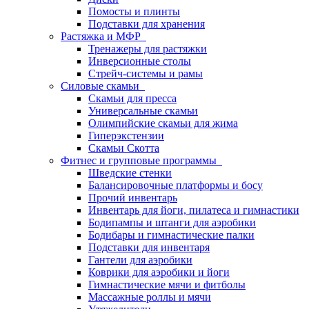
Помосты и плинты
Подставки для хранения
Растяжка и МФР
Тренажеры для растяжки
Инверсионные столы
Стрейч-системы и рамы
Силовые скамьи
Скамьи для пресса
Универсальные скамьи
Олимпийские скамьи для жима
Гиперэкстензии
Скамьи Скотта
Фитнес и групповые программы
Шведские стенки
Балансировочные платформы и босу
Прочий инвентарь
Инвентарь для йоги, пилатеса и гимнастики
Бодипампы и штанги для аэробики
Бодибары и гимнастические палки
Подставки для инвентаря
Гантели для аэробики
Коврики для аэробики и йоги
Гимнастические мячи и фитболы
Массажные роллы и мячи