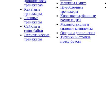
дополнения к
Машины Смита
тренажерам
Грузоблочные
Канатные
тренажеры
тренажеры
Кроссоверы, блочные
Лыжные
рамки и ДРТ
тренажеры
Мультистанции и
Сайклы и
силовые комплексы
спин-байки
Опции и дополнения
Эллиптические
Турники и стойки
тренажеры
пресс-брусья