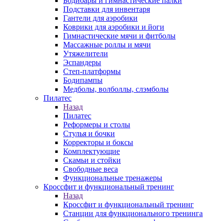
Бодибары и гимнастические палки
Подставки для инвентаря
Гантели для аэробики
Коврики для аэробики и йоги
Гимнастические мячи и фитболы
Массажные роллы и мячи
Утяжелители
Эспандеры
Степ-платформы
Бодипампы
Медболы, волболлы, слэмболы
Пилатес
Назад
Пилатес
Реформеры и столы
Стулья и бочки
Корректоры и боксы
Комплектующие
Скамьи и стойки
Свободные веса
Функциональные тренажеры
Кроссфит и функциональный тренинг
Назад
Кроссфит и функциональный тренинг
Станции для функционального тренинга