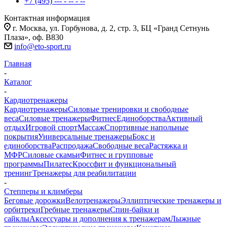
+7 (495) --- - -- - --
Контактная информация
г. Москва, ул. Горбунова, д. 2, стр. 3, БЦ «Гранд Сетнунь
Плаза», оф. В830
info@eto-sport.ru
Главная
-
Каталог
-
Кардиотренажеры
Кардиотренажеры
Силовые тренировки и свободные
веса
Силовые тренажеры
Фитнес
Единоборства
Активный
отдых
Игровой спорт
Массаж
Спортивные напольные
покрытия
Универсальные тренажеры
Бокс и
единоборства
Распродажа
Свободные веса
Растяжка и
МФР
Силовые скамьи
Фитнес и групповые
программы
Пилатес
Кроссфит и функциональный
тренинг
Тренажеры для реабилитации
-
Степперы и климберы
Беговые дорожки
Велотренажеры
Эллиптические тренажеры и
орбитреки
Гребные тренажеры
Спин-байки и
сайклы
Аксессуары и дополнения к тренажерам
Лыжные