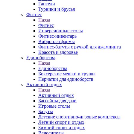
Гантели
Турники и брусья
Фитнес
Назад
Фитнес
Инверсионные столы
Фитнес-инвентарь
Виброплатформы
Фитнес-батуты с ручкой для джампинга
Красота и здоровье
Единоборства
Назад
Единоборства
Боксерские мешки и груши
Перчатки для единоборств
Активный отдых
Назад
Активный отдых
Бассейны для дачи
Игровые столы
Батуты
Детские спортивно-игровые комплексы
Летний спорт и отдых
Зимний спорт и отдых
Велосипеды