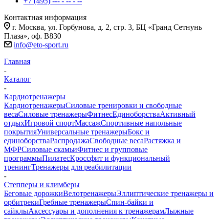
+7 (495) --- - -- - --
Контактная информация
г. Москва, ул. Горбунова, д. 2, стр. 3, БЦ «Гранд Сетнунь
Плаза», оф. В830
info@eto-sport.ru
Главная
-
Каталог
-
Кардиотренажеры
Кардиотренажеры
Силовые тренировки и свободные
веса
Силовые тренажеры
Фитнес
Единоборства
Активный
отдых
Игровой спорт
Массаж
Спортивные напольные
покрытия
Универсальные тренажеры
Бокс и
единоборства
Распродажа
Свободные веса
Растяжка и
МФР
Силовые скамьи
Фитнес и групповые
программы
Пилатес
Кроссфит и функциональный
тренинг
Тренажеры для реабилитации
-
Степперы и климберы
Беговые дорожки
Велотренажеры
Эллиптические тренажеры и
орбитреки
Гребные тренажеры
Спин-байки и
сайклы
Аксессуары и дополнения к тренажерам
Лыжные