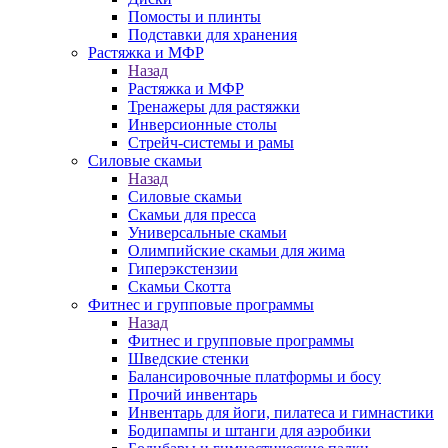
Помосты и плинты
Подставки для хранения
Растяжка и МФР
Назад
Растяжка и МФР
Тренажеры для растяжки
Инверсионные столы
Стрейч-системы и рамы
Силовые скамьи
Назад
Силовые скамьи
Скамьи для пресса
Универсальные скамьи
Олимпийские скамьи для жима
Гиперэкстензии
Скамьи Скотта
Фитнес и групповые программы
Назад
Фитнес и групповые программы
Шведские стенки
Балансировочные платформы и босу
Прочий инвентарь
Инвентарь для йоги, пилатеса и гимнастики
Бодипампы и штанги для аэробики