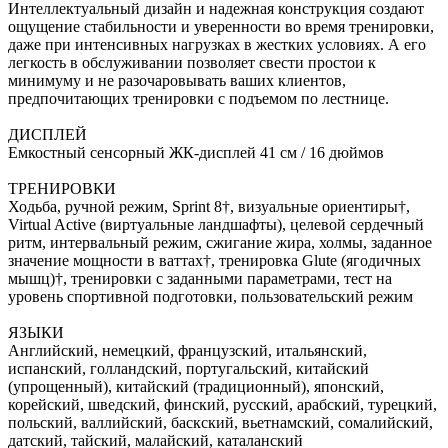
Интеллектуальный дизайн и надежная конструкция создают
ощущение стабильности и уверенности во время тренировки,
даже при интенсивных нагрузках в жестких условиях. А его
легкость в обслуживании позволяет свести простои к
минимуму и не разочаровывать ваших клиентов,
предпочитающих тренировки с подъемом по лестнице.
ДИСПЛЕЙ
Емкостный сенсорный ЖК-дисплей 41 см / 16 дюймов
ТРЕНИРОВКИ
Ходьба, ручной режим, Sprint 8†, визуальные ориентиры†,
Virtual Active (виртуальные ландшафты), целевой сердечный
ритм, интервальный режим, сжигание жира, холмы, заданное
значение мощности в ваттах†, тренировка Glute (ягодичных
мышц)†, тренировки с заданными параметрами, тест на
уровень спортивной подготовки, пользовательский режим
ЯЗЫКИ
Английский, немецкий, французский, итальянский,
испанский, голландский, португальский, китайский
(упрощенный), китайский (традиционный), японский,
корейский, шведский, финский, русский, арабский, турецкий,
польский, валлийский, баскский, вьетнамский, сомалийский,
датский, тайский, малайский, каталанский