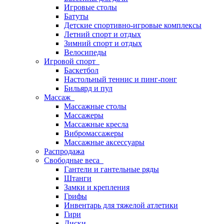
Игровые столы
Батуты
Детские спортивно-игровые комплексы
Летний спорт и отдых
Зимний спорт и отдых
Велосипеды
Игровой спорт
Баскетбол
Настольный теннис и пинг-понг
Бильярд и пул
Массаж
Массажные столы
Массажеры
Массажные кресла
Вибромассажеры
Массажные аксессуары
Распродажа
Свободные веса
Гантели и гантельные ряды
Штанги
Замки и крепления
Грифы
Инвентарь для тяжелой атлетики
Гири
Диски