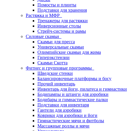
Помосты и плинты
Подставки для хранения
Растяжка и МФР
Тренажеры для растяжки
Инверсионные столы
Стрейч-системы и рамы
Силовые скамьи
Скамьи для пресса
Универсальные скамьи
Олимпийские скамьи для жима
Гиперэкстензии
Скамьи Скотта
Фитнес и групповые программы
Шведские стенки
Балансировочные платформы и босу
Прочий инвентарь
Инвентарь для йоги, пилатеса и гимнастики
Бодипампы и штанги для аэробики
Бодибары и гимнастические палки
Подставки для инвентаря
Гантели для аэробики
Коврики для аэробики и йоги
Гимнастические мячи и фитболы
Массажные роллы и мячи