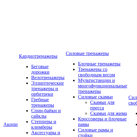
Силовые тренажеры
Кардиотренажеры
Блочные тренажеры
Беговые
Тренажеры со
дорожки
свободным весом
Велотренажеры
Мультистанции и
Эллиптические
многофункциональные
тренажеры и
тренажеры
орбитреки
Силовые скамьи
Сил
Гребные
Скамьи для
сво
тренажеры
пресса
Спин-байки и
Скамьи для жима
сайклы
Кроссоверы и блочные
Степперы и
Акции
рамы
климберы
Силовые рамы и
Аксессуары и
стойки