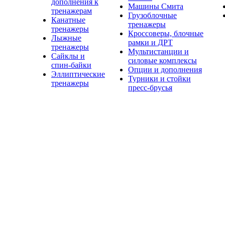
дополнения к
Машины Смита
тренажерам
Грузоблочные
Канатные
тренажеры
тренажеры
Кроссоверы, блочные
Лыжные
рамки и ДРТ
тренажеры
Мультистанции и
Сайклы и
силовые комплексы
спин-байки
Опции и дополнения
Эллиптические
Турники и стойки
тренажеры
пресс-брусья