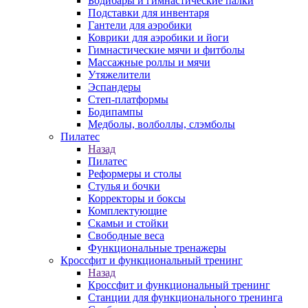
Бодибары и гимнастические палки
Подставки для инвентаря
Гантели для аэробики
Коврики для аэробики и йоги
Гимнастические мячи и фитболы
Массажные роллы и мячи
Утяжелители
Эспандеры
Степ-платформы
Бодипампы
Медболы, волболлы, слэмболы
Пилатес
Назад
Пилатес
Реформеры и столы
Стулья и бочки
Корректоры и боксы
Комплектующие
Скамьи и стойки
Свободные веса
Функциональные тренажеры
Кроссфит и функциональный тренинг
Назад
Кроссфит и функциональный тренинг
Станции для функционального тренинга