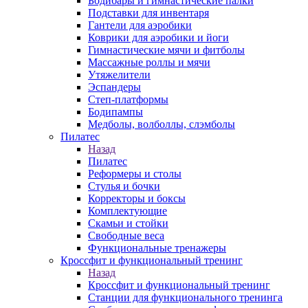
Бодибары и гимнастические палки
Подставки для инвентаря
Гантели для аэробики
Коврики для аэробики и йоги
Гимнастические мячи и фитболы
Массажные роллы и мячи
Утяжелители
Эспандеры
Степ-платформы
Бодипампы
Медболы, волболлы, слэмболы
Пилатес
Назад
Пилатес
Реформеры и столы
Стулья и бочки
Корректоры и боксы
Комплектующие
Скамьи и стойки
Свободные веса
Функциональные тренажеры
Кроссфит и функциональный тренинг
Назад
Кроссфит и функциональный тренинг
Станции для функционального тренинга