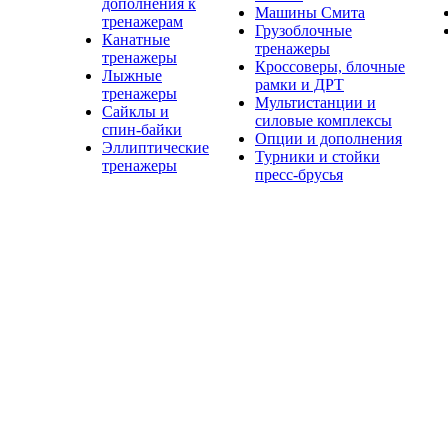
дополнения к
Машины Смита
тренажерам
Грузоблочные
Канатные
тренажеры
тренажеры
Кроссоверы, блочные
Лыжные
рамки и ДРТ
тренажеры
Мультистанции и
Сайклы и
силовые комплексы
спин-байки
Опции и дополнения
Эллиптические
Турники и стойки
тренажеры
пресс-брусья