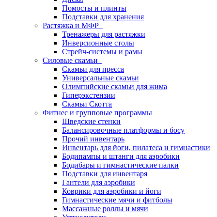
Помосты и плинты
Подставки для хранения
Растяжка и МФР
Тренажеры для растяжки
Инверсионные столы
Стрейч-системы и рамы
Силовые скамьи
Скамьи для пресса
Универсальные скамьи
Олимпийские скамьи для жима
Гиперэкстензии
Скамьи Скотта
Фитнес и групповые программы
Шведские стенки
Балансировочные платформы и босу
Прочий инвентарь
Инвентарь для йоги, пилатеса и гимнастики
Бодипампы и штанги для аэробики
Бодибары и гимнастические палки
Подставки для инвентаря
Гантели для аэробики
Коврики для аэробики и йоги
Гимнастические мячи и фитболы
Массажные роллы и мячи