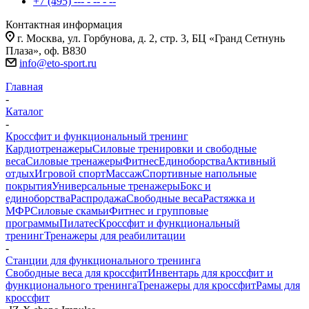
+7 (495) --- - -- - --
Контактная информация
г. Москва, ул. Горбунова, д. 2, стр. 3, БЦ «Гранд Сетнунь
Плаза», оф. В830
info@eto-sport.ru
Главная
-
Каталог
-
Кроссфит и функциональный тренинг
Кардиотренажеры
Силовые тренировки и свободные
веса
Силовые тренажеры
Фитнес
Единоборства
Активный
отдых
Игровой спорт
Массаж
Спортивные напольные
покрытия
Универсальные тренажеры
Бокс и
единоборства
Распродажа
Свободные веса
Растяжка и
МФР
Силовые скамьи
Фитнес и групповые
программы
Пилатес
Кроссфит и функциональный
тренинг
Тренажеры для реабилитации
-
Станции для функционального тренинга
Свободные веса для кроссфит
Инвентарь для кроссфит и
функционального тренинга
Тренажеры для кроссфит
Рамы для
кроссфит