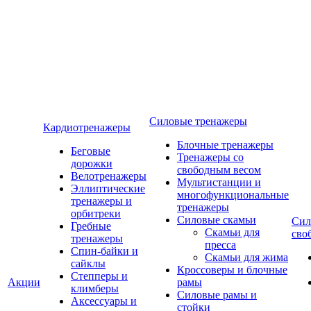
Силовые тренажеры
Кардиотренажеры
Блочные тренажеры
Беговые
Тренажеры со
дорожки
свободным весом
Велотренажеры
Мультистанции и
Эллиптические
многофункциональные
тренажеры и
тренажеры
орбитреки
Силовые скамьи
Сил
Гребные
Скамьи для
сво
тренажеры
пресса
Спин-байки и
Скамьи для жима
сайклы
Кроссоверы и блочные
Степперы и
Акции
рамы
климберы
Силовые рамы и
Аксессуары и
стойки