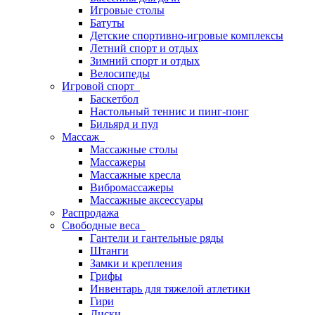
Игровые столы
Батуты
Детские спортивно-игровые комплексы
Летний спорт и отдых
Зимний спорт и отдых
Велосипеды
Игровой спорт
Баскетбол
Настольный теннис и пинг-понг
Бильярд и пул
Массаж
Массажные столы
Массажеры
Массажные кресла
Вибромассажеры
Массажные аксессуары
Распродажа
Свободные веса
Гантели и гантельные ряды
Штанги
Замки и крепления
Грифы
Инвентарь для тяжелой атлетики
Гири
Диски