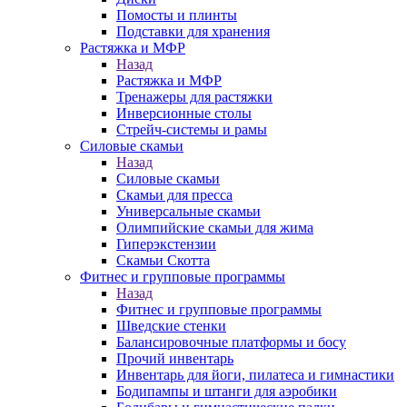
Помосты и плинты
Подставки для хранения
Растяжка и МФР
Назад
Растяжка и МФР
Тренажеры для растяжки
Инверсионные столы
Стрейч-системы и рамы
Силовые скамьи
Назад
Силовые скамьи
Скамьи для пресса
Универсальные скамьи
Олимпийские скамьи для жима
Гиперэкстензии
Скамьи Скотта
Фитнес и групповые программы
Назад
Фитнес и групповые программы
Шведские стенки
Балансировочные платформы и босу
Прочий инвентарь
Инвентарь для йоги, пилатеса и гимнастики
Бодипампы и штанги для аэробики