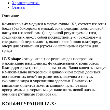
Характеристики
Отзывы
Описание
Комплекс из 4х модулей в форме буквы "X", состоит из: зоны
бокса (без боксерского мешка), зоны реакции, зоны силовой
нагрузки (силовой рамы) и двойной регулируемой тяги,
соединенных между собой посредством 2-х «рукоходов» и
специальной перекладины, включающий плио платформу,
опору для отжиманий (брусья) и шарнирный крепеж для
грифа
IZ-X shape
- это уникальное решение для построения
максимально насыщенных функциональных тренировок.
Благодаря трем тренировочным зонам, Ваши клиенты смогут
в максимально интересной и динамичной форме добиться
поставленных целей по развитию мышечного тонуса,
сжиганию жира и укреплению здоровья. Привлеките
внимание клиентов зажигательными групповыми
программами, которые смогут наполнить новой жизнью
обычные рутинные тренировки.
КОНФИГУРАЦИЯ IZ-X: