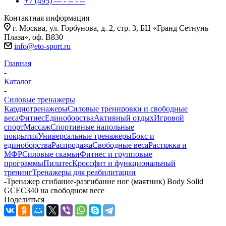
+7 (495) --- - -- - --
Контактная информация
г. Москва, ул. Горбунова, д. 2, стр. 3, БЦ «Гранд Сетнунь
Плаза», оф. В830
info@eto-sport.ru
Главная
-
Каталог
-
Силовые тренажеры
Кардиотренажеры
Силовые тренировки и свободные
веса
Фитнес
Единоборства
Активный отдых
Игровой
спорт
Массаж
Спортивные напольные
покрытия
Универсальные тренажеры
Бокс и
единоборства
Распродажа
Свободные веса
Растяжка и
МФР
Силовые скамьи
Фитнес и групповые
программы
Пилатес
Кроссфит и функциональный
тренинг
Тренажеры для реабилитации
-
Тренажер сгибание-разгибание ног (маятник) Body Solid
GCEC340 на свободном весе
Поделиться