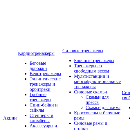
Силовые тренажеры
Кардиотренажеры
Блочные тренажеры
Беговые
Тренажеры со
дорожки
свободным весом
Велотренажеры
Мультистанции и
Эллиптические
многофункциональные
тренажеры и
тренажеры
орбитреки
Силовые скамьи
Сил
Гребные
Скамьи для
сво
тренажеры
пресса
Спин-байки и
Скамьи для жима
сайклы
Кроссоверы и блочные
Степперы и
Акции
рамы
климберы
Силовые рамы и
Аксессуары и
стойки