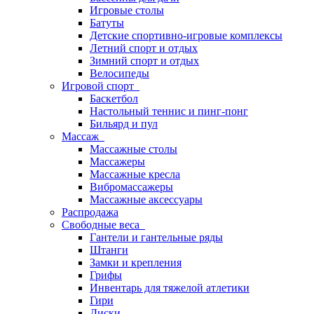
Игровые столы
Батуты
Детские спортивно-игровые комплексы
Летний спорт и отдых
Зимний спорт и отдых
Велосипеды
Игровой спорт
Баскетбол
Настольный теннис и пинг-понг
Бильярд и пул
Массаж
Массажные столы
Массажеры
Массажные кресла
Вибромассажеры
Массажные аксессуары
Распродажа
Свободные веса
Гантели и гантельные ряды
Штанги
Замки и крепления
Грифы
Инвентарь для тяжелой атлетики
Гири
Диски