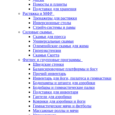
Помосты и плинты
Подставки для хранения
Растяжка и МФР
Тренажеры для растяжки
Инверсионные столы
Стрейч-системы и рамы
Силовые скамьи
Скамьи для пресса
Универсальные скамьи
Олимпийские скамьи для жима
Гиперэкстензии
Скамьи Скотта
Фитнес и групповые программы
Шведские стенки
Балансировочные платформы и босу
Прочий инвентарь
Инвентарь для йоги, пилатеса и гимнастики
Бодипампы и штанги для аэробики
Бодибары и гимнастические палки
Подставки для инвентаря
Гантели для аэробики
Коврики для аэробики и йоги
Гимнастические мячи и фитболы
Массажные роллы и мячи