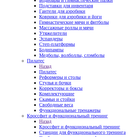
Бодибары и гимнастические палки
Подставки для инвентаря
Гантели для аэробики
Коврики для аэробики и йоги
Гимнастические мячи и фитболы
Массажные роллы и мячи
Утяжелители
Эспандеры
Степ-платформы
Бодипампы
Медболы, волболлы, слэмболы
Пилатес
Назад
Пилатес
Реформеры и столы
Стулья и бочки
Корректоры и боксы
Комплектующие
Скамьи и стойки
Свободные веса
Функциональные тренажеры
Кроссфит и функциональный тренинг
Назад
Кроссфит и функциональный тренинг
Станции для функционального тренинга