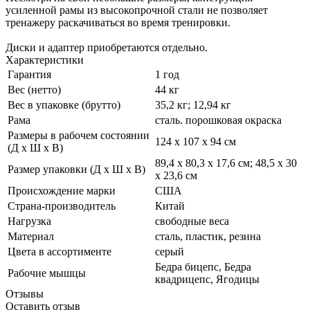
усиленной рамы из высокопрочной стали не позволяет
тренажеру раскачиваться во время тренировки.
Диски и адаптер приобретаются отдельно.
Характеристики
Гарантия
1 год
Вес (нетто)
44 кг
Вес в упаковке (брутто)
35,2 кг; 12,94 кг
Рама
сталь. порошковая окраска
Размеры в рабочем состоянии
124 х 107 х 94 см
(Д х Ш х В)
89,4 x 80,3 x 17,6 см; 48,5 x 30
Размер упаковки (Д х Ш х В)
x 23,6 см
Происхождение марки
США
Страна-производитель
Китай
Нагрузка
свободные веса
Материал
сталь, пластик, резина
Цвета в ассортименте
серый
Бедра бицепс, Бедра
Рабочие мышцы
квадрицепс, Ягодицы
Отзывы
Оставить отзыв