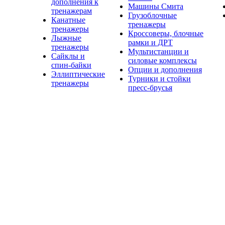
дополнения к
Машины Смита
тренажерам
Грузоблочные
Канатные
тренажеры
тренажеры
Кроссоверы, блочные
Лыжные
рамки и ДРТ
тренажеры
Мультистанции и
Сайклы и
силовые комплексы
спин-байки
Опции и дополнения
Эллиптические
Турники и стойки
тренажеры
пресс-брусья