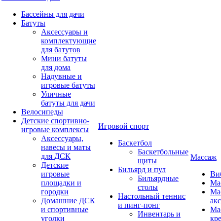
Бассейны для дачи
Батуты
Аксессуары и
комплектующие
для батутов
Мини батуты
для дома
Надувные и
игровые батуты
Уличные
батуты для дачи
Велосипеды
Детские спортивно-
Игровой спорт
игровые комплексы
Аксессуары,
Баскетбол
навесы и маты
Баскетбольные
для ДСК
Массаж
щиты
Детские
Бильярд и пул
игровые
Ви
Бильярдные
площадки и
Ма
столы
городки
Ма
Настольный теннис
Домашние ДСК
ак
и пинг-понг
и спортивные
Ма
Инвентарь и
уголки
кр