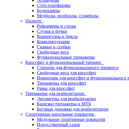
Эспандеры
Степ-платформы
Бодипампы
Медболы, волболлы, слэмболы
Пилатес
Реформеры и столы
Стулья и бочки
Корректоры и боксы
Комплектующие
Скамьи и стойки
Свободные веса
Функциональные тренажеры
Кроссфит и функциональный тренинг
Станции для функционального тренинга
Свободные веса для кроссфит
Инвентарь для кроссфит и функционального 
Тренажеры для кроссфит
Рамы для кроссфит
Тренажеры для реабилитации
Эргометры для реабилитации
Кинезио тренажеры и МТБ
Беговые дорожки для реабилитации
Спортивные напольные покрытия
Модульные спортивные покрытия
Искусственный газон