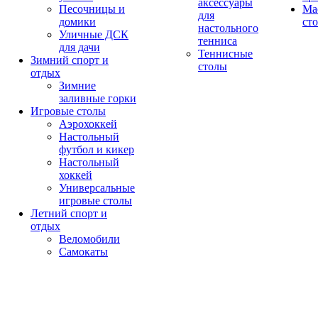
аксессуары
Песочницы и
Ма
для
домики
ст
настольного
Уличные ДСК
тенниса
для дачи
Теннисные
Зимний спорт и
столы
отдых
Зимние
заливные горки
Игровые столы
Аэрохоккей
Настольный
футбол и кикер
Настольный
хоккей
Универсальные
игровые столы
Летний спорт и
отдых
Веломобили
Самокаты