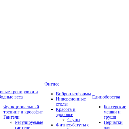
Фитнес
овые тренировки и
Виброплатформы
бодные веса
Единоборства
Инверсионные
столы
Функциональный
Боксерские
Красота и
тренинг и кроссфит
мешки и
здоровье
Гантели
груши
Сауны
Регулируемые
Перчатки
Фитнес-батуты с
гантели
для