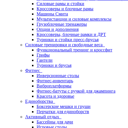
Силовые рамы и стойки
Кроссоверы и блочные рамы
Машины Смита
Мультистанции и силовые комплексы
Грузоблочные тренажеры
Опции и дополнения
Кроссоверы, блочные рамки и ДРТ
Турники и стойки пресс-брусья
Силовые тренировки и свободные веса
Функциональный тренинг и кроссфит
Грифы
Гантели
Турники и брусья
Фитнес
Инверсионные столы
Фитнес-инвентарь
Виброплатформы
Фитнес-батуты с ручкой для джампинга
Красота и здоровье
Единоборства
Боксерские мешки и груши
Перчатки для единоборств
Активный отдых
Бассейны для дачи
Игровые столы