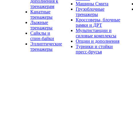
дополнения к
Машины Смита
тренажерам
Грузоблочные
Канатные
тренажеры
тренажеры
Кроссоверы, блочные
Лыжные
рамки и ДРТ
тренажеры
Мультистанции и
Сайклы и
силовые комплексы
спин-байки
Опции и дополнения
Эллиптические
Турники и стойки
тренажеры
пресс-брусья