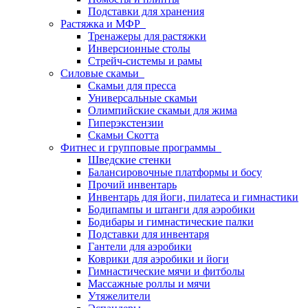
Подставки для хранения
Растяжка и МФР
Тренажеры для растяжки
Инверсионные столы
Стрейч-системы и рамы
Силовые скамьи
Скамьи для пресса
Универсальные скамьи
Олимпийские скамьи для жима
Гиперэкстензии
Скамьи Скотта
Фитнес и групповые программы
Шведские стенки
Балансировочные платформы и босу
Прочий инвентарь
Инвентарь для йоги, пилатеса и гимнастики
Бодипампы и штанги для аэробики
Бодибары и гимнастические палки
Подставки для инвентаря
Гантели для аэробики
Коврики для аэробики и йоги
Гимнастические мячи и фитболы
Массажные роллы и мячи
Утяжелители