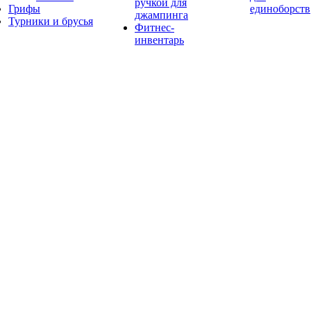
ручкой для
Грифы
единоборств
джампинга
Турники и брусья
Фитнес-
инвентарь