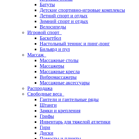
Батуты
Детские спортивно-игровые комплексы
Летний спорт и отдых
Зимний спорт и отдых
Велосипеды
Игровой спорт
Баскетбол
Настольный теннис и пинг-понг
Бильярд и пул
Массаж
Массажные столы
Массажеры
Массажные кресла
Вибромассажеры
Массажные аксессуары
Распродажа
Свободные веса
Гантели и гантельные ряды
Штанги
Замки и крепления
Грифы
Инвентарь для тяжелой атлетики
Гири
Диски
Помосты и плинты