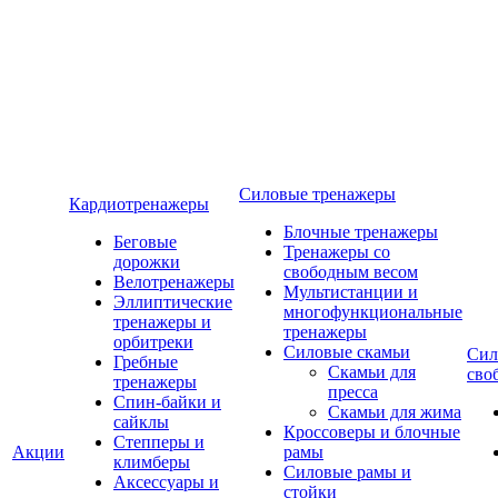
Силовые тренажеры
Кардиотренажеры
Блочные тренажеры
Беговые
Тренажеры со
дорожки
свободным весом
Велотренажеры
Мультистанции и
Эллиптические
многофункциональные
тренажеры и
тренажеры
орбитреки
Силовые скамьи
Сил
Гребные
Скамьи для
сво
тренажеры
пресса
Спин-байки и
Скамьи для жима
сайклы
Кроссоверы и блочные
Степперы и
Акции
рамы
климберы
Силовые рамы и
Аксессуары и
стойки