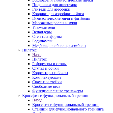
Бодибары и гимнастические палки
Подставки для инвентаря
Гантели для аэробики
Коврики для аэробики и йоги
Гимнастические мячи и фитболы
Массажные роллы и мячи
Утяжелители
Эспандеры
Степ-платформы
Бодипампы
Медболы, волболлы, слэмболы
Пилатес
Назад
Пилатес
Реформеры и столы
Стулья и бочки
Корректоры и боксы
Комплектующие
Скамьи и стойки
Свободные веса
Функциональные тренажеры
Кроссфит и функциональный тренинг
Назад
Кроссфит и функциональный тренинг
Станции для функционального тренинга