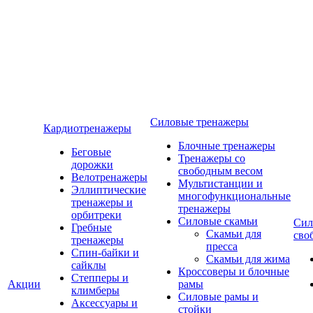
Силовые тренажеры
Кардиотренажеры
Блочные тренажеры
Беговые
Тренажеры со
дорожки
свободным весом
Велотренажеры
Мультистанции и
Эллиптические
многофункциональные
тренажеры и
тренажеры
орбитреки
Силовые скамьи
Сил
Гребные
Скамьи для
сво
тренажеры
пресса
Спин-байки и
Скамьи для жима
сайклы
Кроссоверы и блочные
Степперы и
Акции
рамы
климберы
Силовые рамы и
Аксессуары и
стойки