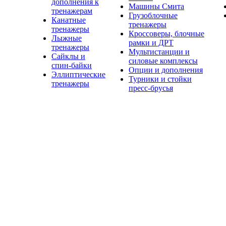
дополнения к
Машины Смита
тренажерам
Грузоблочные
Канатные
тренажеры
тренажеры
Кроссоверы, блочные
Лыжные
рамки и ДРТ
тренажеры
Мультистанции и
Сайклы и
силовые комплексы
спин-байки
Опции и дополнения
Эллиптические
Турники и стойки
тренажеры
пресс-брусья