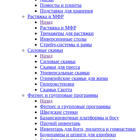
Помосты и плинты
Подставки для хранения
Растяжка и МФР
Назад
Растяжка и МФР
Тренажеры для растяжки
Инверсионные столы
Стрейч-системы и рамы
Силовые скамьи
Назад
Силовые скамьи
Скамьи для пресса
Универсальные скамьи
Олимпийские скамьи для жима
Гиперэкстензии
Скамьи Скотта
Фитнес и групповые программы
Назад
Фитнес и групповые программы
Шведские стенки
Балансировочные платформы и босу
Прочий инвентарь
Инвентарь для йоги, пилатеса и гимнастики
Бодипампы и штанги для аэробики