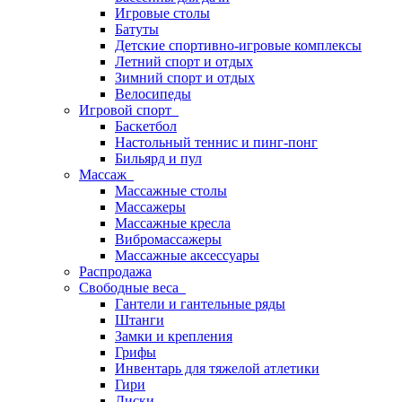
Игровые столы
Батуты
Детские спортивно-игровые комплексы
Летний спорт и отдых
Зимний спорт и отдых
Велосипеды
Игровой спорт
Баскетбол
Настольный теннис и пинг-понг
Бильярд и пул
Массаж
Массажные столы
Массажеры
Массажные кресла
Вибромассажеры
Массажные аксессуары
Распродажа
Свободные веса
Гантели и гантельные ряды
Штанги
Замки и крепления
Грифы
Инвентарь для тяжелой атлетики
Гири
Диски