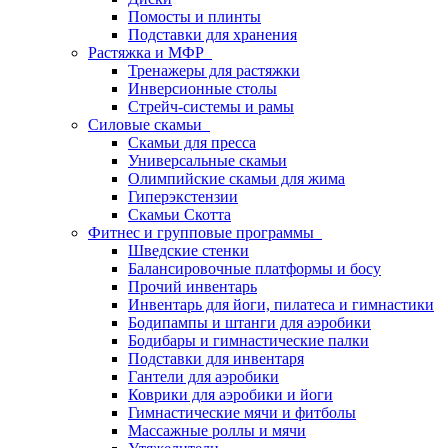
Помосты и плинты
Подставки для хранения
Растяжка и МФР
Тренажеры для растяжки
Инверсионные столы
Стрейч-системы и рамы
Силовые скамьи
Скамьи для пресса
Универсальные скамьи
Олимпийские скамьи для жима
Гиперэкстензии
Скамьи Скотта
Фитнес и групповые программы
Шведские стенки
Балансировочные платформы и босу
Прочий инвентарь
Инвентарь для йоги, пилатеса и гимнастики
Бодипампы и штанги для аэробики
Бодибары и гимнастические палки
Подставки для инвентаря
Гантели для аэробики
Коврики для аэробики и йоги
Гимнастические мячи и фитболы
Массажные роллы и мячи