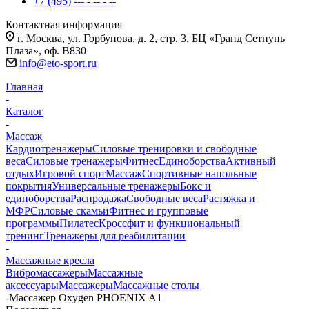
+7 (495) --- - -- - --
Контактная информация
г. Москва, ул. Горбунова, д. 2, стр. 3, БЦ «Гранд Сетнунь
Плаза», оф. В830
info@eto-sport.ru
Главная
-
Каталог
-
Массаж
Кардиотренажеры
Силовые тренировки и свободные
веса
Силовые тренажеры
Фитнес
Единоборства
Активный
отдых
Игровой спорт
Массаж
Спортивные напольные
покрытия
Универсальные тренажеры
Бокс и
единоборства
Распродажа
Свободные веса
Растяжка и
МФР
Силовые скамьи
Фитнес и групповые
программы
Пилатес
Кроссфит и функциональный
тренинг
Тренажеры для реабилитации
-
Массажные кресла
Вибромассажеры
Массажные
аксессуары
Массажеры
Массажные столы
-
Массажер Oxygen PHOENIX A1