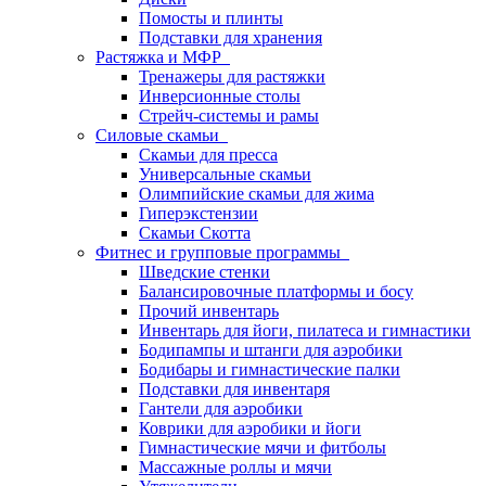
Помосты и плинты
Подставки для хранения
Растяжка и МФР
Тренажеры для растяжки
Инверсионные столы
Стрейч-системы и рамы
Силовые скамьи
Скамьи для пресса
Универсальные скамьи
Олимпийские скамьи для жима
Гиперэкстензии
Скамьи Скотта
Фитнес и групповые программы
Шведские стенки
Балансировочные платформы и босу
Прочий инвентарь
Инвентарь для йоги, пилатеса и гимнастики
Бодипампы и штанги для аэробики
Бодибары и гимнастические палки
Подставки для инвентаря
Гантели для аэробики
Коврики для аэробики и йоги
Гимнастические мячи и фитболы
Массажные роллы и мячи