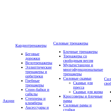
Силовые тренажеры
Кардиотренажеры
Блочные тренажеры
Беговые
Тренажеры со
дорожки
свободным весом
Велотренажеры
Мультистанции и
Эллиптические
многофункциональные
тренажеры и
тренажеры
орбитреки
Силовые скамьи
Сил
Гребные
Скамьи для
сво
тренажеры
пресса
Спин-байки и
Скамьи для жима
сайклы
Кроссоверы и блочные
Степперы и
Акции
рамы
климберы
Силовые рамы и
Аксессуары и
стойки