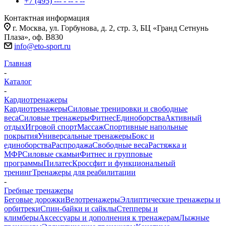
+7 (495) --- - -- - --
Контактная информация
г. Москва, ул. Горбунова, д. 2, стр. 3, БЦ «Гранд Сетнунь
Плаза», оф. В830
info@eto-sport.ru
Главная
-
Каталог
-
Кардиотренажеры
Кардиотренажеры
Силовые тренировки и свободные
веса
Силовые тренажеры
Фитнес
Единоборства
Активный
отдых
Игровой спорт
Массаж
Спортивные напольные
покрытия
Универсальные тренажеры
Бокс и
единоборства
Распродажа
Свободные веса
Растяжка и
МФР
Силовые скамьи
Фитнес и групповые
программы
Пилатес
Кроссфит и функциональный
тренинг
Тренажеры для реабилитации
-
Гребные тренажеры
Беговые дорожки
Велотренажеры
Эллиптические тренажеры и
орбитреки
Спин-байки и сайклы
Степперы и
климберы
Аксессуары и дополнения к тренажерам
Лыжные