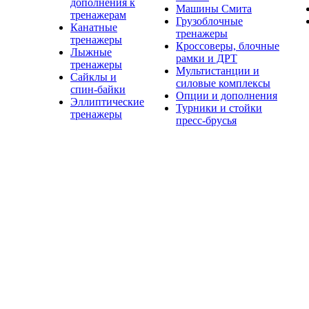
дополнения к
Машины Смита
тренажерам
Грузоблочные
Канатные
тренажеры
тренажеры
Кроссоверы, блочные
Лыжные
рамки и ДРТ
тренажеры
Мультистанции и
Сайклы и
силовые комплексы
спин-байки
Опции и дополнения
Эллиптические
Турники и стойки
тренажеры
пресс-брусья