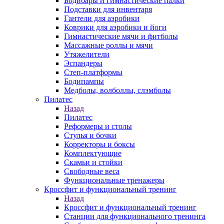
Бодибары и гимнастические палки
Подставки для инвентаря
Гантели для аэробики
Коврики для аэробики и йоги
Гимнастические мячи и фитболы
Массажные роллы и мячи
Утяжелители
Эспандеры
Степ-платформы
Бодипампы
Медболы, волболлы, слэмболы
Пилатес
Назад
Пилатес
Реформеры и столы
Стулья и бочки
Корректоры и боксы
Комплектующие
Скамьи и стойки
Свободные веса
Функциональные тренажеры
Кроссфит и функциональный тренинг
Назад
Кроссфит и функциональный тренинг
Станции для функционального тренинга