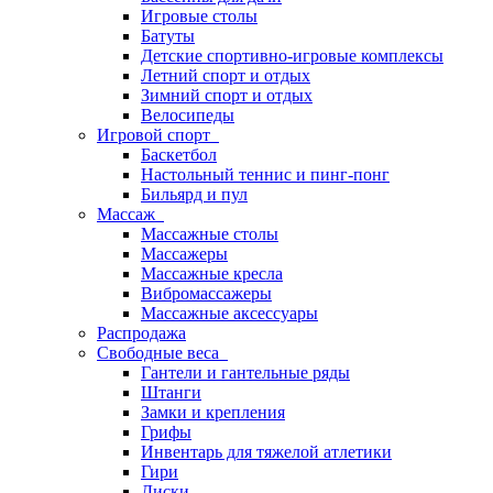
Игровые столы
Батуты
Детские спортивно-игровые комплексы
Летний спорт и отдых
Зимний спорт и отдых
Велосипеды
Игровой спорт
Баскетбол
Настольный теннис и пинг-понг
Бильярд и пул
Массаж
Массажные столы
Массажеры
Массажные кресла
Вибромассажеры
Массажные аксессуары
Распродажа
Свободные веса
Гантели и гантельные ряды
Штанги
Замки и крепления
Грифы
Инвентарь для тяжелой атлетики
Гири
Диски