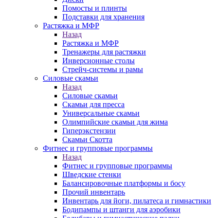
Помосты и плинты
Подставки для хранения
Растяжка и МФР
Назад
Растяжка и МФР
Тренажеры для растяжки
Инверсионные столы
Стрейч-системы и рамы
Силовые скамьи
Назад
Силовые скамьи
Скамьи для пресса
Универсальные скамьи
Олимпийские скамьи для жима
Гиперэкстензии
Скамьи Скотта
Фитнес и групповые программы
Назад
Фитнес и групповые программы
Шведские стенки
Балансировочные платформы и босу
Прочий инвентарь
Инвентарь для йоги, пилатеса и гимнастики
Бодипампы и штанги для аэробики