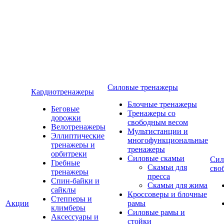
Силовые тренажеры
Кардиотренажеры
Блочные тренажеры
Беговые
Тренажеры со
дорожки
свободным весом
Велотренажеры
Мультистанции и
Эллиптические
многофункциональные
тренажеры и
тренажеры
орбитреки
Силовые скамьи
Сил
Гребные
Скамьи для
сво
тренажеры
пресса
Спин-байки и
Скамьи для жима
сайклы
Кроссоверы и блочные
Степперы и
Акции
рамы
климберы
Силовые рамы и
Аксессуары и
стойки