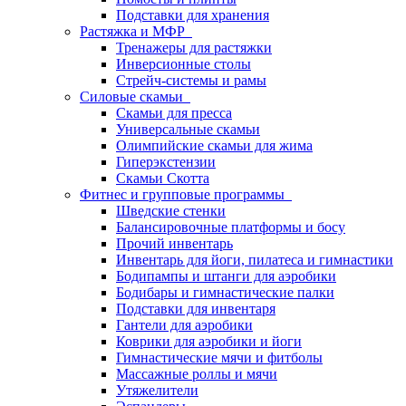
Подставки для хранения
Растяжка и МФР
Тренажеры для растяжки
Инверсионные столы
Стрейч-системы и рамы
Силовые скамьи
Скамьи для пресса
Универсальные скамьи
Олимпийские скамьи для жима
Гиперэкстензии
Скамьи Скотта
Фитнес и групповые программы
Шведские стенки
Балансировочные платформы и босу
Прочий инвентарь
Инвентарь для йоги, пилатеса и гимнастики
Бодипампы и штанги для аэробики
Бодибары и гимнастические палки
Подставки для инвентаря
Гантели для аэробики
Коврики для аэробики и йоги
Гимнастические мячи и фитболы
Массажные роллы и мячи
Утяжелители