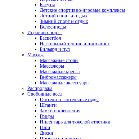
Батуты
Детские спортивно-игровые комплексы
Летний спорт и отдых
Зимний спорт и отдых
Велосипеды
Игровой спорт
Баскетбол
Настольный теннис и пинг-понг
Бильярд и пул
Массаж
Массажные столы
Массажеры
Массажные кресла
Вибромассажеры
Массажные аксессуары
Распродажа
Свободные веса
Гантели и гантельные ряды
Штанги
Замки и крепления
Грифы
Инвентарь для тяжелой атлетики
Гири
Диски
Помосты и плинты