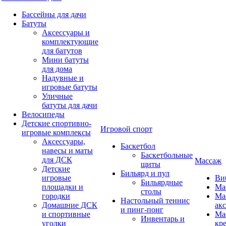
Бассейны для дачи
Батуты
Аксессуары и
комплектующие
для батутов
Мини батуты
для дома
Надувные и
игровые батуты
Уличные
батуты для дачи
Велосипеды
Детские спортивно-
Игровой спорт
игровые комплексы
Аксессуары,
Баскетбол
навесы и маты
Баскетбольные
для ДСК
Массаж
щиты
Детские
Бильярд и пул
игровые
Ви
Бильярдные
площадки и
Ма
столы
городки
Ма
Настольный теннис
Домашние ДСК
ак
и пинг-понг
и спортивные
Ма
Инвентарь и
уголки
кр