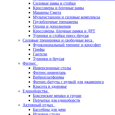
Силовые рамы и стойки
Кроссоверы и блочные рамы
Машины Смита
Мультистанции и силовые комплексы
Грузоблочные тренажеры
Опции и дополнения
Кроссоверы, блочные рамки и ДРТ
Турники и стойки пресс-брусья
Силовые тренировки и свободные веса
Функциональный тренинг и кроссфит
Грифы
Гантели
Турники и брусья
Фитнес
Инверсионные столы
Фитнес-инвентарь
Виброплатформы
Фитнес-батуты с ручкой для джампинга
Красота и здоровье
Единоборства
Боксерские мешки и груши
Перчатки для единоборств
Активный отдых
Бассейны для дачи
Игровые столы