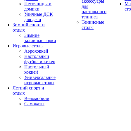
аксессуары
Песочницы и
Ма
для
домики
ст
настольного
Уличные ДСК
тенниса
для дачи
Теннисные
Зимний спорт и
столы
отдых
Зимние
заливные горки
Игровые столы
Аэрохоккей
Настольный
футбол и кикер
Настольный
хоккей
Универсальные
игровые столы
Летний спорт и
отдых
Веломобили
Самокаты