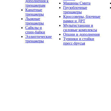
дополнения к
Машины Смита
тренажерам
Грузоблочные
Канатные
тренажеры
тренажеры
Кроссоверы, блочные
Лыжные
рамки и ДРТ
тренажеры
Мультистанции и
Сайклы и
силовые комплексы
спин-байки
Опции и дополнения
Эллиптические
Турники и стойки
тренажеры
пресс-брусья