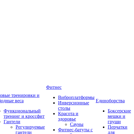
Фитнес
овые тренировки и
Виброплатформы
бодные веса
Единоборства
Инверсионные
столы
Функциональный
Боксерские
Красота и
тренинг и кроссфит
мешки и
здоровье
Гантели
груши
Сауны
Регулируемые
Перчатки
Фитнес-батуты с
гантели
для