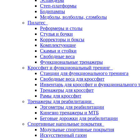
Эспандеры
Степ-платформы
Бодипампы
Медболы, волболлы, слэмболы
Пилатес
Реформеры и столы
Стулья и бочки
Корректоры и боксы
Комплектующие
Скамьи и стойки
Свободные веса
Функциональные тренажеры
Кроссфит и функциональный тренинг
Станции для функционального тренинга
Свободные веса для кроссфит
Инвентарь для кроссфит и функционального 
Тренажеры для кроссфит
Рамы для кроссфит
Тренажеры для реабилитации
Эргометры для реабилитации
Кинезио тренажеры и МТБ
Беговые дорожки для реабилитации
Спортивные напольные покрытия
Модульные спортивные покрытия
Искусственный газон