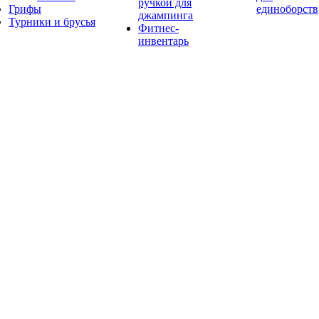
ручкой для
Грифы
единоборств
джампинга
Турники и брусья
Фитнес-
инвентарь