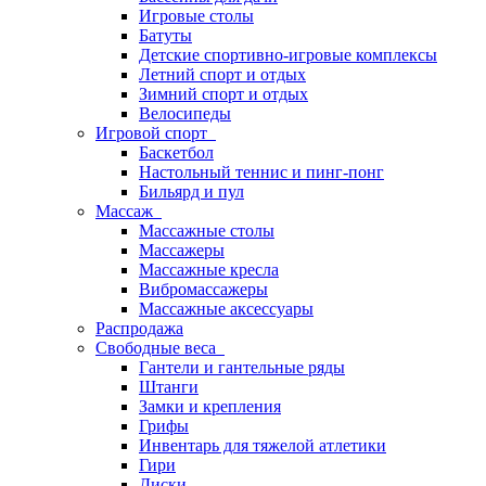
Игровые столы
Батуты
Детские спортивно-игровые комплексы
Летний спорт и отдых
Зимний спорт и отдых
Велосипеды
Игровой спорт
Баскетбол
Настольный теннис и пинг-понг
Бильярд и пул
Массаж
Массажные столы
Массажеры
Массажные кресла
Вибромассажеры
Массажные аксессуары
Распродажа
Свободные веса
Гантели и гантельные ряды
Штанги
Замки и крепления
Грифы
Инвентарь для тяжелой атлетики
Гири
Диски