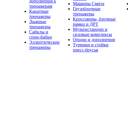
дополнения к
Машины Смита
тренажерам
Грузоблочные
Канатные
тренажеры
тренажеры
Кроссоверы, блочные
Лыжные
рамки и ДРТ
тренажеры
Мультистанции и
Сайклы и
силовые комплексы
спин-байки
Опции и дополнения
Эллиптические
Турники и стойки
тренажеры
пресс-брусья