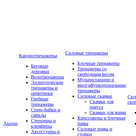
Силовые тренажеры
Кардиотренажеры
Блочные тренажеры
Беговые
Тренажеры со
дорожки
свободным весом
Велотренажеры
Мультистанции и
Эллиптические
многофункциональные
тренажеры и
тренажеры
орбитреки
Силовые скамьи
Сил
Гребные
Скамьи для
сво
тренажеры
пресса
Спин-байки и
Скамьи для жима
сайклы
Кроссоверы и блочные
Степперы и
Акции
рамы
климберы
Силовые рамы и
Аксессуары и
стойки