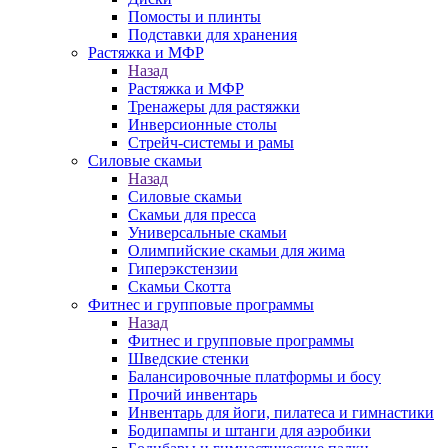
Помосты и плинты
Подставки для хранения
Растяжка и МФР
Назад
Растяжка и МФР
Тренажеры для растяжки
Инверсионные столы
Стрейч-системы и рамы
Силовые скамьи
Назад
Силовые скамьи
Скамьи для пресса
Универсальные скамьи
Олимпийские скамьи для жима
Гиперэкстензии
Скамьи Скотта
Фитнес и групповые программы
Назад
Фитнес и групповые программы
Шведские стенки
Балансировочные платформы и босу
Прочий инвентарь
Инвентарь для йоги, пилатеса и гимнастики
Бодипампы и штанги для аэробики