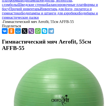
платформы
Бодипампы
Медболы, волболлы,
слэмболы
Шведские стенки
Балансировочные платформы и
босу
Прочий инвентарь
Инвентарь для йоги, пилатеса и
гимнастики
Бодипампы и штанги для аэробики
Бодибары и
гимнастические палки
-
Гимнастический мяч Aerofit, 55см AFFB-55
Поделиться
Гимнастический мяч Aerofit, 55см
AFFB-55