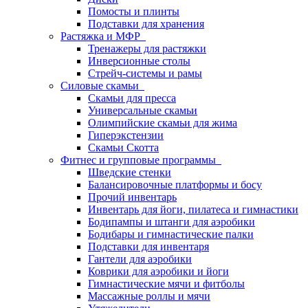
Помосты и плинты
Подставки для хранения
Растяжка и МФР
Тренажеры для растяжки
Инверсионные столы
Стрейч-системы и рамы
Силовые скамьи
Скамьи для пресса
Универсальные скамьи
Олимпийские скамьи для жима
Гиперэкстензии
Скамьи Скотта
Фитнес и групповые программы
Шведские стенки
Балансировочные платформы и босу
Прочий инвентарь
Инвентарь для йоги, пилатеса и гимнастики
Бодипампы и штанги для аэробики
Бодибары и гимнастические палки
Подставки для инвентаря
Гантели для аэробики
Коврики для аэробики и йоги
Гимнастические мячи и фитболы
Массажные роллы и мячи