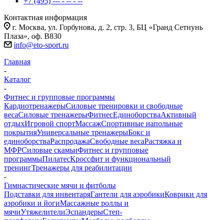
+7 (495) --- - -- - --
Контактная информация
г. Москва, ул. Горбунова, д. 2, стр. 3, БЦ «Гранд Сетнунь
Плаза», оф. В830
info@eto-sport.ru
Главная
-
Каталог
-
Фитнес и групповые программы
Кардиотренажеры
Силовые тренировки и свободные
веса
Силовые тренажеры
Фитнес
Единоборства
Активный
отдых
Игровой спорт
Массаж
Спортивные напольные
покрытия
Универсальные тренажеры
Бокс и
единоборства
Распродажа
Свободные веса
Растяжка и
МФР
Силовые скамьи
Фитнес и групповые
программы
Пилатес
Кроссфит и функциональный
тренинг
Тренажеры для реабилитации
-
Гимнастические мячи и фитболы
Подставки для инвентаря
Гантели для аэробики
Коврики для
аэробики и йоги
Массажные роллы и
мячи
Утяжелители
Эспандеры
Степ-