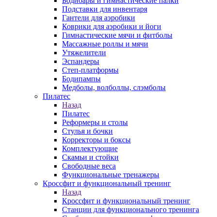
Бодибары и гимнастические палки
Подставки для инвентаря
Гантели для аэробики
Коврики для аэробики и йоги
Гимнастические мячи и фитболы
Массажные роллы и мячи
Утяжелители
Эспандеры
Степ-платформы
Бодипампы
Медболы, волболлы, слэмболы
Пилатес
Назад
Пилатес
Реформеры и столы
Стулья и бочки
Корректоры и боксы
Комплектующие
Скамьи и стойки
Свободные веса
Функциональные тренажеры
Кроссфит и функциональный тренинг
Назад
Кроссфит и функциональный тренинг
Станции для функционального тренинга