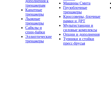
дополнения к
Машины Смита
тренажерам
Грузоблочные
Канатные
тренажеры
тренажеры
Кроссоверы, блочные
Лыжные
рамки и ДРТ
тренажеры
Мультистанции и
Сайклы и
силовые комплексы
спин-байки
Опции и дополнения
Эллиптические
Турники и стойки
тренажеры
пресс-брусья