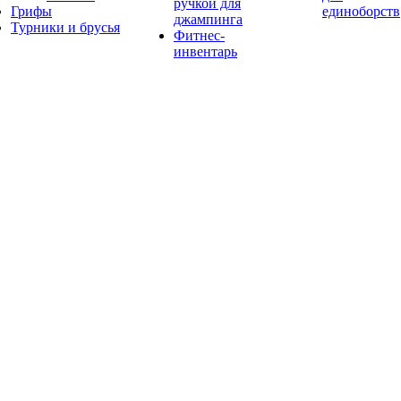
ручкой для
Грифы
единоборств
джампинга
Турники и брусья
Фитнес-
инвентарь