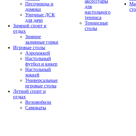
аксессуары
Песочницы и
Ма
для
домики
ст
настольного
Уличные ДСК
тенниса
для дачи
Теннисные
Зимний спорт и
столы
отдых
Зимние
заливные горки
Игровые столы
Аэрохоккей
Настольный
футбол и кикер
Настольный
хоккей
Универсальные
игровые столы
Летний спорт и
отдых
Веломобили
Самокаты