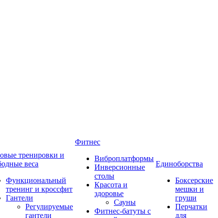
Фитнес
овые тренировки и
Виброплатформы
бодные веса
Единоборства
Инверсионные
столы
Функциональный
Боксерские
Красота и
тренинг и кроссфит
мешки и
здоровье
Гантели
груши
Сауны
Регулируемые
Перчатки
Фитнес-батуты с
гантели
для