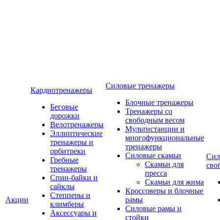
Силовые тренажеры
Кардиотренажеры
Блочные тренажеры
Беговые
Тренажеры со
дорожки
свободным весом
Велотренажеры
Мультистанции и
Эллиптические
многофункциональные
тренажеры и
тренажеры
орбитреки
Силовые скамьи
Сил
Гребные
Скамьи для
сво
тренажеры
пресса
Спин-байки и
Скамьи для жима
сайклы
Кроссоверы и блочные
Степперы и
Акции
рамы
климберы
Силовые рамы и
Аксессуары и
стойки