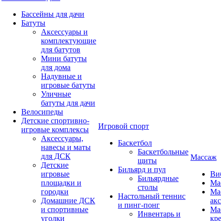
Бассейны для дачи
Батуты
Аксессуары и
комплектующие
для батутов
Мини батуты
для дома
Надувные и
игровые батуты
Уличные
батуты для дачи
Велосипеды
Детские спортивно-
Игровой спорт
игровые комплексы
Аксессуары,
Баскетбол
навесы и маты
Баскетбольные
для ДСК
Массаж
щиты
Детские
Бильярд и пул
игровые
Ви
Бильярдные
площадки и
Ма
столы
городки
Ма
Настольный теннис
Домашние ДСК
ак
и пинг-понг
и спортивные
Ма
Инвентарь и
уголки
кр