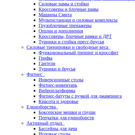
Силовые рамы и стойки
Кроссоверы и блочные рамы
Машины Смита
Мультистанции и силовые комплексы
Грузоблочные тренажеры
Опции и дополнения
Кроссоверы, блочные рамки и ДРТ
Турники и стойки пресс-брусья
Силовые тренировки и свободные веса
Функциональный тренинг и кроссфит
Грифы
Гантели
Турники и брусья
Фитнес
Инверсионные столы
Фитнес-инвентарь
Виброплатформы
Фитнес-батуты с ручкой для джампинга
Красота и здоровье
Единоборства
Боксерские мешки и груши
Перчатки для единоборств
Активный отдых
Бассейны для дачи
Игровые столы