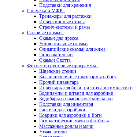
Подставки для хранения
Растяжка и МФР
Тренажеры для растяжки
Инверсионные столы
Стрейч-системы и рамы
Силовые скамьи
Скамьи для пресса
Универсальные скамьи
Олимпийские скамьи для жима
Гиперэкстензии
Скамьи Скотта
Фитнес и групповые программы
Шведские стенки
Балансировочные платформы и босу
Прочий инвентарь
Инвентарь для йоги, пилатеса и гимнастики
Бодипампы и штанги для аэробики
Бодибары и гимнастические палки
Подставки для инвентаря
Гантели для аэробики
Коврики для аэробики и йоги
Гимнастические мячи и фитболы
Массажные роллы и мячи
Утяжелители