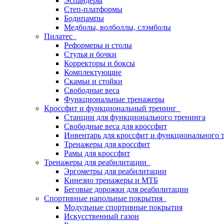
Эспандеры
Степ-платформы
Бодипампы
Медболы, волболлы, слэмболы
Пилатес
Реформеры и столы
Стулья и бочки
Корректоры и боксы
Комплектующие
Скамьи и стойки
Свободные веса
Функциональные тренажеры
Кроссфит и функциональный тренинг
Станции для функционального тренинга
Свободные веса для кроссфит
Инвентарь для кроссфит и функционального 
Тренажеры для кроссфит
Рамы для кроссфит
Тренажеры для реабилитации
Эргометры для реабилитации
Кинезио тренажеры и МТБ
Беговые дорожки для реабилитации
Спортивные напольные покрытия
Модульные спортивные покрытия
Искусственный газон