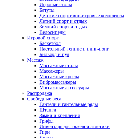
Игровые столы
Батуты
Детские спортивно-игровые комплексы
Летний спорт и отдых
Зимний спорт и отдых
Велосипеды
Игровой спорт
Баскетбол
Настольный теннис и пинг-понг
Бильярд и пул
Массаж
Массажные столы
Массажеры
Массажные кресла
Вибромассажеры
Массажные аксессуары
Распродажа
Свободные веса
Гантели и гантельные ряды
Штанги
Замки и крепления
Грифы
Инвентарь для тяжелой атлетики
Гири
Диски