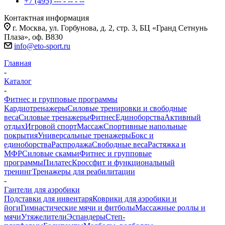
+7 (495) --- - -- - --
Контактная информация
г. Москва, ул. Горбунова, д. 2, стр. 3, БЦ «Гранд Сетнунь
Плаза», оф. В830
info@eto-sport.ru
Главная
-
Каталог
-
Фитнес и групповые программы
Кардиотренажеры
Силовые тренировки и свободные
веса
Силовые тренажеры
Фитнес
Единоборства
Активный
отдых
Игровой спорт
Массаж
Спортивные напольные
покрытия
Универсальные тренажеры
Бокс и
единоборства
Распродажа
Свободные веса
Растяжка и
МФР
Силовые скамьи
Фитнес и групповые
программы
Пилатес
Кроссфит и функциональный
тренинг
Тренажеры для реабилитации
-
Гантели для аэробики
Подставки для инвентаря
Коврики для аэробики и
йоги
Гимнастические мячи и фитболы
Массажные роллы и
мячи
Утяжелители
Эспандеры
Степ-