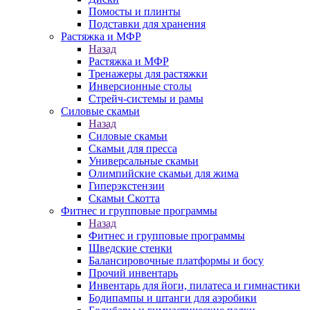
Помосты и плинты
Подставки для хранения
Растяжка и МФР
Назад
Растяжка и МФР
Тренажеры для растяжки
Инверсионные столы
Стрейч-системы и рамы
Силовые скамьи
Назад
Силовые скамьи
Скамьи для пресса
Универсальные скамьи
Олимпийские скамьи для жима
Гиперэкстензии
Скамьи Скотта
Фитнес и групповые программы
Назад
Фитнес и групповые программы
Шведские стенки
Балансировочные платформы и босу
Прочий инвентарь
Инвентарь для йоги, пилатеса и гимнастики
Бодипампы и штанги для аэробики