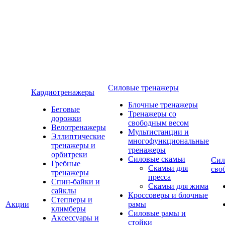
Силовые тренажеры
Кардиотренажеры
Блочные тренажеры
Беговые
Тренажеры со
дорожки
свободным весом
Велотренажеры
Мультистанции и
Эллиптические
многофункциональные
тренажеры и
тренажеры
орбитреки
Силовые скамьи
Сил
Гребные
Скамьи для
сво
тренажеры
пресса
Спин-байки и
Скамьи для жима
сайклы
Кроссоверы и блочные
Степперы и
Акции
рамы
климберы
Силовые рамы и
Аксессуары и
стойки