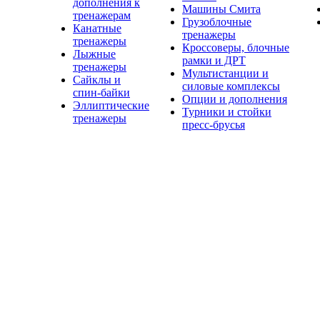
дополнения к
Машины Смита
тренажерам
Грузоблочные
Канатные
тренажеры
тренажеры
Кроссоверы, блочные
Лыжные
рамки и ДРТ
тренажеры
Мультистанции и
Сайклы и
силовые комплексы
спин-байки
Опции и дополнения
Эллиптические
Турники и стойки
тренажеры
пресс-брусья