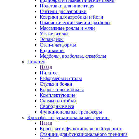
Бодибары и гимнастические палки
Подставки для инвентаря
Гантели для аэробики
Коврики для аэробики и йоги
Гимнастические мячи и фитболы
Массажные роллы и мячи
Утяжелители
Эспандеры
Степ-платформы
Бодипампы
Медболы, волболлы, слэмболы
Пилатес
Назад
Пилатес
Реформеры и столы
Стулья и бочки
Корректоры и боксы
Комплектующие
Скамьи и стойки
Свободные веса
Функциональные тренажеры
Кроссфит и функциональный тренинг
Назад
Кроссфит и функциональный тренинг
Станции для функционального тренинга