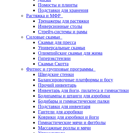
Помосты и плинты
Подставки для хранения
Растяжка и МФР
Тренажеры для растяжки
Инверсионные столы
Стрейч-системы и рамы
Силовые скамьи
Скамьи для пресса
Универсальные скамьи
Олимпийские скамьи для жима
Гиперэкстензии
Скамьи Скотта
Фитнес и групповые программы
Шведские стенки
Балансировочные платформы и босу
Прочий инвентарь
Инвентарь для йоги, пилатеса и гимнастики
Бодипампы и штанги для аэробики
Бодибары и гимнастические палки
Подставки для инвентаря
Гантели для аэробики
Коврики для аэробики и йоги
Гимнастические мячи и фитболы
Массажные роллы и мячи