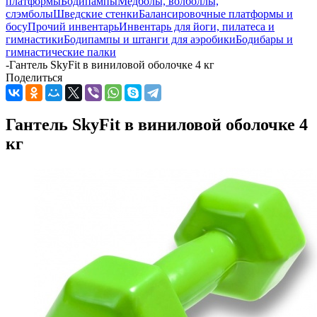
платформы
Бодипампы
Медболы, волболлы,
слэмболы
Шведские стенки
Балансировочные платформы и
босу
Прочий инвентарь
Инвентарь для йоги, пилатеса и
гимнастики
Бодипампы и штанги для аэробики
Бодибары и
гимнастические палки
-
Гантель SkyFit в виниловой оболочке 4 кг
Поделиться
Гантель SkyFit в виниловой оболочке 4
кг