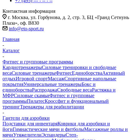
+7 (495) --- - -- - --
Контактная информация
г. Москва, ул. Горбунова, д. 2, стр. 3, БЦ «Гранд Сетнунь
Плаза», оф. В830
info@eto-sport.ru
Главная
-
Каталог
-
Фитнес и групповые программы
Кардиотренажеры
Силовые тренировки и свободные
веса
Силовые тренажеры
Фитнес
Единоборства
Активный
отдых
Игровой спорт
Массаж
Спортивные напольные
покрытия
Универсальные тренажеры
Бокс и
единоборства
Распродажа
Свободные веса
Растяжка и
МФР
Силовые скамьи
Фитнес и групповые
программы
Пилатес
Кроссфит и функциональный
тренинг
Тренажеры для реабилитации
-
Гантели для аэробики
Подставки для инвентаря
Коврики для аэробики и
йоги
Гимнастические мячи и фитболы
Массажные роллы и
мячи
Утяжелители
Эспандеры
Степ-