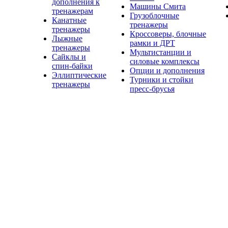
дополнения к
Машины Смита
тренажерам
Грузоблочные
Канатные
тренажеры
тренажеры
Кроссоверы, блочные
Лыжные
рамки и ДРТ
тренажеры
Мультистанции и
Сайклы и
силовые комплексы
спин-байки
Опции и дополнения
Эллиптические
Турники и стойки
тренажеры
пресс-брусья