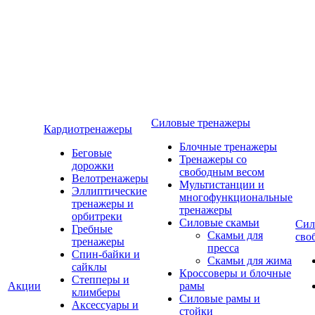
Силовые тренажеры
Кардиотренажеры
Блочные тренажеры
Беговые
Тренажеры со
дорожки
свободным весом
Велотренажеры
Мультистанции и
Эллиптические
многофункциональные
тренажеры и
тренажеры
орбитреки
Силовые скамьи
Сил
Гребные
Скамьи для
сво
тренажеры
пресса
Спин-байки и
Скамьи для жима
сайклы
Кроссоверы и блочные
Степперы и
Акции
рамы
климберы
Силовые рамы и
Аксессуары и
стойки