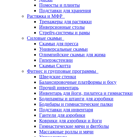
Помосты и плинты
Подставки для хранения
Растяжка и МФР
Тренажеры для растяжки
Инверсионные столы
Стрейч-системы и рамы
Силовые скамьи
Скамьи для пресса
Универсальные скамьи
Олимпийские скамьи для жима
Гиперэкстензии
Скамьи Скотта
Фитнес и групповые программы
Шведские стенки
Балансировочные платформы и босу
Прочий инвентарь
Инвентарь для йоги, пилатеса и гимнастики
Бодипампы и штанги для аэробики
Бодибары и гимнастические палки
Подставки для инвентаря
Гантели для аэробики
Коврики для аэробики и йоги
Гимнастические мячи и фитболы
Массажные роллы и мячи