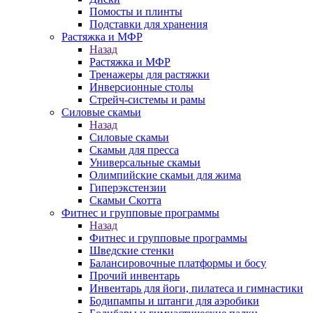
Помосты и плинты
Подставки для хранения
Растяжка и МФР
Назад
Растяжка и МФР
Тренажеры для растяжки
Инверсионные столы
Стрейч-системы и рамы
Силовые скамьи
Назад
Силовые скамьи
Скамьи для пресса
Универсальные скамьи
Олимпийские скамьи для жима
Гиперэкстензии
Скамьи Скотта
Фитнес и групповые программы
Назад
Фитнес и групповые программы
Шведские стенки
Балансировочные платформы и босу
Прочий инвентарь
Инвентарь для йоги, пилатеса и гимнастики
Бодипампы и штанги для аэробики