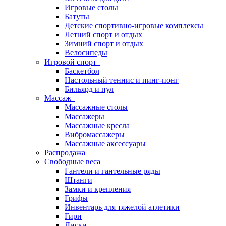
Игровые столы
Батуты
Детские спортивно-игровые комплексы
Летний спорт и отдых
Зимний спорт и отдых
Велосипеды
Игровой спорт
Баскетбол
Настольный теннис и пинг-понг
Бильярд и пул
Массаж
Массажные столы
Массажеры
Массажные кресла
Вибромассажеры
Массажные аксессуары
Распродажа
Свободные веса
Гантели и гантельные ряды
Штанги
Замки и крепления
Грифы
Инвентарь для тяжелой атлетики
Гири
Диски