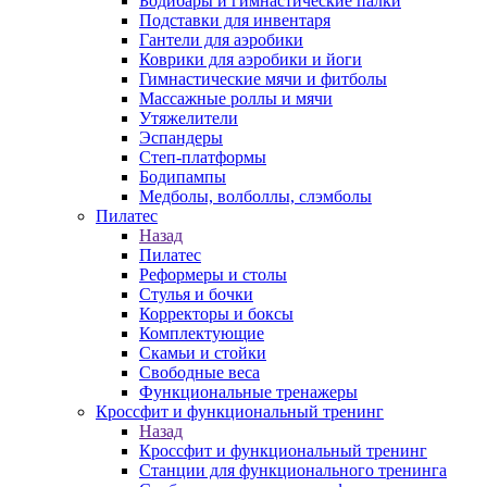
Бодибары и гимнастические палки
Подставки для инвентаря
Гантели для аэробики
Коврики для аэробики и йоги
Гимнастические мячи и фитболы
Массажные роллы и мячи
Утяжелители
Эспандеры
Степ-платформы
Бодипампы
Медболы, волболлы, слэмболы
Пилатес
Назад
Пилатес
Реформеры и столы
Стулья и бочки
Корректоры и боксы
Комплектующие
Скамьи и стойки
Свободные веса
Функциональные тренажеры
Кроссфит и функциональный тренинг
Назад
Кроссфит и функциональный тренинг
Станции для функционального тренинга