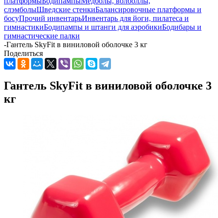
платформы
Бодипампы
Медболы, волболлы,
слэмболы
Шведские стенки
Балансировочные платформы и
босу
Прочий инвентарь
Инвентарь для йоги, пилатеса и
гимнастики
Бодипампы и штанги для аэробики
Бодибары и
гимнастические палки
-
Гантель SkyFit в виниловой оболочке 3 кг
Поделиться
Гантель SkyFit в виниловой оболочке 3
кг