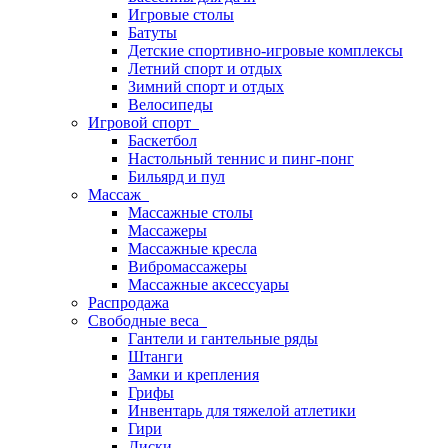
Игровые столы
Батуты
Детские спортивно-игровые комплексы
Летний спорт и отдых
Зимний спорт и отдых
Велосипеды
Игровой спорт
Баскетбол
Настольный теннис и пинг-понг
Бильярд и пул
Массаж
Массажные столы
Массажеры
Массажные кресла
Вибромассажеры
Массажные аксессуары
Распродажа
Свободные веса
Гантели и гантельные ряды
Штанги
Замки и крепления
Грифы
Инвентарь для тяжелой атлетики
Гири
Диски