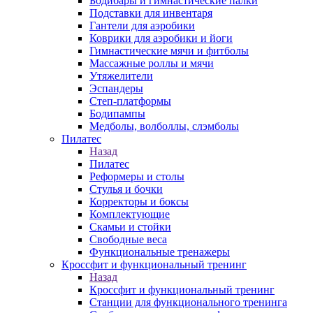
Бодибары и гимнастические палки
Подставки для инвентаря
Гантели для аэробики
Коврики для аэробики и йоги
Гимнастические мячи и фитболы
Массажные роллы и мячи
Утяжелители
Эспандеры
Степ-платформы
Бодипампы
Медболы, волболлы, слэмболы
Пилатес
Назад
Пилатес
Реформеры и столы
Стулья и бочки
Корректоры и боксы
Комплектующие
Скамьи и стойки
Свободные веса
Функциональные тренажеры
Кроссфит и функциональный тренинг
Назад
Кроссфит и функциональный тренинг
Станции для функционального тренинга