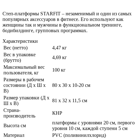
Степ-платформы STARFIT – незаменимый и один из самых
популярных аксессуаров в фитнесе. Его используют как
женщины так и мужчины в функциональном тренинге,
бодибилдинге, групповых программах.
Характеристики
Вес (нетто)
4,47 кг
Вес в упаковке
4,69 кг
(брутто)
Максимальный вес
100 кг
пользователя, кг
Размеры в рабочем
состоянии (Д х Ш х
80 х 30 х 10-20 см
В)
Размер упаковки (Д х
81 х 32 х 11,5 см
Ш х В)
Страна-
КНР
производитель
платформы с уровнями 20 см, первого
Высота см
уровня 10 см, каждой ступени 5 см
Материал
PVC (поливинилхлорид)