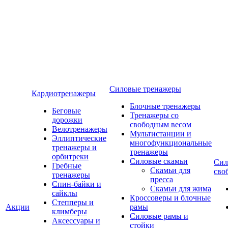
Силовые тренажеры
Кардиотренажеры
Блочные тренажеры
Беговые
Тренажеры со
дорожки
свободным весом
Велотренажеры
Мультистанции и
Эллиптические
многофункциональные
тренажеры и
тренажеры
орбитреки
Силовые скамьи
Сил
Гребные
Скамьи для
сво
тренажеры
пресса
Спин-байки и
Скамьи для жима
сайклы
Кроссоверы и блочные
Степперы и
Акции
рамы
климберы
Силовые рамы и
Аксессуары и
стойки