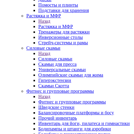
Помосты и плинты
Подставки для хранения
Растяжка и МФР
Назад
Растяжка и МФР
Тренажеры для растяжки
Инверсионные столы
Стрейч-системы и рамы
Силовые скамьи
Назад
Силовые скамьи
Скамьи для пресса
Универсальные скамьи
Олимпийские скамьи для жима
Гиперэкстензии
Скамьи Скотта
Фитнес и групповые программы
Назад
Фитнес и групповые программы
Шведские стенки
Балансировочные платформы и босу
Прочий инвентарь
Инвентарь для йоги, пилатеса и гимнастики
Бодипампы и штанги для аэробики