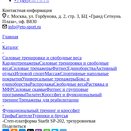
+7 (495) --- - -- - --
Контактная информация
г. Москва, ул. Горбунова, д. 2, стр. 3, БЦ «Гранд Сетнунь
Плаза», оф. В830
info@eto-sport.ru
Главная
-
Каталог
-
Силовые тренировки и свободные веса
Кардиотренажеры
Силовые тренировки и свободные
веса
Силовые тренажеры
Фитнес
Единоборства
Активный
отдых
Игровой спорт
Массаж
Спортивные напольные
покрытия
Универсальные тренажеры
Бокс и
единоборства
Распродажа
Свободные веса
Растяжка и
МФР
Силовые скамьи
Фитнес и групповые
программы
Пилатес
Кроссфит и функциональный
тренинг
Тренажеры для реабилитации
-
Функциональный тренинг и кроссфит
Грифы
Гантели
Турники и брусья
-
Степ-платформа Starfit SP-202, трехуровневая
Поделиться