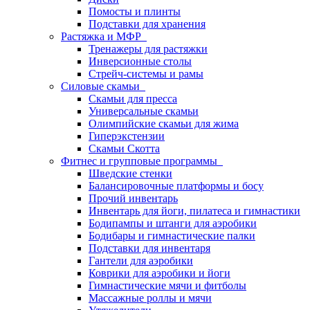
Помосты и плинты
Подставки для хранения
Растяжка и МФР
Тренажеры для растяжки
Инверсионные столы
Стрейч-системы и рамы
Силовые скамьи
Скамьи для пресса
Универсальные скамьи
Олимпийские скамьи для жима
Гиперэкстензии
Скамьи Скотта
Фитнес и групповые программы
Шведские стенки
Балансировочные платформы и босу
Прочий инвентарь
Инвентарь для йоги, пилатеса и гимнастики
Бодипампы и штанги для аэробики
Бодибары и гимнастические палки
Подставки для инвентаря
Гантели для аэробики
Коврики для аэробики и йоги
Гимнастические мячи и фитболы
Массажные роллы и мячи