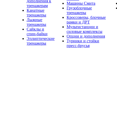
дополнения к
Машины Смита
тренажерам
Грузоблочные
Канатные
тренажеры
тренажеры
Кроссоверы, блочные
Лыжные
рамки и ДРТ
тренажеры
Мультистанции и
Сайклы и
силовые комплексы
спин-байки
Опции и дополнения
Эллиптические
Турники и стойки
тренажеры
пресс-брусья