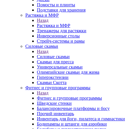
Помосты и плинты
Подставки для хранения
Растяжка и МФР
Назад
Растяжка и МФР
Тренажеры для растяжки
Инверсионные столы
Стрейч-системы и рамы
Силовые скамьи
Назад
Силовые скамьи
Скамьи для пресса
Универсальные скамьи
Олимпийские скамьи для жима
Гиперэкстензии
Скамьи Скотта
Фитнес и групповые программы
Назад
Фитнес и групповые программы
Шведские стенки
Балансировочные платформы и босу
Прочий инвентарь
Инвентарь для йоги, пилатеса и гимнастики
Бодипампы и штанги для аэробики