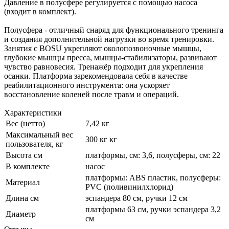
Давление в полусфере регулируется с помощью насоса
(входит в комплект).
Полусфера - отличный снаряд для функционального тренинга
и создания дополнительной нагрузки во время тренировки.
Занятия с BOSU укрепляют околопозвоночные мышцы,
глубокие мышцы пресса, мышцы-стабилизаторы, развивают
чувство равновесия. Тренажёр подходит для укрепления
осанки. Платформа зарекомендовала себя в качестве
реабилитационного инструмента: она ускоряет
восстановление коленей после травм и операций.
Характеристики
Вес (нетто)
7,42 кг
Максимальный вес
300 кг кг
пользователя, кг
Высота см
платформы, см: 3,6, полусферы, см: 22
В комплекте
насос
платформы: ABS пластик, полусферы:
Материал
PVC (поливинилхлорид)
Длина см
эспандера 80 см, ручки 12 см
платформы 63 см, ручки эспандера 3,2
Диаметр
см