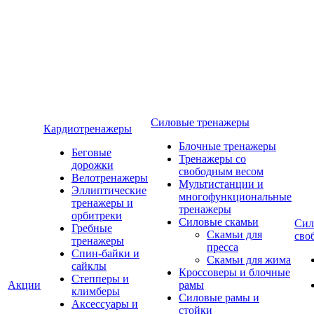
Силовые тренажеры
Кардиотренажеры
Блочные тренажеры
Беговые
Тренажеры со
дорожки
свободным весом
Велотренажеры
Мультистанции и
Эллиптические
многофункциональные
тренажеры и
тренажеры
орбитреки
Силовые скамьи
Сил
Гребные
Скамьи для
сво
тренажеры
пресса
Спин-байки и
Скамьи для жима
сайклы
Кроссоверы и блочные
Степперы и
Акции
рамы
климберы
Силовые рамы и
Аксессуары и
стойки