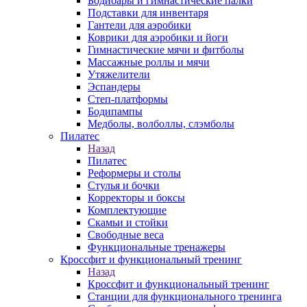
Бодибары и гимнастические палки
Подставки для инвентаря
Гантели для аэробики
Коврики для аэробики и йоги
Гимнастические мячи и фитболы
Массажные роллы и мячи
Утяжелители
Эспандеры
Степ-платформы
Бодипампы
Медболы, волболлы, слэмболы
Пилатес
Назад
Пилатес
Реформеры и столы
Стулья и бочки
Корректоры и боксы
Комплектующие
Скамьи и стойки
Свободные веса
Функциональные тренажеры
Кроссфит и функциональный тренинг
Назад
Кроссфит и функциональный тренинг
Станции для функционального тренинга