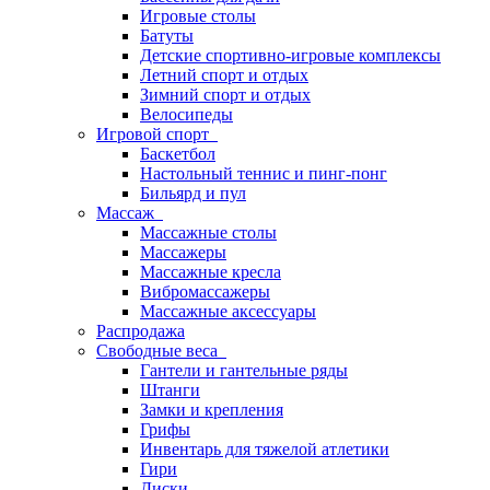
Игровые столы
Батуты
Детские спортивно-игровые комплексы
Летний спорт и отдых
Зимний спорт и отдых
Велосипеды
Игровой спорт
Баскетбол
Настольный теннис и пинг-понг
Бильярд и пул
Массаж
Массажные столы
Массажеры
Массажные кресла
Вибромассажеры
Массажные аксессуары
Распродажа
Свободные веса
Гантели и гантельные ряды
Штанги
Замки и крепления
Грифы
Инвентарь для тяжелой атлетики
Гири
Диски