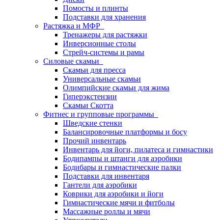
Помосты и плинты
Подставки для хранения
Растяжка и МФР
Тренажеры для растяжки
Инверсионные столы
Стрейч-системы и рамы
Силовые скамьи
Скамьи для пресса
Универсальные скамьи
Олимпийские скамьи для жима
Гиперэкстензии
Скамьи Скотта
Фитнес и групповые программы
Шведские стенки
Балансировочные платформы и босу
Прочий инвентарь
Инвентарь для йоги, пилатеса и гимнастики
Бодипампы и штанги для аэробики
Бодибары и гимнастические палки
Подставки для инвентаря
Гантели для аэробики
Коврики для аэробики и йоги
Гимнастические мячи и фитболы
Массажные роллы и мячи