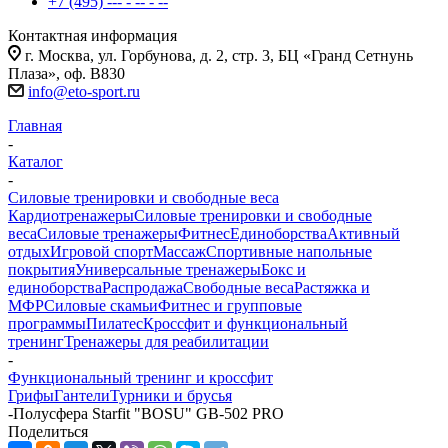
+7 (495) --- - -- - --
Контактная информация
г. Москва, ул. Горбунова, д. 2, стр. 3, БЦ «Гранд Сетнунь
Плаза», оф. В830
info@eto-sport.ru
Главная
-
Каталог
-
Силовые тренировки и свободные веса
Кардиотренажеры
Силовые тренировки и свободные
веса
Силовые тренажеры
Фитнес
Единоборства
Активный
отдых
Игровой спорт
Массаж
Спортивные напольные
покрытия
Универсальные тренажеры
Бокс и
единоборства
Распродажа
Свободные веса
Растяжка и
МФР
Силовые скамьи
Фитнес и групповые
программы
Пилатес
Кроссфит и функциональный
тренинг
Тренажеры для реабилитации
-
Функциональный тренинг и кроссфит
Грифы
Гантели
Турники и брусья
-
Полусфера Starfit "BOSU" GB-502 PRO
Поделиться