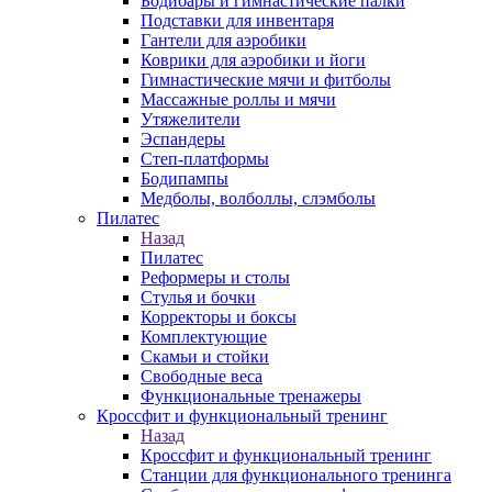
Бодибары и гимнастические палки
Подставки для инвентаря
Гантели для аэробики
Коврики для аэробики и йоги
Гимнастические мячи и фитболы
Массажные роллы и мячи
Утяжелители
Эспандеры
Степ-платформы
Бодипампы
Медболы, волболлы, слэмболы
Пилатес
Назад
Пилатес
Реформеры и столы
Стулья и бочки
Корректоры и боксы
Комплектующие
Скамьи и стойки
Свободные веса
Функциональные тренажеры
Кроссфит и функциональный тренинг
Назад
Кроссфит и функциональный тренинг
Станции для функционального тренинга