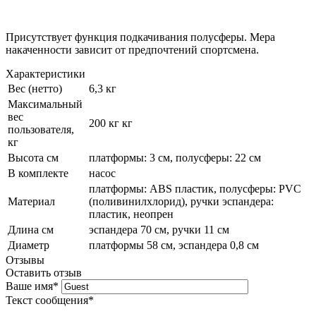
Присутствует функция подкачивания полусферы. Мера
накаченности зависит от предпочтений спортсмена.
Характеристики
Вес (нетто)
6,3 кг
Максимальный
вес
200 кг кг
пользователя,
кг
Высота см
платформы: 3 см, полусферы: 22 см
В комплекте
насос
платформы: ABS пластик, полусферы: PVC
Материал
(поливинилхлорид), ручки эспандера:
пластик, неопрен
Длина см
эспандера 70 см, ручки 11 см
Диаметр
платформы 58 см, эспандера 0,8 см
Отзывы
Оставить отзыв
Ваше имя
*
Текст сообщения
*