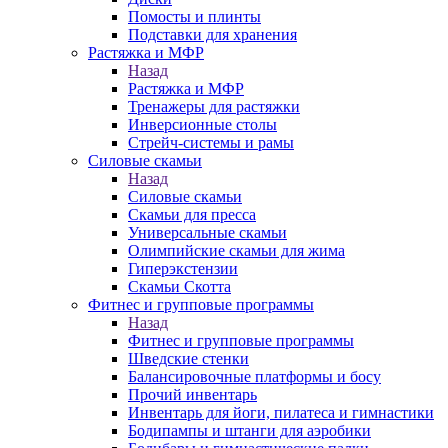
Помосты и плинты
Подставки для хранения
Растяжка и МФР
Назад
Растяжка и МФР
Тренажеры для растяжки
Инверсионные столы
Стрейч-системы и рамы
Силовые скамьи
Назад
Силовые скамьи
Скамьи для пресса
Универсальные скамьи
Олимпийские скамьи для жима
Гиперэкстензии
Скамьи Скотта
Фитнес и групповые программы
Назад
Фитнес и групповые программы
Шведские стенки
Балансировочные платформы и босу
Прочий инвентарь
Инвентарь для йоги, пилатеса и гимнастики
Бодипампы и штанги для аэробики