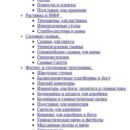
Помосты и плинты
Подставки для хранения
Растяжка и МФР
Тренажеры для растяжки
Инверсионные столы
Стрейч-системы и рамы
Силовые скамьи
Скамьи для пресса
Универсальные скамьи
Олимпийские скамьи для жима
Гиперэкстензии
Скамьи Скотта
Фитнес и групповые программы
Шведские стенки
Балансировочные платформы и босу
Прочий инвентарь
Инвентарь для йоги, пилатеса и гимнастики
Бодипампы и штанги для аэробики
Бодибары и гимнастические палки
Подставки для инвентаря
Гантели для аэробики
Коврики для аэробики и йоги
Гимнастические мячи и фитболы
Массажные роллы и мячи