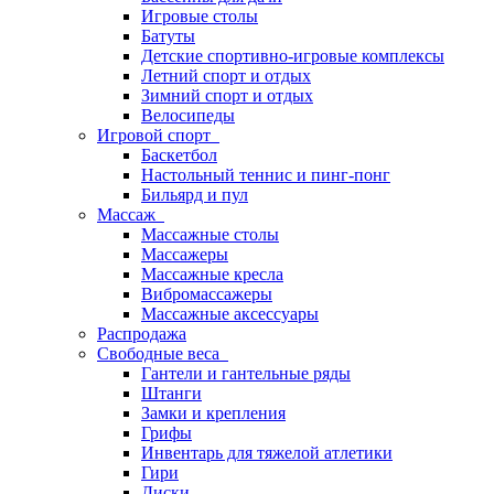
Игровые столы
Батуты
Детские спортивно-игровые комплексы
Летний спорт и отдых
Зимний спорт и отдых
Велосипеды
Игровой спорт
Баскетбол
Настольный теннис и пинг-понг
Бильярд и пул
Массаж
Массажные столы
Массажеры
Массажные кресла
Вибромассажеры
Массажные аксессуары
Распродажа
Свободные веса
Гантели и гантельные ряды
Штанги
Замки и крепления
Грифы
Инвентарь для тяжелой атлетики
Гири
Диски