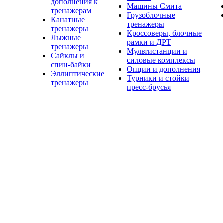
дополнения к
Машины Смита
тренажерам
Грузоблочные
Канатные
тренажеры
тренажеры
Кроссоверы, блочные
Лыжные
рамки и ДРТ
тренажеры
Мультистанции и
Сайклы и
силовые комплексы
спин-байки
Опции и дополнения
Эллиптические
Турники и стойки
тренажеры
пресс-брусья