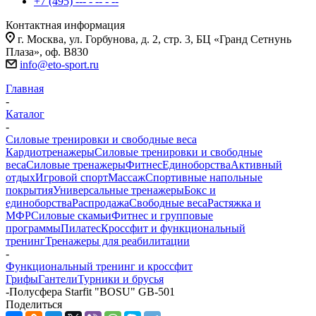
+7 (495) --- - -- - --
Контактная информация
г. Москва, ул. Горбунова, д. 2, стр. 3, БЦ «Гранд Сетнунь
Плаза», оф. В830
info@eto-sport.ru
Главная
-
Каталог
-
Силовые тренировки и свободные веса
Кардиотренажеры
Силовые тренировки и свободные
веса
Силовые тренажеры
Фитнес
Единоборства
Активный
отдых
Игровой спорт
Массаж
Спортивные напольные
покрытия
Универсальные тренажеры
Бокс и
единоборства
Распродажа
Свободные веса
Растяжка и
МФР
Силовые скамьи
Фитнес и групповые
программы
Пилатес
Кроссфит и функциональный
тренинг
Тренажеры для реабилитации
-
Функциональный тренинг и кроссфит
Грифы
Гантели
Турники и брусья
-
Полусфера Starfit "BOSU" GB-501
Поделиться