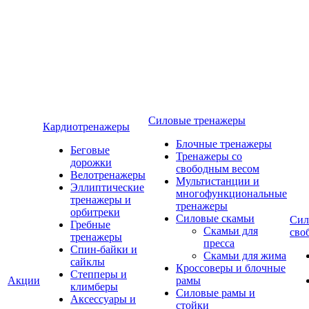
Силовые тренажеры
Кардиотренажеры
Блочные тренажеры
Беговые
Тренажеры со
дорожки
свободным весом
Велотренажеры
Мультистанции и
Эллиптические
многофункциональные
тренажеры и
тренажеры
орбитреки
Силовые скамьи
Сил
Гребные
Скамьи для
сво
тренажеры
пресса
Спин-байки и
Скамьи для жима
сайклы
Кроссоверы и блочные
Степперы и
Акции
рамы
климберы
Силовые рамы и
Аксессуары и
стойки