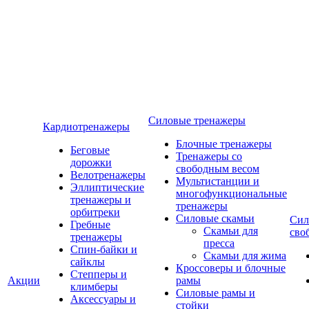
Силовые тренажеры
Кардиотренажеры
Блочные тренажеры
Беговые
Тренажеры со
дорожки
свободным весом
Велотренажеры
Мультистанции и
Эллиптические
многофункциональные
тренажеры и
тренажеры
орбитреки
Силовые скамьи
Сил
Гребные
Скамьи для
сво
тренажеры
пресса
Спин-байки и
Скамьи для жима
сайклы
Кроссоверы и блочные
Степперы и
Акции
рамы
климберы
Силовые рамы и
Аксессуары и
стойки