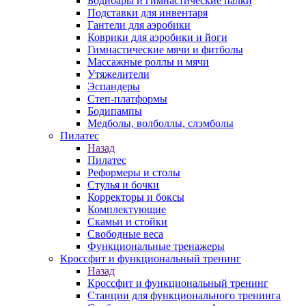
Бодибары и гимнастические палки
Подставки для инвентаря
Гантели для аэробики
Коврики для аэробики и йоги
Гимнастические мячи и фитболы
Массажные роллы и мячи
Утяжелители
Эспандеры
Степ-платформы
Бодипампы
Медболы, волболлы, слэмболы
Пилатес
Назад
Пилатес
Реформеры и столы
Стулья и бочки
Корректоры и боксы
Комплектующие
Скамьи и стойки
Свободные веса
Функциональные тренажеры
Кроссфит и функциональный тренинг
Назад
Кроссфит и функциональный тренинг
Станции для функционального тренинга