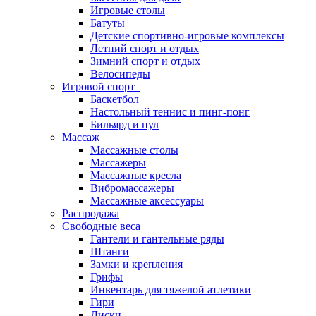
Игровые столы
Батуты
Детские спортивно-игровые комплексы
Летний спорт и отдых
Зимний спорт и отдых
Велосипеды
Игровой спорт
Баскетбол
Настольный теннис и пинг-понг
Бильярд и пул
Массаж
Массажные столы
Массажеры
Массажные кресла
Вибромассажеры
Массажные аксессуары
Распродажа
Свободные веса
Гантели и гантельные ряды
Штанги
Замки и крепления
Грифы
Инвентарь для тяжелой атлетики
Гири
Диски