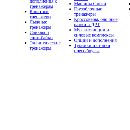
дополнения к
Машины Смита
тренажерам
Грузоблочные
Канатные
тренажеры
тренажеры
Кроссоверы, блочные
Лыжные
рамки и ДРТ
тренажеры
Мультистанции и
Сайклы и
силовые комплексы
спин-байки
Опции и дополнения
Эллиптические
Турники и стойки
тренажеры
пресс-брусья