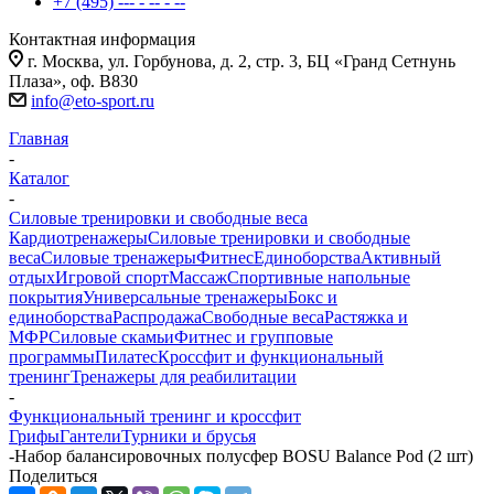
+7 (495) --- - -- - --
Контактная информация
г. Москва, ул. Горбунова, д. 2, стр. 3, БЦ «Гранд Сетнунь
Плаза», оф. В830
info@eto-sport.ru
Главная
-
Каталог
-
Силовые тренировки и свободные веса
Кардиотренажеры
Силовые тренировки и свободные
веса
Силовые тренажеры
Фитнес
Единоборства
Активный
отдых
Игровой спорт
Массаж
Спортивные напольные
покрытия
Универсальные тренажеры
Бокс и
единоборства
Распродажа
Свободные веса
Растяжка и
МФР
Силовые скамьи
Фитнес и групповые
программы
Пилатес
Кроссфит и функциональный
тренинг
Тренажеры для реабилитации
-
Функциональный тренинг и кроссфит
Грифы
Гантели
Турники и брусья
-
Набор балансировочных полусфер BOSU Balance Pod (2 шт)
Поделиться