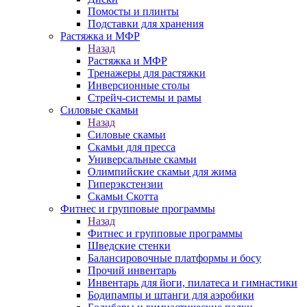
Помосты и плинты
Подставки для хранения
Растяжка и МФР
Назад
Растяжка и МФР
Тренажеры для растяжки
Инверсионные столы
Стрейч-системы и рамы
Силовые скамьи
Назад
Силовые скамьи
Скамьи для пресса
Универсальные скамьи
Олимпийские скамьи для жима
Гиперэкстензии
Скамьи Скотта
Фитнес и групповые программы
Назад
Фитнес и групповые программы
Шведские стенки
Балансировочные платформы и босу
Прочий инвентарь
Инвентарь для йоги, пилатеса и гимнастики
Бодипампы и штанги для аэробики