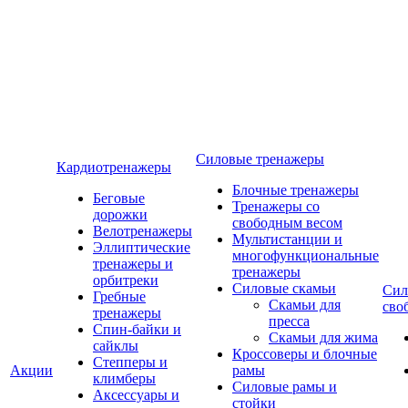
Силовые тренажеры
Кардиотренажеры
Блочные тренажеры
Беговые
Тренажеры со
дорожки
свободным весом
Велотренажеры
Мультистанции и
Эллиптические
многофункциональные
тренажеры и
тренажеры
орбитреки
Силовые скамьи
Сил
Гребные
Скамьи для
сво
тренажеры
пресса
Спин-байки и
Скамьи для жима
сайклы
Кроссоверы и блочные
Степперы и
Акции
рамы
климберы
Силовые рамы и
Аксессуары и
стойки