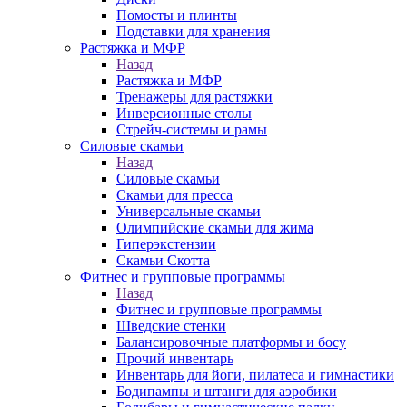
Помосты и плинты
Подставки для хранения
Растяжка и МФР
Назад
Растяжка и МФР
Тренажеры для растяжки
Инверсионные столы
Стрейч-системы и рамы
Силовые скамьи
Назад
Силовые скамьи
Скамьи для пресса
Универсальные скамьи
Олимпийские скамьи для жима
Гиперэкстензии
Скамьи Скотта
Фитнес и групповые программы
Назад
Фитнес и групповые программы
Шведские стенки
Балансировочные платформы и босу
Прочий инвентарь
Инвентарь для йоги, пилатеса и гимнастики
Бодипампы и штанги для аэробики