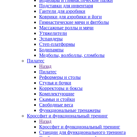
Бодибары и гимнастические палки
Подставки для инвентаря
Гантели для аэробики
Коврики для аэробики и йоги
Гимнастические мячи и фитболы
Массажные роллы и мячи
Утяжелители
Эспандеры
Степ-платформы
Бодипампы
Медболы, волболлы, слэмболы
Пилатес
Назад
Пилатес
Реформеры и столы
Стулья и бочки
Корректоры и боксы
Комплектующие
Скамьи и стойки
Свободные веса
Функциональные тренажеры
Кроссфит и функциональный тренинг
Назад
Кроссфит и функциональный тренинг
Станции для функционального тренинга