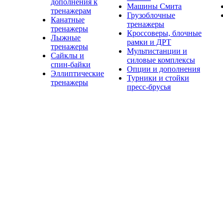
дополнения к
Машины Смита
тренажерам
Грузоблочные
Канатные
тренажеры
тренажеры
Кроссоверы, блочные
Лыжные
рамки и ДРТ
тренажеры
Мультистанции и
Сайклы и
силовые комплексы
спин-байки
Опции и дополнения
Эллиптические
Турники и стойки
тренажеры
пресс-брусья