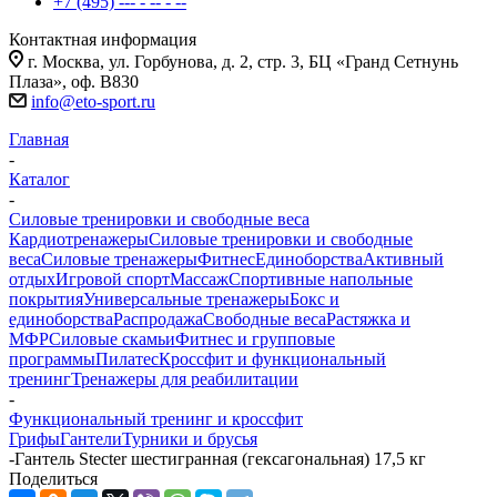
+7 (495) --- - -- - --
Контактная информация
г. Москва, ул. Горбунова, д. 2, стр. 3, БЦ «Гранд Сетнунь
Плаза», оф. В830
info@eto-sport.ru
Главная
-
Каталог
-
Силовые тренировки и свободные веса
Кардиотренажеры
Силовые тренировки и свободные
веса
Силовые тренажеры
Фитнес
Единоборства
Активный
отдых
Игровой спорт
Массаж
Спортивные напольные
покрытия
Универсальные тренажеры
Бокс и
единоборства
Распродажа
Свободные веса
Растяжка и
МФР
Силовые скамьи
Фитнес и групповые
программы
Пилатес
Кроссфит и функциональный
тренинг
Тренажеры для реабилитации
-
Функциональный тренинг и кроссфит
Грифы
Гантели
Турники и брусья
-
Гантель Stecter шестигранная (гексагональная) 17,5 кг
Поделиться