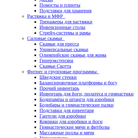
Помосты и плинты
Подставки для хранения
Растяжка и МФР
Тренажеры для растяжки
Инверсионные столы
Стрейч-системы и рамы
Силовые скамьи
Скамьи для пресса
Универсальные скамьи
Олимпийские скамьи для жима
Гиперэкстензии
Скамьи Скотта
Фитнес и групповые программы
Шведские стенки
Балансировочные платформы и босу
Прочий инвентарь
Инвентарь для йоги, пилатеса и гимнастики
Бодипампы и штанги для аэробики
Бодибары и гимнастические палки
Подставки для инвентаря
Гантели для аэробики
Коврики для аэробики и йоги
Гимнастические мячи и фитболы
Массажные роллы и мячи