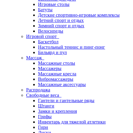
Игровые столы
Батуты
Детские спортивно-игровые комплексы
Летний спорт и отдых
Зимний спорт и отдых
Велосипеды
Игровой спорт
Баскетбол
Настольный теннис и пинг-понг
Бильярд и пул
Массаж
Массажные столы
Массажеры
Массажные кресла
Вибромассажеры
Массажные аксессуары
Распродажа
Свободные веса
Гантели и гантельные ряды
Штанги
Замки и крепления
Грифы
Инвентарь для тяжелой атлетики
Гири
Диски