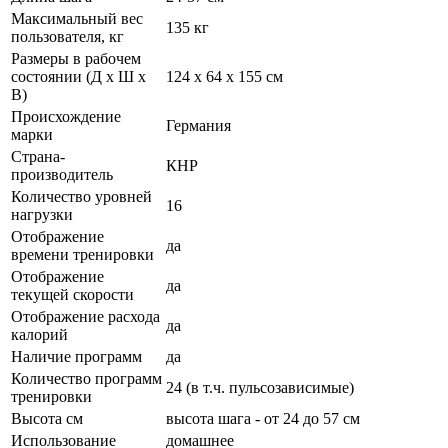
Максимальный вес
135 кг
пользователя, кг
Размеры в рабочем
состоянии (Д х Ш х
124 х 64 х 155 см
В)
Происхождение
Германия
марки
Страна-
КНР
производитель
Количество уровней
16
нагрузки
Отображение
да
времени тренировки
Отображение
да
текущей скорости
Отображение расхода
да
калорий
Наличие программ
да
Количество программ
24 (в т.ч. пульсозависимые)
тренировки
Высота см
высота шага - от 24 до 57 см
Использование
домашнее