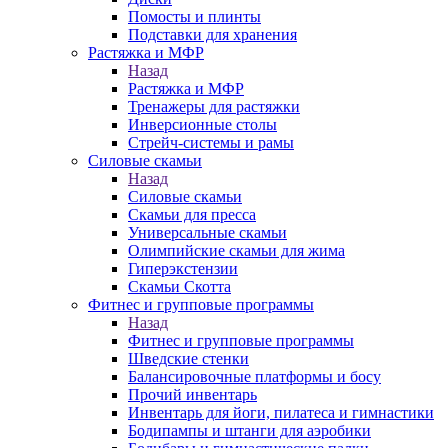
Помосты и плинты
Подставки для хранения
Растяжка и МФР
Назад
Растяжка и МФР
Тренажеры для растяжки
Инверсионные столы
Стрейч-системы и рамы
Силовые скамьи
Назад
Силовые скамьи
Скамьи для пресса
Универсальные скамьи
Олимпийские скамьи для жима
Гиперэкстензии
Скамьи Скотта
Фитнес и групповые программы
Назад
Фитнес и групповые программы
Шведские стенки
Балансировочные платформы и босу
Прочий инвентарь
Инвентарь для йоги, пилатеса и гимнастики
Бодипампы и штанги для аэробики