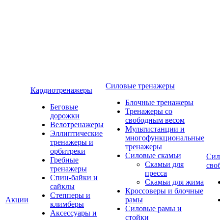
Силовые тренажеры
Кардиотренажеры
Блочные тренажеры
Беговые
Тренажеры со
дорожки
свободным весом
Велотренажеры
Мультистанции и
Эллиптические
многофункциональные
тренажеры и
тренажеры
орбитреки
Силовые скамьи
Сил
Гребные
Скамьи для
сво
тренажеры
пресса
Спин-байки и
Скамьи для жима
сайклы
Кроссоверы и блочные
Степперы и
Акции
рамы
климберы
Силовые рамы и
Аксессуары и
стойки