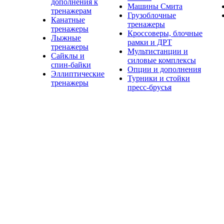
дополнения к
Машины Смита
тренажерам
Грузоблочные
Канатные
тренажеры
тренажеры
Кроссоверы, блочные
Лыжные
рамки и ДРТ
тренажеры
Мультистанции и
Сайклы и
силовые комплексы
спин-байки
Опции и дополнения
Эллиптические
Турники и стойки
тренажеры
пресс-брусья