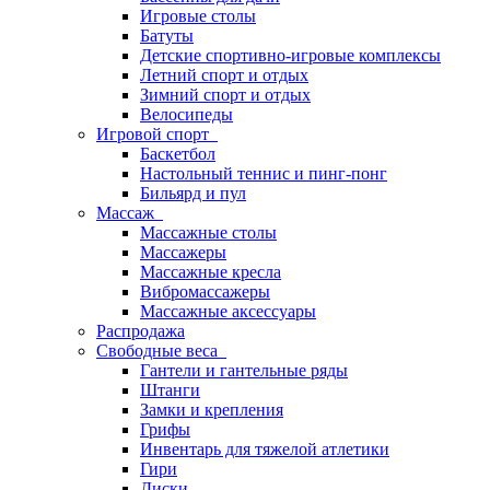
Игровые столы
Батуты
Детские спортивно-игровые комплексы
Летний спорт и отдых
Зимний спорт и отдых
Велосипеды
Игровой спорт
Баскетбол
Настольный теннис и пинг-понг
Бильярд и пул
Массаж
Массажные столы
Массажеры
Массажные кресла
Вибромассажеры
Массажные аксессуары
Распродажа
Свободные веса
Гантели и гантельные ряды
Штанги
Замки и крепления
Грифы
Инвентарь для тяжелой атлетики
Гири
Диски