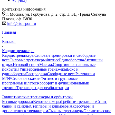
+7 (495) --- - -- - --
Контактная информация
г. Москва, ул. Горбунова, д. 2, стр. 3, БЦ «Гранд Сетнунь
Плаза», оф. В830
info@eto-sport.ru
Главная
-
Каталог
-
Кардиотренажеры
Кардиотренажеры
Силовые тренировки и свободные
веса
Силовые тренажеры
Фитнес
Единоборства
Активный
отдых
Игровой спорт
Массаж
Спортивные напольные
покрытия
Универсальные тренажеры
Бокс и
единоборства
Распродажа
Свободные веса
Растяжка и
МФР
Силовые скамьи
Фитнес и групповые
программы
Пилатес
Кроссфит и функциональный
тренинг
Тренажеры для реабилитации
-
Эллиптические тренажеры и орбитреки
Беговые дорожки
Велотренажеры
Гребные тренажеры
Спин-
байки и сайклы
Степперы и климберы
Аксессуары и
дополнения к тренажерам
Лыжные тренажеры
Эллиптические