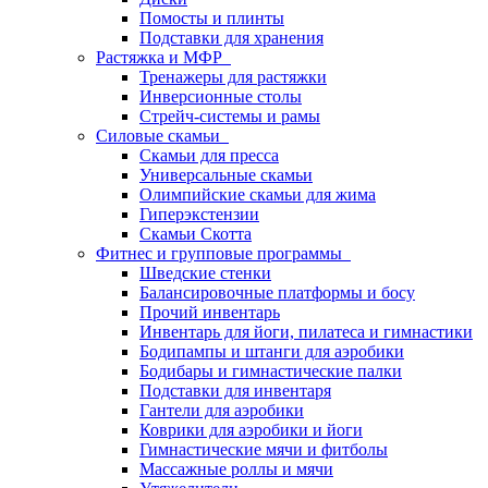
Помосты и плинты
Подставки для хранения
Растяжка и МФР
Тренажеры для растяжки
Инверсионные столы
Стрейч-системы и рамы
Силовые скамьи
Скамьи для пресса
Универсальные скамьи
Олимпийские скамьи для жима
Гиперэкстензии
Скамьи Скотта
Фитнес и групповые программы
Шведские стенки
Балансировочные платформы и босу
Прочий инвентарь
Инвентарь для йоги, пилатеса и гимнастики
Бодипампы и штанги для аэробики
Бодибары и гимнастические палки
Подставки для инвентаря
Гантели для аэробики
Коврики для аэробики и йоги
Гимнастические мячи и фитболы
Массажные роллы и мячи