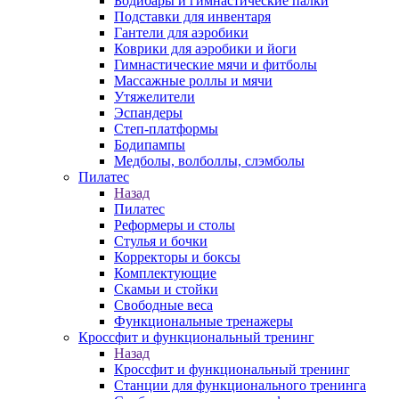
Бодибары и гимнастические палки
Подставки для инвентаря
Гантели для аэробики
Коврики для аэробики и йоги
Гимнастические мячи и фитболы
Массажные роллы и мячи
Утяжелители
Эспандеры
Степ-платформы
Бодипампы
Медболы, волболлы, слэмболы
Пилатес
Назад
Пилатес
Реформеры и столы
Стулья и бочки
Корректоры и боксы
Комплектующие
Скамьи и стойки
Свободные веса
Функциональные тренажеры
Кроссфит и функциональный тренинг
Назад
Кроссфит и функциональный тренинг
Станции для функционального тренинга