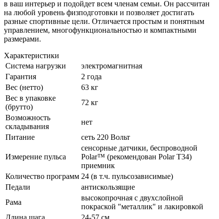
в ваш интерьер и подойдет всем членам семьи. Он рассчитан
на любой уровень физподготовки и позволяет достигать
разные спортивные цели. Отличается простым и понятным
управлением, многофункциональностью и компактными
размерами.
Характеристики
Система нагрузки
электромагнитная
Гарантия
2 года
Вес (нетто)
63 кг
Вес в упаковке
72 кг
(брутто)
Возможность
нет
складывания
Питание
сеть 220 Вольт
сенсорные датчики, беспроводной
Измерение пульса
Polar™ (рекомендован Polar T34)
приемник
Количество программ
24 (в т.ч. пульсозависимые)
Педали
антискользящие
высокопрочная с двухслойной
Рама
покраской "металлик" и лакировкой
Длина шага
24-57 см