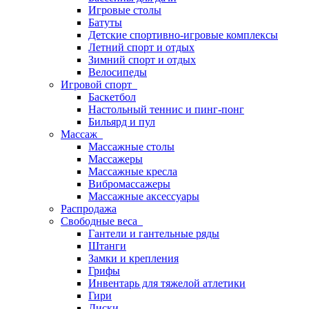
Игровые столы
Батуты
Детские спортивно-игровые комплексы
Летний спорт и отдых
Зимний спорт и отдых
Велосипеды
Игровой спорт
Баскетбол
Настольный теннис и пинг-понг
Бильярд и пул
Массаж
Массажные столы
Массажеры
Массажные кресла
Вибромассажеры
Массажные аксессуары
Распродажа
Свободные веса
Гантели и гантельные ряды
Штанги
Замки и крепления
Грифы
Инвентарь для тяжелой атлетики
Гири
Диски