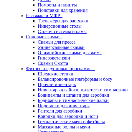
Помосты и плинты
Подставки для хранения
Растяжка и МФР
Тренажеры для растяжки
Инверсионные столы
Стрейч-системы и рамы
Силовые скамьи
Скамьи для пресса
Универсальные скамьи
Олимпийские скамьи для жима
Гиперэкстензии
Скамьи Скотта
Фитнес и групповые программы
Шведские стенки
Балансировочные платформы и босу
Прочий инвентарь
Инвентарь для йоги, пилатеса и гимнастики
Бодипампы и штанги для аэробики
Бодибары и гимнастические палки
Подставки для инвентаря
Гантели для аэробики
Коврики для аэробики и йоги
Гимнастические мячи и фитболы
Массажные роллы и мячи