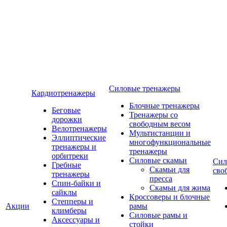
Силовые тренажеры
Кардиотренажеры
Блочные тренажеры
Беговые
Тренажеры со
дорожки
свободным весом
Велотренажеры
Мультистанции и
Эллиптические
многофункциональные
тренажеры и
тренажеры
орбитреки
Силовые скамьи
Сил
Гребные
Скамьи для
сво
тренажеры
пресса
Спин-байки и
Скамьи для жима
сайклы
Кроссоверы и блочные
Степперы и
Акции
рамы
климберы
Силовые рамы и
Аксессуары и
стойки