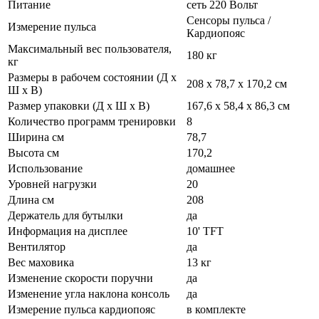
Питание
сеть 220 Вольт
Сенсоры пульса /
Измерение пульса
Кардиопояс
Максимальный вес пользователя,
180 кг
кг
Размеры в рабочем состоянии (Д х
208 х 78,7 х 170,2 см
Ш х В)
Размер упаковки (Д х Ш х В)
167,6 х 58,4 х 86,3 см
Количество программ тренировки
8
Ширина см
78,7
Высота см
170,2
Использование
домашнее
Уровней нагрузки
20
Длина см
208
Держатель для бутылки
да
Информация на дисплее
10' TFT
Вентилятор
да
Вес маховика
13 кг
Изменение скорости поручни
да
Изменение угла наклона консоль
да
Измерение пульса кардиопояс
в комплекте