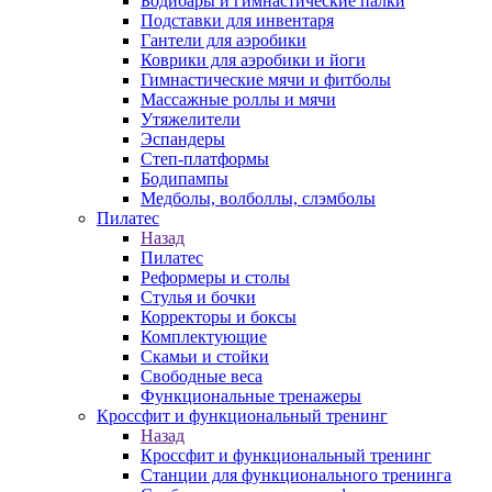
Бодибары и гимнастические палки
Подставки для инвентаря
Гантели для аэробики
Коврики для аэробики и йоги
Гимнастические мячи и фитболы
Массажные роллы и мячи
Утяжелители
Эспандеры
Степ-платформы
Бодипампы
Медболы, волболлы, слэмболы
Пилатес
Назад
Пилатес
Реформеры и столы
Стулья и бочки
Корректоры и боксы
Комплектующие
Скамьи и стойки
Свободные веса
Функциональные тренажеры
Кроссфит и функциональный тренинг
Назад
Кроссфит и функциональный тренинг
Станции для функционального тренинга