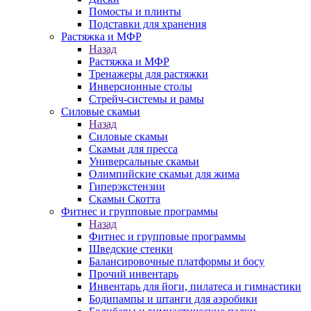
Помосты и плинты
Подставки для хранения
Растяжка и МФР
Назад
Растяжка и МФР
Тренажеры для растяжки
Инверсионные столы
Стрейч-системы и рамы
Силовые скамьи
Назад
Силовые скамьи
Скамьи для пресса
Универсальные скамьи
Олимпийские скамьи для жима
Гиперэкстензии
Скамьи Скотта
Фитнес и групповые программы
Назад
Фитнес и групповые программы
Шведские стенки
Балансировочные платформы и босу
Прочий инвентарь
Инвентарь для йоги, пилатеса и гимнастики
Бодипампы и штанги для аэробики