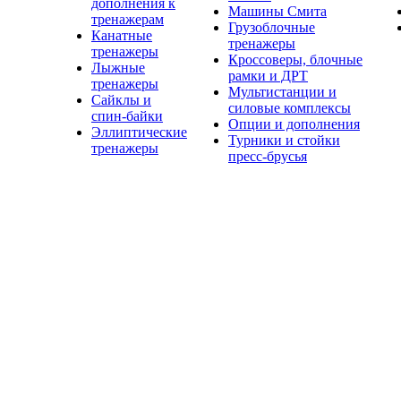
дополнения к
Машины Смита
тренажерам
Грузоблочные
Канатные
тренажеры
тренажеры
Кроссоверы, блочные
Лыжные
рамки и ДРТ
тренажеры
Мультистанции и
Сайклы и
силовые комплексы
спин-байки
Опции и дополнения
Эллиптические
Турники и стойки
тренажеры
пресс-брусья