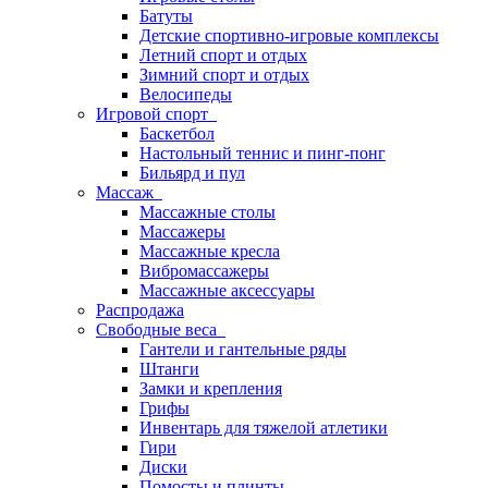
Батуты
Детские спортивно-игровые комплексы
Летний спорт и отдых
Зимний спорт и отдых
Велосипеды
Игровой спорт
Баскетбол
Настольный теннис и пинг-понг
Бильярд и пул
Массаж
Массажные столы
Массажеры
Массажные кресла
Вибромассажеры
Массажные аксессуары
Распродажа
Свободные веса
Гантели и гантельные ряды
Штанги
Замки и крепления
Грифы
Инвентарь для тяжелой атлетики
Гири
Диски
Помосты и плинты