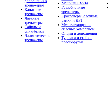
дополнения к
Машины Смита
тренажерам
Грузоблочные
Канатные
тренажеры
тренажеры
Кроссоверы, блочные
Лыжные
рамки и ДРТ
тренажеры
Мультистанции и
Сайклы и
силовые комплексы
спин-байки
Опции и дополнения
Эллиптические
Турники и стойки
тренажеры
пресс-брусья