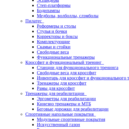
Эспандеры
Степ-платформы
Бодипампы
Медболы, волболлы, слэмболы
Пилатес
Реформеры и столы
Стулья и бочки
Корректоры и боксы
Комплектующие
Скамьи и стойки
Свободные веса
Функциональные тренажеры
Кроссфит и функциональный тренинг
Станции для функционального тренинга
Свободные веса для кроссфит
Инвентарь для кроссфит и функционального 
Тренажеры для кроссфит
Рамы для кроссфит
Тренажеры для реабилитации
Эргометры для реабилитации
Кинезио тренажеры и МТБ
Беговые дорожки для реабилитации
Спортивные напольные покрытия
Модульные спортивные покрытия
Искусственный газон