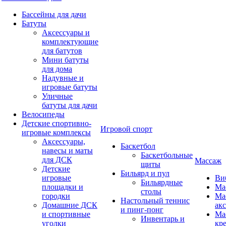
Бассейны для дачи
Батуты
Аксессуары и
комплектующие
для батутов
Мини батуты
для дома
Надувные и
игровые батуты
Уличные
батуты для дачи
Велосипеды
Детские спортивно-
Игровой спорт
игровые комплексы
Аксессуары,
Баскетбол
навесы и маты
Баскетбольные
для ДСК
Массаж
щиты
Детские
Бильярд и пул
игровые
Ви
Бильярдные
площадки и
Ма
столы
городки
Ма
Настольный теннис
Домашние ДСК
ак
и пинг-понг
и спортивные
Ма
Инвентарь и
уголки
кр