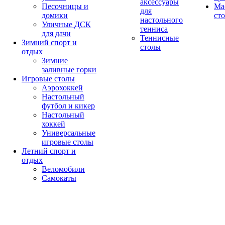
аксессуары
Песочницы и
Ма
для
домики
ст
настольного
Уличные ДСК
тенниса
для дачи
Теннисные
Зимний спорт и
столы
отдых
Зимние
заливные горки
Игровые столы
Аэрохоккей
Настольный
футбол и кикер
Настольный
хоккей
Универсальные
игровые столы
Летний спорт и
отдых
Веломобили
Самокаты