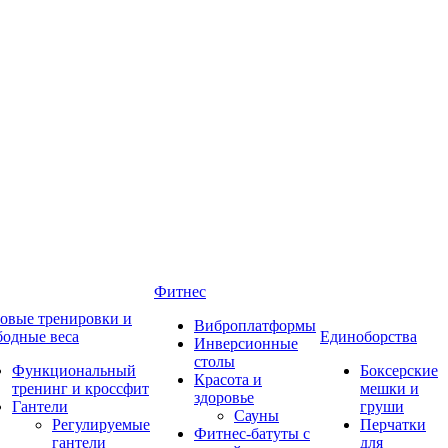
Фитнес
овые тренировки и
Виброплатформы
бодные веса
Единоборства
Инверсионные
столы
Функциональный
Боксерские
Красота и
тренинг и кроссфит
мешки и
здоровье
Гантели
груши
Сауны
Регулируемые
Перчатки
Фитнес-батуты с
гантели
для