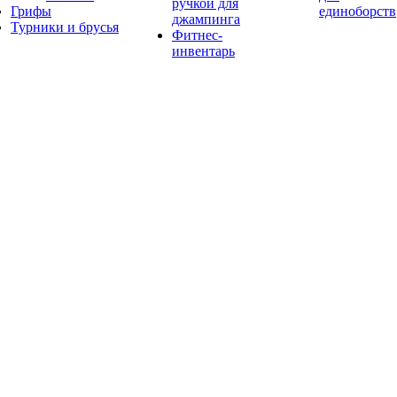
ручкой для
Грифы
единоборств
джампинга
Турники и брусья
Фитнес-
инвентарь