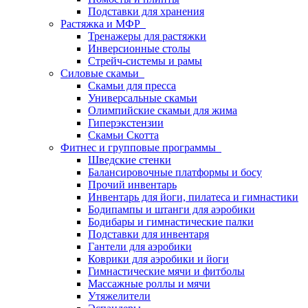
Подставки для хранения
Растяжка и МФР
Тренажеры для растяжки
Инверсионные столы
Стрейч-системы и рамы
Силовые скамьи
Скамьи для пресса
Универсальные скамьи
Олимпийские скамьи для жима
Гиперэкстензии
Скамьи Скотта
Фитнес и групповые программы
Шведские стенки
Балансировочные платформы и босу
Прочий инвентарь
Инвентарь для йоги, пилатеса и гимнастики
Бодипампы и штанги для аэробики
Бодибары и гимнастические палки
Подставки для инвентаря
Гантели для аэробики
Коврики для аэробики и йоги
Гимнастические мячи и фитболы
Массажные роллы и мячи
Утяжелители