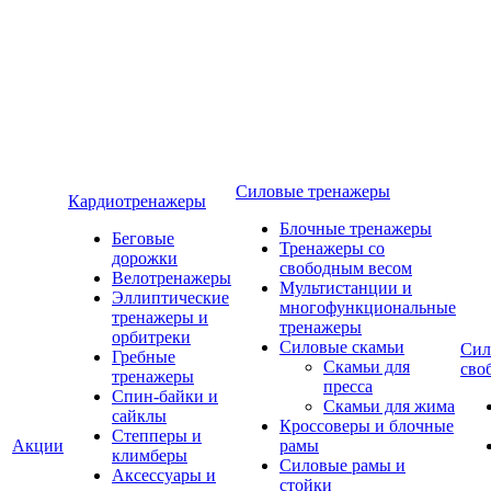
Силовые тренажеры
Кардиотренажеры
Блочные тренажеры
Беговые
Тренажеры со
дорожки
свободным весом
Велотренажеры
Мультистанции и
Эллиптические
многофункциональные
тренажеры и
тренажеры
орбитреки
Силовые скамьи
Сил
Гребные
Скамьи для
сво
тренажеры
пресса
Спин-байки и
Скамьи для жима
сайклы
Кроссоверы и блочные
Степперы и
Акции
рамы
климберы
Силовые рамы и
Аксессуары и
стойки