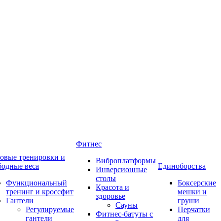
Фитнес
овые тренировки и
Виброплатформы
бодные веса
Единоборства
Инверсионные
столы
Функциональный
Боксерские
Красота и
тренинг и кроссфит
мешки и
здоровье
Гантели
груши
Сауны
Регулируемые
Перчатки
Фитнес-батуты с
гантели
для