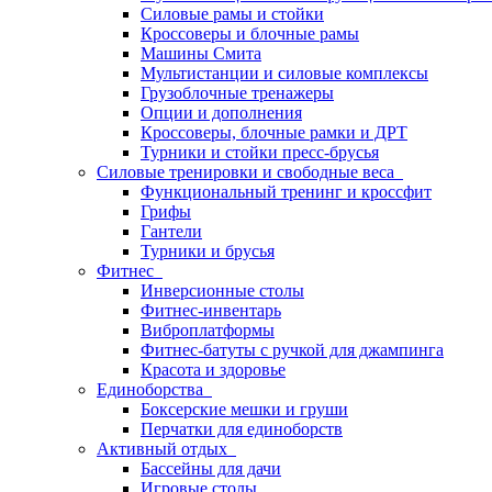
Силовые рамы и стойки
Кроссоверы и блочные рамы
Машины Смита
Мультистанции и силовые комплексы
Грузоблочные тренажеры
Опции и дополнения
Кроссоверы, блочные рамки и ДРТ
Турники и стойки пресс-брусья
Силовые тренировки и свободные веса
Функциональный тренинг и кроссфит
Грифы
Гантели
Турники и брусья
Фитнес
Инверсионные столы
Фитнес-инвентарь
Виброплатформы
Фитнес-батуты с ручкой для джампинга
Красота и здоровье
Единоборства
Боксерские мешки и груши
Перчатки для единоборств
Активный отдых
Бассейны для дачи
Игровые столы