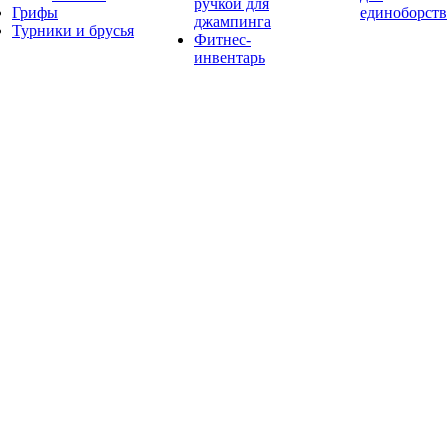
ручкой для
Грифы
единоборств
джампинга
Турники и брусья
Фитнес-
инвентарь