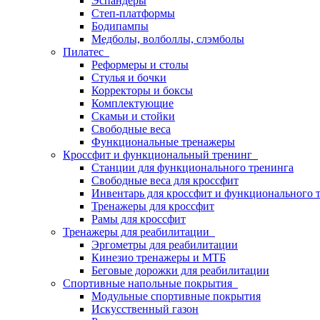
Эспандеры
Степ-платформы
Бодипампы
Медболы, волболлы, слэмболы
Пилатес
Реформеры и столы
Стулья и бочки
Корректоры и боксы
Комплектующие
Скамьи и стойки
Свободные веса
Функциональные тренажеры
Кроссфит и функциональный тренинг
Станции для функционального тренинга
Свободные веса для кроссфит
Инвентарь для кроссфит и функционального 
Тренажеры для кроссфит
Рамы для кроссфит
Тренажеры для реабилитации
Эргометры для реабилитации
Кинезио тренажеры и МТБ
Беговые дорожки для реабилитации
Спортивные напольные покрытия
Модульные спортивные покрытия
Искусственный газон