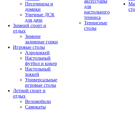
аксессуары
Песочницы и
Ма
для
домики
ст
настольного
Уличные ДСК
тенниса
для дачи
Теннисные
Зимний спорт и
столы
отдых
Зимние
заливные горки
Игровые столы
Аэрохоккей
Настольный
футбол и кикер
Настольный
хоккей
Универсальные
игровые столы
Летний спорт и
отдых
Веломобили
Самокаты