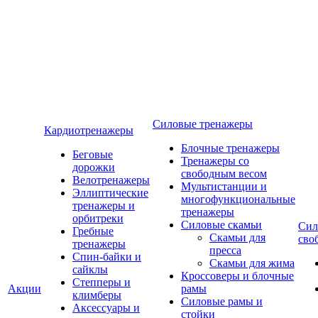
Силовые тренажеры
Кардиотренажеры
Блочные тренажеры
Беговые
Тренажеры со
дорожки
свободным весом
Велотренажеры
Мультистанции и
Эллиптические
многофункциональные
тренажеры и
тренажеры
орбитреки
Силовые скамьи
Сил
Гребные
Скамьи для
сво
тренажеры
пресса
Спин-байки и
Скамьи для жима
сайклы
Кроссоверы и блочные
Степперы и
Акции
рамы
климберы
Силовые рамы и
Аксессуары и
стойки