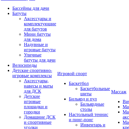
Бассейны для дачи
Батуты
Аксессуары и
комплектующие
для батутов
Мини батуты
для дома
Надувные и
игровые батуты
Уличные
батуты для дачи
Велосипеды
Детские спортивно-
Игровой спорт
игровые комплексы
Аксессуары,
Баскетбол
навесы и маты
Баскетбольные
для ДСК
Массаж
щиты
Детские
Бильярд и пул
игровые
Ви
Бильярдные
площадки и
Ма
столы
городки
Ма
Настольный теннис
Домашние ДСК
ак
и пинг-понг
и спортивные
Ма
Инвентарь и
уголки
кр