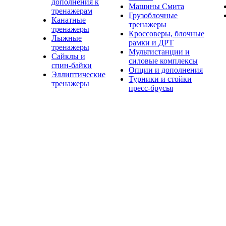
дополнения к
Машины Смита
тренажерам
Грузоблочные
Канатные
тренажеры
тренажеры
Кроссоверы, блочные
Лыжные
рамки и ДРТ
тренажеры
Мультистанции и
Сайклы и
силовые комплексы
спин-байки
Опции и дополнения
Эллиптические
Турники и стойки
тренажеры
пресс-брусья