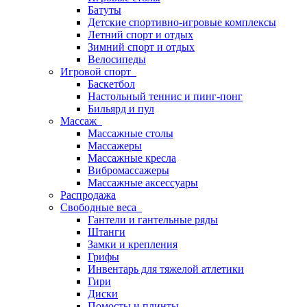
Батуты
Детские спортивно-игровые комплексы
Летний спорт и отдых
Зимний спорт и отдых
Велосипеды
Игровой спорт
Баскетбол
Настольный теннис и пинг-понг
Бильярд и пул
Массаж
Массажные столы
Массажеры
Массажные кресла
Вибромассажеры
Массажные аксессуары
Распродажа
Свободные веса
Гантели и гантельные ряды
Штанги
Замки и крепления
Грифы
Инвентарь для тяжелой атлетики
Гири
Диски
Помосты и плинты