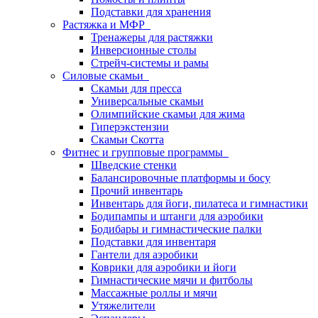
Подставки для хранения
Растяжка и МФР
Тренажеры для растяжки
Инверсионные столы
Стрейч-системы и рамы
Силовые скамьи
Скамьи для пресса
Универсальные скамьи
Олимпийские скамьи для жима
Гиперэкстензии
Скамьи Скотта
Фитнес и групповые программы
Шведские стенки
Балансировочные платформы и босу
Прочий инвентарь
Инвентарь для йоги, пилатеса и гимнастики
Бодипампы и штанги для аэробики
Бодибары и гимнастические палки
Подставки для инвентаря
Гантели для аэробики
Коврики для аэробики и йоги
Гимнастические мячи и фитболы
Массажные роллы и мячи
Утяжелители