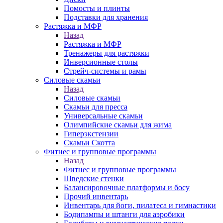
Помосты и плинты
Подставки для хранения
Растяжка и МФР
Назад
Растяжка и МФР
Тренажеры для растяжки
Инверсионные столы
Стрейч-системы и рамы
Силовые скамьи
Назад
Силовые скамьи
Скамьи для пресса
Универсальные скамьи
Олимпийские скамьи для жима
Гиперэкстензии
Скамьи Скотта
Фитнес и групповые программы
Назад
Фитнес и групповые программы
Шведские стенки
Балансировочные платформы и босу
Прочий инвентарь
Инвентарь для йоги, пилатеса и гимнастики
Бодипампы и штанги для аэробики