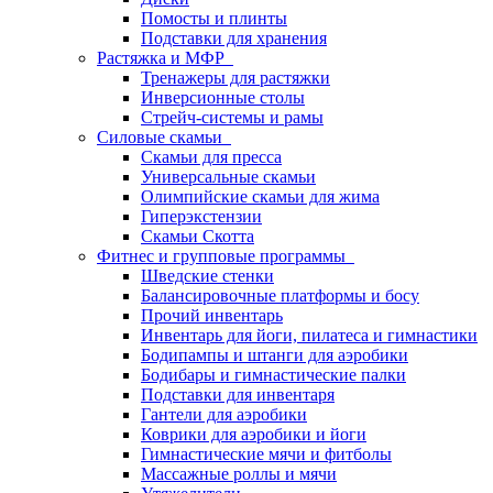
Помосты и плинты
Подставки для хранения
Растяжка и МФР
Тренажеры для растяжки
Инверсионные столы
Стрейч-системы и рамы
Силовые скамьи
Скамьи для пресса
Универсальные скамьи
Олимпийские скамьи для жима
Гиперэкстензии
Скамьи Скотта
Фитнес и групповые программы
Шведские стенки
Балансировочные платформы и босу
Прочий инвентарь
Инвентарь для йоги, пилатеса и гимнастики
Бодипампы и штанги для аэробики
Бодибары и гимнастические палки
Подставки для инвентаря
Гантели для аэробики
Коврики для аэробики и йоги
Гимнастические мячи и фитболы
Массажные роллы и мячи