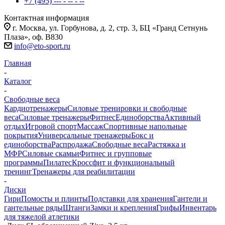
+7 (495) --- - -- - --
Контактная информация
г. Москва, ул. Горбунова, д. 2, стр. 3, БЦ «Гранд Сетнунь
Плаза», оф. В830
info@eto-sport.ru
Главная
-
Каталог
-
Свободные веса
Кардиотренажеры
Силовые тренировки и свободные
веса
Силовые тренажеры
Фитнес
Единоборства
Активный
отдых
Игровой спорт
Массаж
Спортивные напольные
покрытия
Универсальные тренажеры
Бокс и
единоборства
Распродажа
Свободные веса
Растяжка и
МФР
Силовые скамьи
Фитнес и групповые
программы
Пилатес
Кроссфит и функциональный
тренинг
Тренажеры для реабилитации
-
Диски
Гири
Помосты и плинты
Подставки для хранения
Гантели и
гантельные ряды
Штанги
Замки и крепления
Грифы
Инвентарь
для тяжелой атлетики