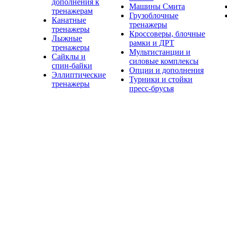
дополнения к
Машины Смита
тренажерам
Грузоблочные
Канатные
тренажеры
тренажеры
Кроссоверы, блочные
Лыжные
рамки и ДРТ
тренажеры
Мультистанции и
Сайклы и
силовые комплексы
спин-байки
Опции и дополнения
Эллиптические
Турники и стойки
тренажеры
пресс-брусья