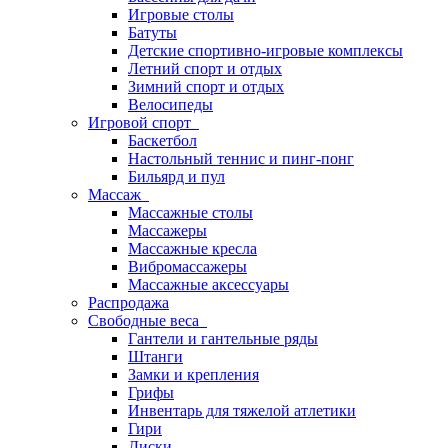
Игровые столы
Батуты
Детские спортивно-игровые комплексы
Летний спорт и отдых
Зимний спорт и отдых
Велосипеды
Игровой спорт
Баскетбол
Настольный теннис и пинг-понг
Бильярд и пул
Массаж
Массажные столы
Массажеры
Массажные кресла
Вибромассажеры
Массажные аксессуары
Распродажа
Свободные веса
Гантели и гантельные ряды
Штанги
Замки и крепления
Грифы
Инвентарь для тяжелой атлетики
Гири
Диски