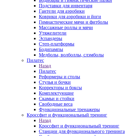
Бодибары и гимнастические палки
Подставки для инвентаря
Гантели для аэробики
Коврики для аэробики и йоги
Гимнастические мячи и фитболы
Массажные роллы и мячи
Утяжелители
Эспандеры
Степ-платформы
Бодипампы
Медболы, волболлы, слэмболы
Пилатес
Назад
Пилатес
Реформеры и столы
Стулья и бочки
Корректоры и боксы
Комплектующие
Скамьи и стойки
Свободные веса
Функциональные тренажеры
Кроссфит и функциональный тренинг
Назад
Кроссфит и функциональный тренинг
Станции для функционального тренинга