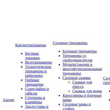
Силовые тренажеры
Кардиотренажеры
Блочные тренажеры
Беговые
Тренажеры со
дорожки
свободным весом
Велотренажеры
Мультистанции и
Эллиптические
многофункциональные
тренажеры и
тренажеры
орбитреки
Силовые скамьи
Сил
Гребные
Скамьи для
сво
тренажеры
пресса
Спин-байки и
Скамьи для жима
сайклы
Кроссоверы и блочные
Степперы и
Акции
рамы
климберы
Силовые рамы и
Аксессуары и
стойки