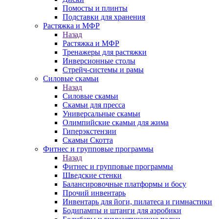
Помосты и плинты
Подставки для хранения
Растяжка и МФР
Назад
Растяжка и МФР
Тренажеры для растяжки
Инверсионные столы
Стрейч-системы и рамы
Силовые скамьи
Назад
Силовые скамьи
Скамьи для пресса
Универсальные скамьи
Олимпийские скамьи для жима
Гиперэкстензии
Скамьи Скотта
Фитнес и групповые программы
Назад
Фитнес и групповые программы
Шведские стенки
Балансировочные платформы и босу
Прочий инвентарь
Инвентарь для йоги, пилатеса и гимнастики
Бодипампы и штанги для аэробики