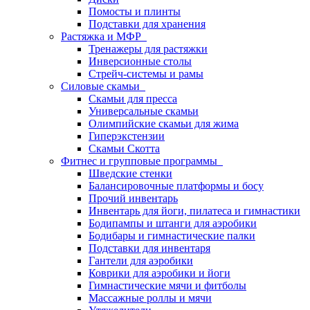
Помосты и плинты
Подставки для хранения
Растяжка и МФР
Тренажеры для растяжки
Инверсионные столы
Стрейч-системы и рамы
Силовые скамьи
Скамьи для пресса
Универсальные скамьи
Олимпийские скамьи для жима
Гиперэкстензии
Скамьи Скотта
Фитнес и групповые программы
Шведские стенки
Балансировочные платформы и босу
Прочий инвентарь
Инвентарь для йоги, пилатеса и гимнастики
Бодипампы и штанги для аэробики
Бодибары и гимнастические палки
Подставки для инвентаря
Гантели для аэробики
Коврики для аэробики и йоги
Гимнастические мячи и фитболы
Массажные роллы и мячи