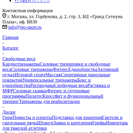
+7 (495) --- - -- - --
Контактная информация
г. Москва, ул. Горбунова, д. 2, стр. 3, БЦ «Гранд Сетнунь
Плаза», оф. В830
info@eto-sport.ru
Главная
-
Каталог
-
Свободные веса
Кардиотренажеры
Силовые тренировки и свободные
веса
Силовые тренажеры
Фитнес
Единоборства
Активный
отдых
Игровой спорт
Массаж
Спортивные напольные
покрытия
Универсальные тренажеры
Бокс и
единоборства
Распродажа
Свободные веса
Растяжка и
МФР
Силовые скамьи
Фитнес и групповые
программы
Пилатес
Кроссфит и функциональный
тренинг
Тренажеры для реабилитации
-
Диски
Гири
Помосты и плинты
Подставки для хранения
Гантели и
гантельные ряды
Штанги
Замки и крепления
Грифы
Инвентарь
для тяжелой атлетики