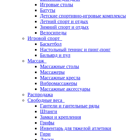
Игровые столы
Батуты
Детские спортивно-игровые комплексы
Летний спорт и отдых
Зимний спорт и отдых
Велосипеды
Игровой спорт
Баскетбол
Настольный теннис и пинг-понг
Бильярд и пул
Массаж
Массажные столы
Массажеры
Массажные кресла
Вибромассажеры
Массажные аксессуары
Распродажа
Свободные веса
Гантели и гантельные ряды
Штанги
Замки и крепления
Грифы
Инвентарь для тяжелой атлетики
Гири
Диски