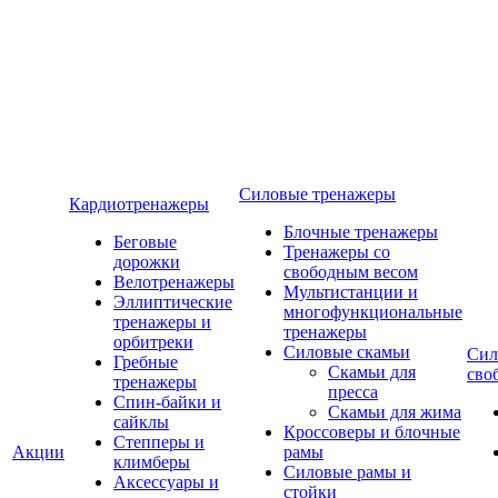
Силовые тренажеры
Кардиотренажеры
Блочные тренажеры
Беговые
Тренажеры со
дорожки
свободным весом
Велотренажеры
Мультистанции и
Эллиптические
многофункциональные
тренажеры и
тренажеры
орбитреки
Силовые скамьи
Сил
Гребные
Скамьи для
сво
тренажеры
пресса
Спин-байки и
Скамьи для жима
сайклы
Кроссоверы и блочные
Степперы и
Акции
рамы
климберы
Силовые рамы и
Аксессуары и
стойки