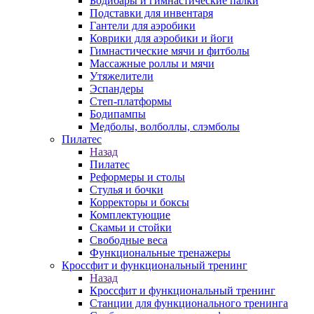
Бодибары и гимнастические палки
Подставки для инвентаря
Гантели для аэробики
Коврики для аэробики и йоги
Гимнастические мячи и фитболы
Массажные роллы и мячи
Утяжелители
Эспандеры
Степ-платформы
Бодипампы
Медболы, волболлы, слэмболы
Пилатес
Назад
Пилатес
Реформеры и столы
Стулья и бочки
Корректоры и боксы
Комплектующие
Скамьи и стойки
Свободные веса
Функциональные тренажеры
Кроссфит и функциональный тренинг
Назад
Кроссфит и функциональный тренинг
Станции для функционального тренинга