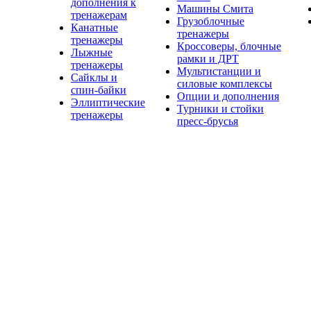
дополнения к
Машины Смита
тренажерам
Грузоблочные
Канатные
тренажеры
тренажеры
Кроссоверы, блочные
Лыжные
рамки и ДРТ
тренажеры
Мультистанции и
Сайклы и
силовые комплексы
спин-байки
Опции и дополнения
Эллиптические
Турники и стойки
тренажеры
пресс-брусья