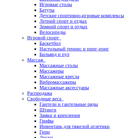
Игровые столы
Батуты
Детские спортивно-игровые комплексы
Летний спорт и отдых
Зимний спорт и отдых
Велосипеды
Игровой спорт
Баскетбол
Настольный теннис и пинг-понг
Бильярд и пул
Массаж
Массажные столы
Массажеры
Массажные кресла
Вибромассажеры
Массажные аксессуары
Распродажа
Свободные веса
Гантели и гантельные ряды
Штанги
Замки и крепления
Грифы
Инвентарь для тяжелой атлетики
Гири
Диски