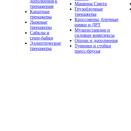
дополнения к
Машины Смита
тренажерам
Грузоблочные
Канатные
тренажеры
тренажеры
Кроссоверы, блочные
Лыжные
рамки и ДРТ
тренажеры
Мультистанции и
Сайклы и
силовые комплексы
спин-байки
Опции и дополнения
Эллиптические
Турники и стойки
тренажеры
пресс-брусья