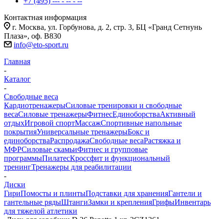
+7 (495) --- - -- - --
Контактная информация
г. Москва, ул. Горбунова, д. 2, стр. 3, БЦ «Гранд Сетнунь
Плаза», оф. В830
info@eto-sport.ru
Главная
-
Каталог
-
Свободные веса
Кардиотренажеры
Силовые тренировки и свободные
веса
Силовые тренажеры
Фитнес
Единоборства
Активный
отдых
Игровой спорт
Массаж
Спортивные напольные
покрытия
Универсальные тренажеры
Бокс и
единоборства
Распродажа
Свободные веса
Растяжка и
МФР
Силовые скамьи
Фитнес и групповые
программы
Пилатес
Кроссфит и функциональный
тренинг
Тренажеры для реабилитации
-
Диски
Гири
Помосты и плинты
Подставки для хранения
Гантели и
гантельные ряды
Штанги
Замки и крепления
Грифы
Инвентарь
для тяжелой атлетики