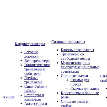
Силовые тренажеры
Кардиотренажеры
Блочные тренажеры
Беговые
Тренажеры со
дорожки
свободным весом
Велотренажеры
Мультистанции и
Эллиптические
многофункциональные
тренажеры и
тренажеры
орбитреки
Силовые скамьи
Сил
Гребные
Скамьи для
сво
тренажеры
пресса
Спин-байки и
Скамьи для жима
сайклы
Кроссоверы и блочные
Степперы и
Акции
рамы
климберы
Силовые рамы и
Аксессуары и
стойки