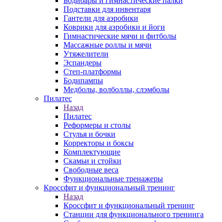
Бодибары и гимнастические палки
Подставки для инвентаря
Гантели для аэробики
Коврики для аэробики и йоги
Гимнастические мячи и фитболы
Массажные роллы и мячи
Утяжелители
Эспандеры
Степ-платформы
Бодипампы
Медболы, волболлы, слэмболы
Пилатес
Назад
Пилатес
Реформеры и столы
Стулья и бочки
Корректоры и боксы
Комплектующие
Скамьи и стойки
Свободные веса
Функциональные тренажеры
Кроссфит и функциональный тренинг
Назад
Кроссфит и функциональный тренинг
Станции для функционального тренинга