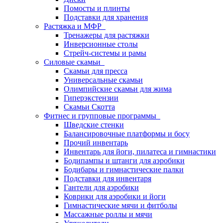
Помосты и плинты
Подставки для хранения
Растяжка и МФР
Тренажеры для растяжки
Инверсионные столы
Стрейч-системы и рамы
Силовые скамьи
Скамьи для пресса
Универсальные скамьи
Олимпийские скамьи для жима
Гиперэкстензии
Скамьи Скотта
Фитнес и групповые программы
Шведские стенки
Балансировочные платформы и босу
Прочий инвентарь
Инвентарь для йоги, пилатеса и гимнастики
Бодипампы и штанги для аэробики
Бодибары и гимнастические палки
Подставки для инвентаря
Гантели для аэробики
Коврики для аэробики и йоги
Гимнастические мячи и фитболы
Массажные роллы и мячи