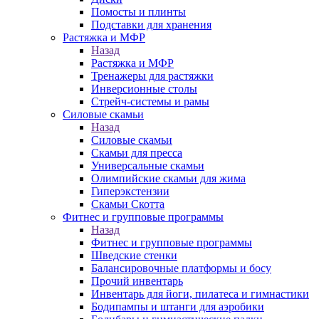
Помосты и плинты
Подставки для хранения
Растяжка и МФР
Назад
Растяжка и МФР
Тренажеры для растяжки
Инверсионные столы
Стрейч-системы и рамы
Силовые скамьи
Назад
Силовые скамьи
Скамьи для пресса
Универсальные скамьи
Олимпийские скамьи для жима
Гиперэкстензии
Скамьи Скотта
Фитнес и групповые программы
Назад
Фитнес и групповые программы
Шведские стенки
Балансировочные платформы и босу
Прочий инвентарь
Инвентарь для йоги, пилатеса и гимнастики
Бодипампы и штанги для аэробики