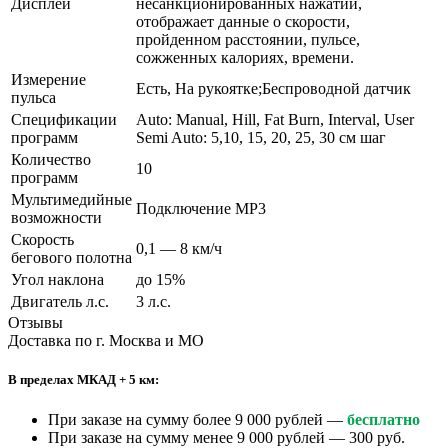
Дисплей
несанкционированных нажатий,
отображает данные о скорости,
пройденном расстоянии, пульсе,
сожженных калориях, времени.
Измерение
Есть, На рукоятке;Беспроводной датчик
пульса
Спецификации
Auto: Manual, Hill, Fat Burn, Interval, User
программ
Semi Auto: 5,10, 15, 20, 25, 30 см шаг
Количество
10
программ
Мультимедийные
Подключение MP3
возможности
Скорость
0,1 — 8 км/ч
бегового полотна
Угол наклона
до 15%
Двигатель л.с.
3 л.с.
Отзывы
Доставка по г. Москва и МО
В пределах МКАД + 5 км:
При заказе на сумму более 9 000 рублей —
бесплатно
При заказе на сумму менее 9 000 рублей — 300 руб.