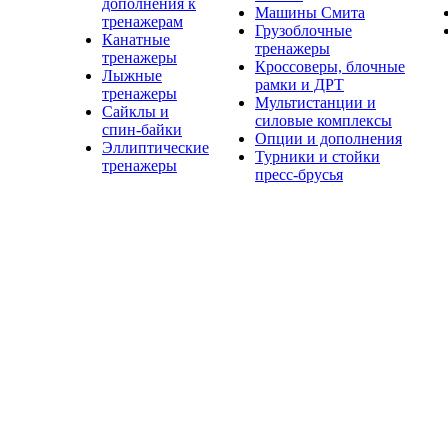
дополнения к
Машины Смита
тренажерам
Грузоблочные
Канатные
тренажеры
тренажеры
Кроссоверы, блочные
Лыжные
рамки и ДРТ
тренажеры
Мультистанции и
Сайклы и
силовые комплексы
спин-байки
Опции и дополнения
Эллиптические
Турники и стойки
тренажеры
пресс-брусья