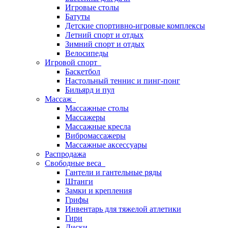
Игровые столы
Батуты
Детские спортивно-игровые комплексы
Летний спорт и отдых
Зимний спорт и отдых
Велосипеды
Игровой спорт
Баскетбол
Настольный теннис и пинг-понг
Бильярд и пул
Массаж
Массажные столы
Массажеры
Массажные кресла
Вибромассажеры
Массажные аксессуары
Распродажа
Свободные веса
Гантели и гантельные ряды
Штанги
Замки и крепления
Грифы
Инвентарь для тяжелой атлетики
Гири
Диски