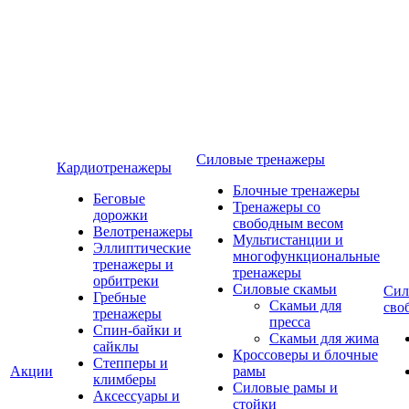
Силовые тренажеры
Кардиотренажеры
Блочные тренажеры
Беговые
Тренажеры со
дорожки
свободным весом
Велотренажеры
Мультистанции и
Эллиптические
многофункциональные
тренажеры и
тренажеры
орбитреки
Силовые скамьи
Сил
Гребные
Скамьи для
сво
тренажеры
пресса
Спин-байки и
Скамьи для жима
сайклы
Кроссоверы и блочные
Степперы и
Акции
рамы
климберы
Силовые рамы и
Аксессуары и
стойки