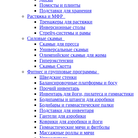
Помосты и плинты
Подставки для хранения
Растяжка и МФР
Тренажеры для растяжки
Инверсионные столы
Стрейч-системы и рамы
Силовые скамьи
Скамьи для пресса
Универсальные скамьи
Олимпийские скамьи для жима
Гиперэкстензии
Скамьи Скотта
Фитнес и групповые программы
Шведские стенки
Балансировочные платформы и босу
Прочий инвентарь
Инвентарь для йоги, пилатеса и гимнастики
Бодипампы и штанги для аэробики
Бодибары и гимнастические палки
Подставки для инвентаря
Гантели для аэробики
Коврики для аэробики и йоги
Гимнастические мячи и фитболы
Массажные роллы и мячи