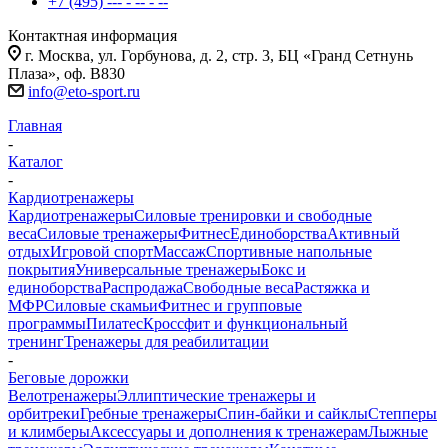
+7 (495) --- - -- - --
Контактная информация
г. Москва, ул. Горбунова, д. 2, стр. 3, БЦ «Гранд Сетнунь
Плаза», оф. В830
info@eto-sport.ru
Главная
-
Каталог
-
Кардиотренажеры
Кардиотренажеры
Силовые тренировки и свободные
веса
Силовые тренажеры
Фитнес
Единоборства
Активный
отдых
Игровой спорт
Массаж
Спортивные напольные
покрытия
Универсальные тренажеры
Бокс и
единоборства
Распродажа
Свободные веса
Растяжка и
МФР
Силовые скамьи
Фитнес и групповые
программы
Пилатес
Кроссфит и функциональный
тренинг
Тренажеры для реабилитации
-
Беговые дорожки
Велотренажеры
Эллиптические тренажеры и
орбитреки
Гребные тренажеры
Спин-байки и сайклы
Степперы
и климберы
Аксессуары и дополнения к тренажерам
Лыжные