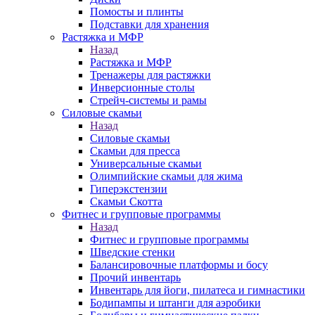
Помосты и плинты
Подставки для хранения
Растяжка и МФР
Назад
Растяжка и МФР
Тренажеры для растяжки
Инверсионные столы
Стрейч-системы и рамы
Силовые скамьи
Назад
Силовые скамьи
Скамьи для пресса
Универсальные скамьи
Олимпийские скамьи для жима
Гиперэкстензии
Скамьи Скотта
Фитнес и групповые программы
Назад
Фитнес и групповые программы
Шведские стенки
Балансировочные платформы и босу
Прочий инвентарь
Инвентарь для йоги, пилатеса и гимнастики
Бодипампы и штанги для аэробики