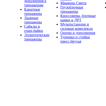
дополнения к
Машины Смита
тренажерам
Грузоблочные
Канатные
тренажеры
тренажеры
Кроссоверы, блочные
Лыжные
рамки и ДРТ
тренажеры
Мультистанции и
Сайклы и
силовые комплексы
спин-байки
Опции и дополнения
Эллиптические
Турники и стойки
тренажеры
пресс-брусья