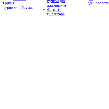
ручкой для
Грифы
единоборств
джампинга
Турники и брусья
Фитнес-
инвентарь