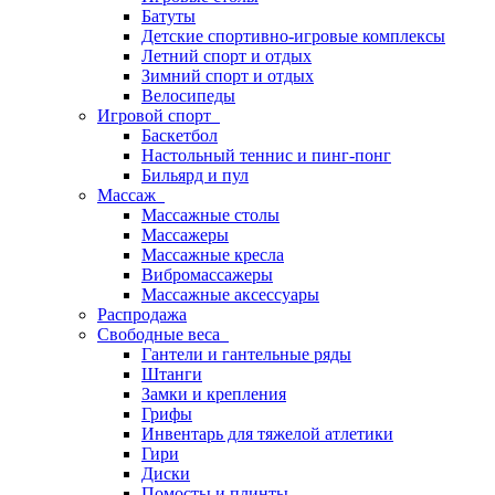
Батуты
Детские спортивно-игровые комплексы
Летний спорт и отдых
Зимний спорт и отдых
Велосипеды
Игровой спорт
Баскетбол
Настольный теннис и пинг-понг
Бильярд и пул
Массаж
Массажные столы
Массажеры
Массажные кресла
Вибромассажеры
Массажные аксессуары
Распродажа
Свободные веса
Гантели и гантельные ряды
Штанги
Замки и крепления
Грифы
Инвентарь для тяжелой атлетики
Гири
Диски
Помосты и плинты