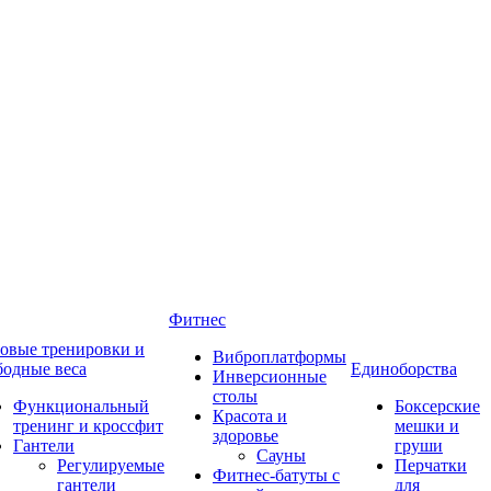
Фитнес
овые тренировки и
Виброплатформы
бодные веса
Единоборства
Инверсионные
столы
Функциональный
Боксерские
Красота и
тренинг и кроссфит
мешки и
здоровье
Гантели
груши
Сауны
Регулируемые
Перчатки
Фитнес-батуты с
гантели
для