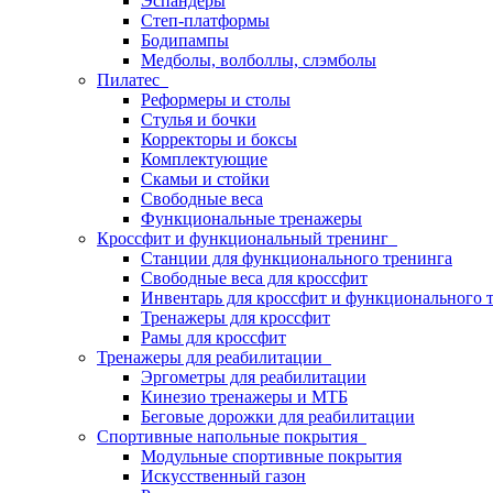
Эспандеры
Степ-платформы
Бодипампы
Медболы, волболлы, слэмболы
Пилатес
Реформеры и столы
Стулья и бочки
Корректоры и боксы
Комплектующие
Скамьи и стойки
Свободные веса
Функциональные тренажеры
Кроссфит и функциональный тренинг
Станции для функционального тренинга
Свободные веса для кроссфит
Инвентарь для кроссфит и функционального 
Тренажеры для кроссфит
Рамы для кроссфит
Тренажеры для реабилитации
Эргометры для реабилитации
Кинезио тренажеры и МТБ
Беговые дорожки для реабилитации
Спортивные напольные покрытия
Модульные спортивные покрытия
Искусственный газон