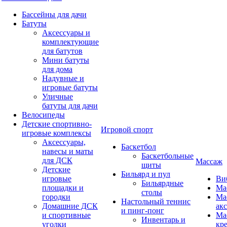
Бассейны для дачи
Батуты
Аксессуары и
комплектующие
для батутов
Мини батуты
для дома
Надувные и
игровые батуты
Уличные
батуты для дачи
Велосипеды
Детские спортивно-
Игровой спорт
игровые комплексы
Аксессуары,
Баскетбол
навесы и маты
Баскетбольные
для ДСК
Массаж
щиты
Детские
Бильярд и пул
игровые
Ви
Бильярдные
площадки и
Ма
столы
городки
Ма
Настольный теннис
Домашние ДСК
ак
и пинг-понг
и спортивные
Ма
Инвентарь и
уголки
кр