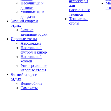
аксессуары
Песочницы и
Ма
для
домики
ст
настольного
Уличные ДСК
тенниса
для дачи
Теннисные
Зимний спорт и
столы
отдых
Зимние
заливные горки
Игровые столы
Аэрохоккей
Настольный
футбол и кикер
Настольный
хоккей
Универсальные
игровые столы
Летний спорт и
отдых
Веломобили
Самокаты