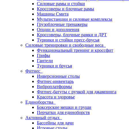
Силовые рамы и стойки
Кроссоверы и блочные рамы
Машины Смита
Мультистанции и силовые комплексы
Грузоблочные тренажеры
Опции и дополнения
Кроссоверы, блочные рамки и ДРТ
Турники и стойки пресс-брусья
Силовые тренировки и свободные веса
Функциональный тренинг и кроссфит
Грифы
Гантели
Турники и брусья
Фитнес
Инверсионные столы
Фитнес-инвентарь
Виброплатформы
Фитнес-батуты с ручкой для джампинга
Красота и здоровье
Единоборства
Боксерские мешки и груши
Перчатки для единоборств
Активный отдых
Бассейны для дачи
Игровые столы