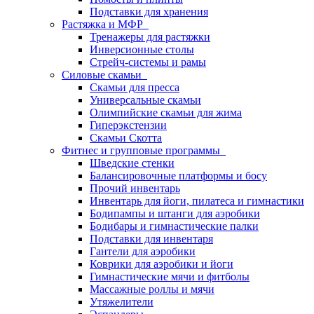
Подставки для хранения
Растяжка и МФР
Тренажеры для растяжки
Инверсионные столы
Стрейч-системы и рамы
Силовые скамьи
Скамьи для пресса
Универсальные скамьи
Олимпийские скамьи для жима
Гиперэкстензии
Скамьи Скотта
Фитнес и групповые программы
Шведские стенки
Балансировочные платформы и босу
Прочий инвентарь
Инвентарь для йоги, пилатеса и гимнастики
Бодипампы и штанги для аэробики
Бодибары и гимнастические палки
Подставки для инвентаря
Гантели для аэробики
Коврики для аэробики и йоги
Гимнастические мячи и фитболы
Массажные роллы и мячи
Утяжелители