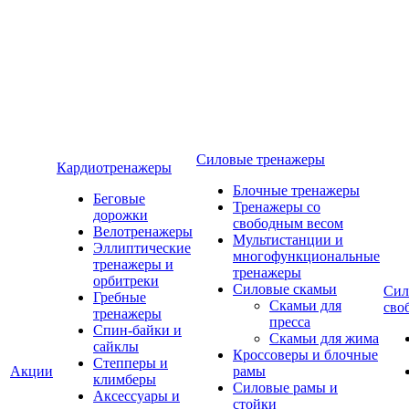
Силовые тренажеры
Кардиотренажеры
Блочные тренажеры
Беговые
Тренажеры со
дорожки
свободным весом
Велотренажеры
Мультистанции и
Эллиптические
многофункциональные
тренажеры и
тренажеры
орбитреки
Силовые скамьи
Сил
Гребные
Скамьи для
сво
тренажеры
пресса
Спин-байки и
Скамьи для жима
сайклы
Кроссоверы и блочные
Степперы и
Акции
рамы
климберы
Силовые рамы и
Аксессуары и
стойки