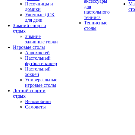
аксессуары
Песочницы и
Ма
для
домики
ст
настольного
Уличные ДСК
тенниса
для дачи
Теннисные
Зимний спорт и
столы
отдых
Зимние
заливные горки
Игровые столы
Аэрохоккей
Настольный
футбол и кикер
Настольный
хоккей
Универсальные
игровые столы
Летний спорт и
отдых
Веломобили
Самокаты