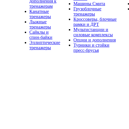
дополнения к
Машины Смита
тренажерам
Грузоблочные
Канатные
тренажеры
тренажеры
Кроссоверы, блочные
Лыжные
рамки и ДРТ
тренажеры
Мультистанции и
Сайклы и
силовые комплексы
спин-байки
Опции и дополнения
Эллиптические
Турники и стойки
тренажеры
пресс-брусья