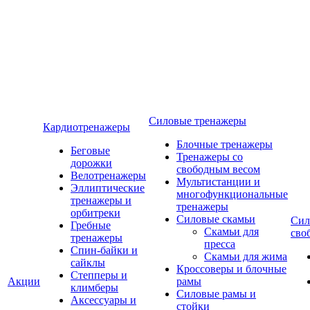
Силовые тренажеры
Кардиотренажеры
Блочные тренажеры
Беговые
Тренажеры со
дорожки
свободным весом
Велотренажеры
Мультистанции и
Эллиптические
многофункциональные
тренажеры и
тренажеры
орбитреки
Силовые скамьи
Сил
Гребные
Скамьи для
сво
тренажеры
пресса
Спин-байки и
Скамьи для жима
сайклы
Кроссоверы и блочные
Степперы и
Акции
рамы
климберы
Силовые рамы и
Аксессуары и
стойки