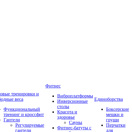
Фитнес
овые тренировки и
Виброплатформы
бодные веса
Единоборства
Инверсионные
столы
Функциональный
Боксерские
Красота и
тренинг и кроссфит
мешки и
здоровье
Гантели
груши
Сауны
Регулируемые
Перчатки
Фитнес-батуты с
гантели
для