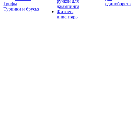
ручкой для
Грифы
единоборств
джампинга
Турники и брусья
Фитнес-
инвентарь