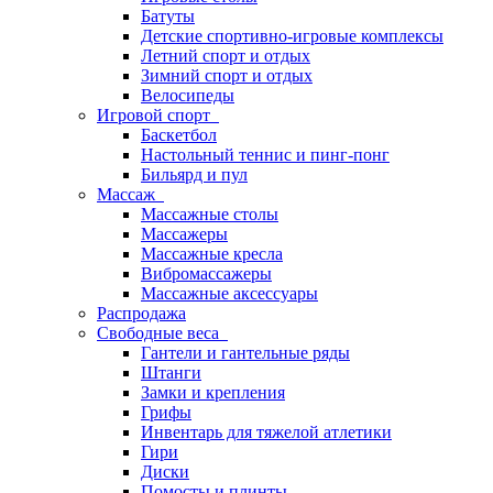
Батуты
Детские спортивно-игровые комплексы
Летний спорт и отдых
Зимний спорт и отдых
Велосипеды
Игровой спорт
Баскетбол
Настольный теннис и пинг-понг
Бильярд и пул
Массаж
Массажные столы
Массажеры
Массажные кресла
Вибромассажеры
Массажные аксессуары
Распродажа
Свободные веса
Гантели и гантельные ряды
Штанги
Замки и крепления
Грифы
Инвентарь для тяжелой атлетики
Гири
Диски
Помосты и плинты