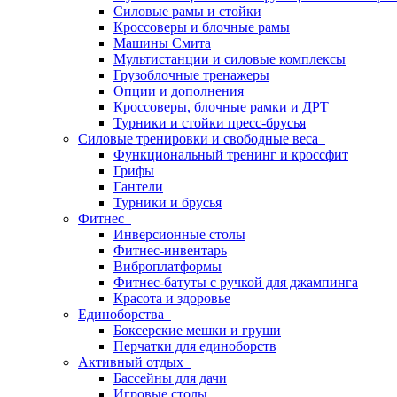
Силовые рамы и стойки
Кроссоверы и блочные рамы
Машины Смита
Мультистанции и силовые комплексы
Грузоблочные тренажеры
Опции и дополнения
Кроссоверы, блочные рамки и ДРТ
Турники и стойки пресс-брусья
Силовые тренировки и свободные веса
Функциональный тренинг и кроссфит
Грифы
Гантели
Турники и брусья
Фитнес
Инверсионные столы
Фитнес-инвентарь
Виброплатформы
Фитнес-батуты с ручкой для джампинга
Красота и здоровье
Единоборства
Боксерские мешки и груши
Перчатки для единоборств
Активный отдых
Бассейны для дачи
Игровые столы