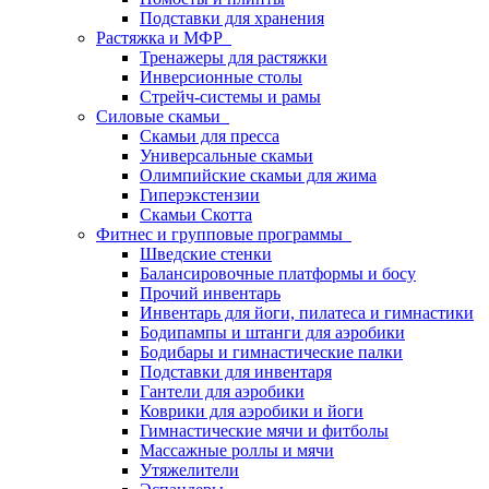
Подставки для хранения
Растяжка и МФР
Тренажеры для растяжки
Инверсионные столы
Стрейч-системы и рамы
Силовые скамьи
Скамьи для пресса
Универсальные скамьи
Олимпийские скамьи для жима
Гиперэкстензии
Скамьи Скотта
Фитнес и групповые программы
Шведские стенки
Балансировочные платформы и босу
Прочий инвентарь
Инвентарь для йоги, пилатеса и гимнастики
Бодипампы и штанги для аэробики
Бодибары и гимнастические палки
Подставки для инвентаря
Гантели для аэробики
Коврики для аэробики и йоги
Гимнастические мячи и фитболы
Массажные роллы и мячи
Утяжелители