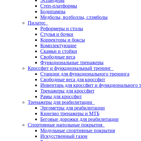
Эспандеры
Степ-платформы
Бодипампы
Медболы, волболлы, слэмболы
Пилатес
Реформеры и столы
Стулья и бочки
Корректоры и боксы
Комплектующие
Скамьи и стойки
Свободные веса
Функциональные тренажеры
Кроссфит и функциональный тренинг
Станции для функционального тренинга
Свободные веса для кроссфит
Инвентарь для кроссфит и функционального 
Тренажеры для кроссфит
Рамы для кроссфит
Тренажеры для реабилитации
Эргометры для реабилитации
Кинезио тренажеры и МТБ
Беговые дорожки для реабилитации
Спортивные напольные покрытия
Модульные спортивные покрытия
Искусственный газон