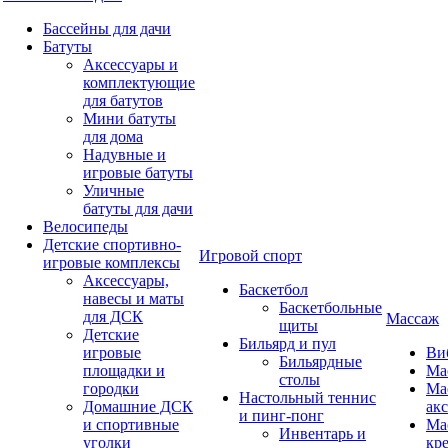
Бассейны для дачи
Батуты
Аксессуары и
комплектующие
для батутов
Мини батуты
для дома
Надувные и
игровые батуты
Уличные
батуты для дачи
Велосипеды
Детские спортивно-
Игровой спорт
игровые комплексы
Аксессуары,
Баскетбол
навесы и маты
Баскетбольные
для ДСК
Массаж
щиты
Детские
Бильярд и пул
игровые
Ви
Бильярдные
площадки и
Ма
столы
городки
Ма
Настольный теннис
Домашние ДСК
ак
и пинг-понг
и спортивные
Ма
Инвентарь и
уголки
кр