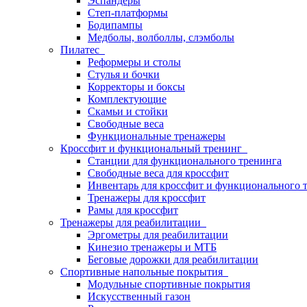
Эспандеры
Степ-платформы
Бодипампы
Медболы, волболлы, слэмболы
Пилатес
Реформеры и столы
Стулья и бочки
Корректоры и боксы
Комплектующие
Скамьи и стойки
Свободные веса
Функциональные тренажеры
Кроссфит и функциональный тренинг
Станции для функционального тренинга
Свободные веса для кроссфит
Инвентарь для кроссфит и функционального 
Тренажеры для кроссфит
Рамы для кроссфит
Тренажеры для реабилитации
Эргометры для реабилитации
Кинезио тренажеры и МТБ
Беговые дорожки для реабилитации
Спортивные напольные покрытия
Модульные спортивные покрытия
Искусственный газон