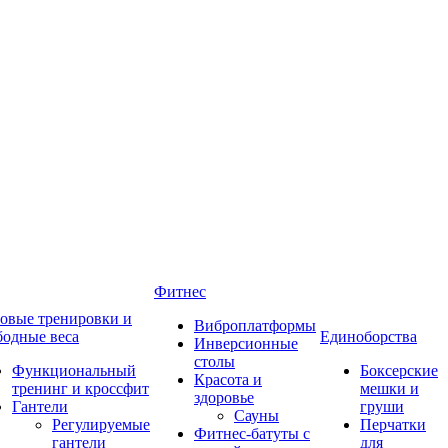
Фитнес
овые тренировки и
Виброплатформы
бодные веса
Единоборства
Инверсионные
столы
Функциональный
Боксерские
Красота и
тренинг и кроссфит
мешки и
здоровье
Гантели
груши
Сауны
Регулируемые
Перчатки
Фитнес-батуты с
гантели
для