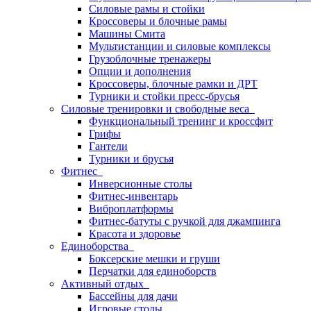
Силовые рамы и стойки
Кроссоверы и блочные рамы
Машины Смита
Мультистанции и силовые комплексы
Грузоблочные тренажеры
Опции и дополнения
Кроссоверы, блочные рамки и ДРТ
Турники и стойки пресс-брусья
Силовые тренировки и свободные веса
Функциональный тренинг и кроссфит
Грифы
Гантели
Турники и брусья
Фитнес
Инверсионные столы
Фитнес-инвентарь
Виброплатформы
Фитнес-батуты с ручкой для джампинга
Красота и здоровье
Единоборства
Боксерские мешки и груши
Перчатки для единоборств
Активный отдых
Бассейны для дачи
Игровые столы