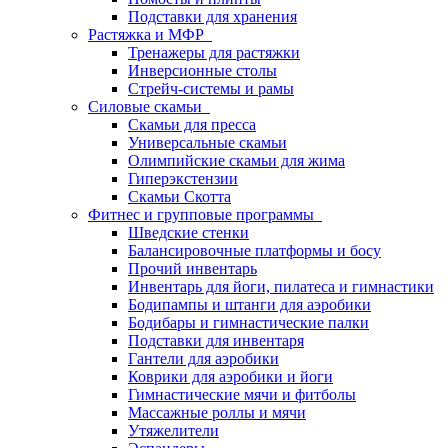
Подставки для хранения
Растяжка и МФР
Тренажеры для растяжки
Инверсионные столы
Стрейч-системы и рамы
Силовые скамьи
Скамьи для пресса
Универсальные скамьи
Олимпийские скамьи для жима
Гиперэкстензии
Скамьи Скотта
Фитнес и групповые программы
Шведские стенки
Балансировочные платформы и босу
Прочий инвентарь
Инвентарь для йоги, пилатеса и гимнастики
Бодипампы и штанги для аэробики
Бодибары и гимнастические палки
Подставки для инвентаря
Гантели для аэробики
Коврики для аэробики и йоги
Гимнастические мячи и фитболы
Массажные роллы и мячи
Утяжелители