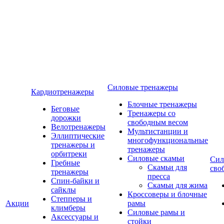
Силовые тренажеры
Кардиотренажеры
Блочные тренажеры
Беговые
Тренажеры со
дорожки
свободным весом
Велотренажеры
Мультистанции и
Эллиптические
многофункциональные
тренажеры и
тренажеры
орбитреки
Силовые скамьи
Сил
Гребные
Скамьи для
сво
тренажеры
пресса
Спин-байки и
Скамьи для жима
сайклы
Кроссоверы и блочные
Степперы и
Акции
рамы
климберы
Силовые рамы и
Аксессуары и
стойки