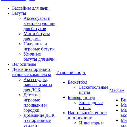
Бассейны для дачи
Батуты
Аксессуары и
комплектующие
для батутов
Мини батуты
для дома
Надувные и
игровые батуты
Уличные
батуты для дачи
Велосипеды
Детские спортивно-
Игровой спорт
игровые комплексы
Аксессуары,
Баскетбол
навесы и маты
Баскетбольные
для ДСК
Массаж
щиты
Детские
Бильярд и пул
игровые
Ви
Бильярдные
площадки и
Ма
столы
городки
Ма
Настольный теннис
Домашние ДСК
ак
и пинг-понг
и спортивные
Ма
Инвентарь и
уголки
кр