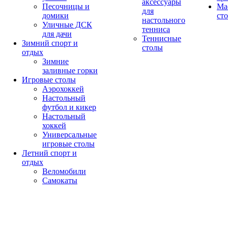
аксессуары
Песочницы и
Ма
для
домики
ст
настольного
Уличные ДСК
тенниса
для дачи
Теннисные
Зимний спорт и
столы
отдых
Зимние
заливные горки
Игровые столы
Аэрохоккей
Настольный
футбол и кикер
Настольный
хоккей
Универсальные
игровые столы
Летний спорт и
отдых
Веломобили
Самокаты