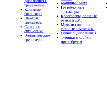
дополнения к
Машины Смита
тренажерам
Грузоблочные
Канатные
тренажеры
тренажеры
Кроссоверы, блочные
Лыжные
рамки и ДРТ
тренажеры
Мультистанции и
Сайклы и
силовые комплексы
спин-байки
Опции и дополнения
Эллиптические
Турники и стойки
тренажеры
пресс-брусья