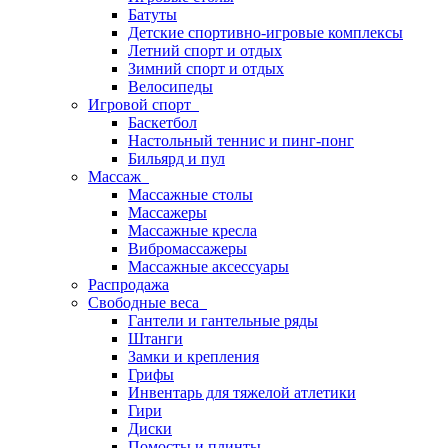
Батуты
Детские спортивно-игровые комплексы
Летний спорт и отдых
Зимний спорт и отдых
Велосипеды
Игровой спорт
Баскетбол
Настольный теннис и пинг-понг
Бильярд и пул
Массаж
Массажные столы
Массажеры
Массажные кресла
Вибромассажеры
Массажные аксессуары
Распродажа
Свободные веса
Гантели и гантельные ряды
Штанги
Замки и крепления
Грифы
Инвентарь для тяжелой атлетики
Гири
Диски
Помосты и плинты