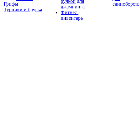
ручкой для
Грифы
единоборств
джампинга
Турники и брусья
Фитнес-
инвентарь