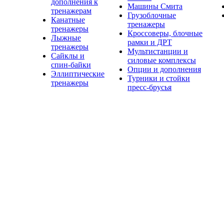
дополнения к
Машины Смита
тренажерам
Грузоблочные
Канатные
тренажеры
тренажеры
Кроссоверы, блочные
Лыжные
рамки и ДРТ
тренажеры
Мультистанции и
Сайклы и
силовые комплексы
спин-байки
Опции и дополнения
Эллиптические
Турники и стойки
тренажеры
пресс-брусья