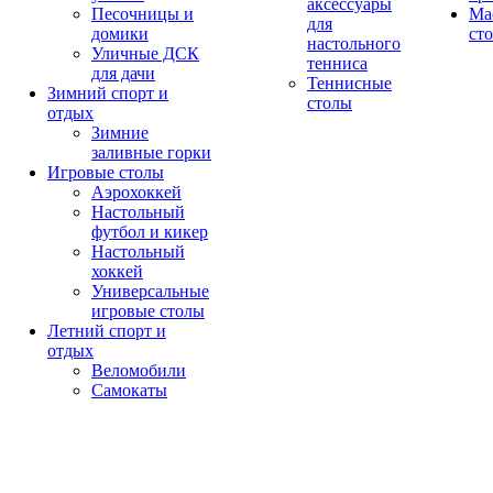
аксессуары
Песочницы и
Ма
для
домики
ст
настольного
Уличные ДСК
тенниса
для дачи
Теннисные
Зимний спорт и
столы
отдых
Зимние
заливные горки
Игровые столы
Аэрохоккей
Настольный
футбол и кикер
Настольный
хоккей
Универсальные
игровые столы
Летний спорт и
отдых
Веломобили
Самокаты