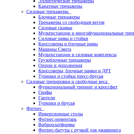
Эллиптические тренажеры
Канатные тренажеры
Силовые тренажеры
Блочные тренажеры
Тренажеры со свободным весом
Силовые скамьи
Мультистанции и многофункциональные тре
Силовые рамы и стойки
Кроссоверы и блочные рамы
Машины Смита
Мультистанции и силовые комплексы
Грузоблочные тренажеры
Опции и дополнения
Кроссоверы, блочные рамки и ДРТ
Турники и стойки пресс-брусья
Силовые тренировки и свободные веса
Функциональный тренинг и кроссфит
Грифы
Гантели
Турники и брусья
Фитнес
Инверсионные столы
Фитнес-инвентарь
Виброплатформы
Фитнес-батуты с ручкой для джампинга