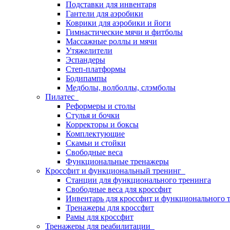
Подставки для инвентаря
Гантели для аэробики
Коврики для аэробики и йоги
Гимнастические мячи и фитболы
Массажные роллы и мячи
Утяжелители
Эспандеры
Степ-платформы
Бодипампы
Медболы, волболлы, слэмболы
Пилатес
Реформеры и столы
Стулья и бочки
Корректоры и боксы
Комплектующие
Скамьи и стойки
Свободные веса
Функциональные тренажеры
Кроссфит и функциональный тренинг
Станции для функционального тренинга
Свободные веса для кроссфит
Инвентарь для кроссфит и функционального 
Тренажеры для кроссфит
Рамы для кроссфит
Тренажеры для реабилитации