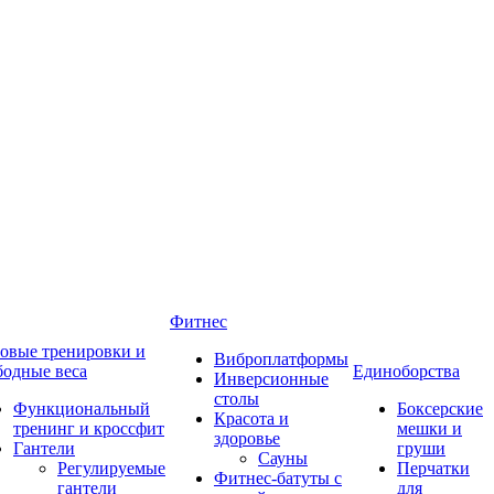
Фитнес
овые тренировки и
Виброплатформы
бодные веса
Единоборства
Инверсионные
столы
Функциональный
Боксерские
Красота и
тренинг и кроссфит
мешки и
здоровье
Гантели
груши
Сауны
Регулируемые
Перчатки
Фитнес-батуты с
гантели
для