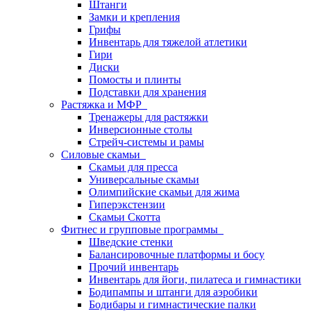
Штанги
Замки и крепления
Грифы
Инвентарь для тяжелой атлетики
Гири
Диски
Помосты и плинты
Подставки для хранения
Растяжка и МФР
Тренажеры для растяжки
Инверсионные столы
Стрейч-системы и рамы
Силовые скамьи
Скамьи для пресса
Универсальные скамьи
Олимпийские скамьи для жима
Гиперэкстензии
Скамьи Скотта
Фитнес и групповые программы
Шведские стенки
Балансировочные платформы и босу
Прочий инвентарь
Инвентарь для йоги, пилатеса и гимнастики
Бодипампы и штанги для аэробики
Бодибары и гимнастические палки