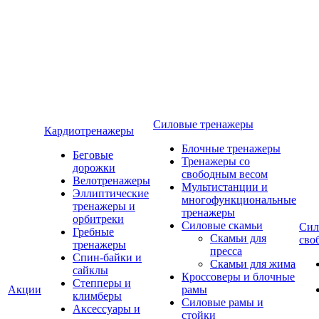
Силовые тренажеры
Кардиотренажеры
Блочные тренажеры
Беговые
Тренажеры со
дорожки
свободным весом
Велотренажеры
Мультистанции и
Эллиптические
многофункциональные
тренажеры и
тренажеры
орбитреки
Силовые скамьи
Сил
Гребные
Скамьи для
сво
тренажеры
пресса
Спин-байки и
Скамьи для жима
сайклы
Кроссоверы и блочные
Степперы и
Акции
рамы
климберы
Силовые рамы и
Аксессуары и
стойки