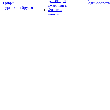
ручкой для
Грифы
единоборств
джампинга
Турники и брусья
Фитнес-
инвентарь