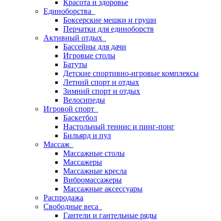
Красота и здоровье
Единоборства
Боксерские мешки и груши
Перчатки для единоборств
Активный отдых
Бассейны для дачи
Игровые столы
Батуты
Детские спортивно-игровые комплексы
Летний спорт и отдых
Зимний спорт и отдых
Велосипеды
Игровой спорт
Баскетбол
Настольный теннис и пинг-понг
Бильярд и пул
Массаж
Массажные столы
Массажеры
Массажные кресла
Вибромассажеры
Массажные аксессуары
Распродажа
Свободные веса
Гантели и гантельные ряды