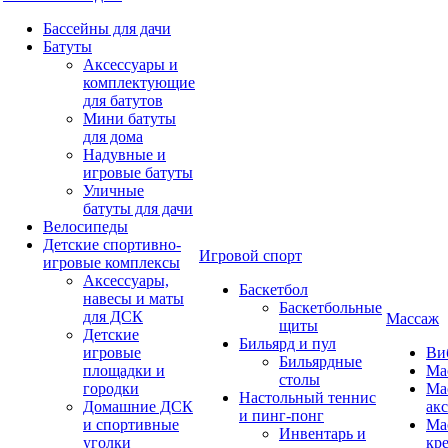
Бассейны для дачи
Батуты
Аксессуары и
комплектующие
для батутов
Мини батуты
для дома
Надувные и
игровые батуты
Уличные
батуты для дачи
Велосипеды
Детские спортивно-
Игровой спорт
игровые комплексы
Аксессуары,
Баскетбол
навесы и маты
Баскетбольные
для ДСК
Массаж
щиты
Детские
Бильярд и пул
игровые
Ви
Бильярдные
площадки и
Ма
столы
городки
Ма
Настольный теннис
Домашние ДСК
ак
и пинг-понг
и спортивные
Ма
Инвентарь и
уголки
кр