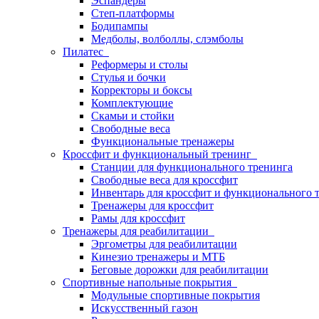
Эспандеры
Степ-платформы
Бодипампы
Медболы, волболлы, слэмболы
Пилатес
Реформеры и столы
Стулья и бочки
Корректоры и боксы
Комплектующие
Скамьи и стойки
Свободные веса
Функциональные тренажеры
Кроссфит и функциональный тренинг
Станции для функционального тренинга
Свободные веса для кроссфит
Инвентарь для кроссфит и функционального 
Тренажеры для кроссфит
Рамы для кроссфит
Тренажеры для реабилитации
Эргометры для реабилитации
Кинезио тренажеры и МТБ
Беговые дорожки для реабилитации
Спортивные напольные покрытия
Модульные спортивные покрытия
Искусственный газон