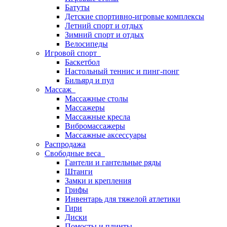
Батуты
Детские спортивно-игровые комплексы
Летний спорт и отдых
Зимний спорт и отдых
Велосипеды
Игровой спорт
Баскетбол
Настольный теннис и пинг-понг
Бильярд и пул
Массаж
Массажные столы
Массажеры
Массажные кресла
Вибромассажеры
Массажные аксессуары
Распродажа
Свободные веса
Гантели и гантельные ряды
Штанги
Замки и крепления
Грифы
Инвентарь для тяжелой атлетики
Гири
Диски
Помосты и плинты