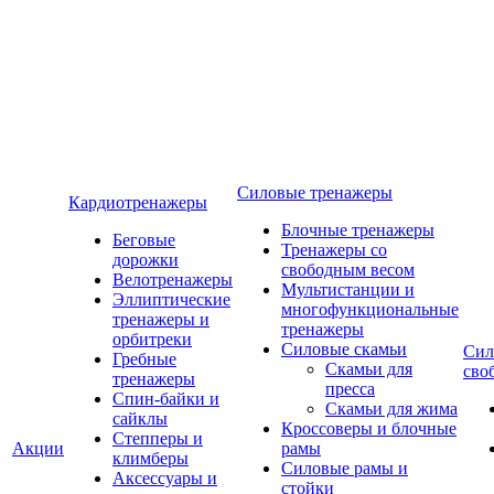
Силовые тренажеры
Кардиотренажеры
Блочные тренажеры
Беговые
Тренажеры со
дорожки
свободным весом
Велотренажеры
Мультистанции и
Эллиптические
многофункциональные
тренажеры и
тренажеры
орбитреки
Силовые скамьи
Сил
Гребные
Скамьи для
сво
тренажеры
пресса
Спин-байки и
Скамьи для жима
сайклы
Кроссоверы и блочные
Степперы и
Акции
рамы
климберы
Силовые рамы и
Аксессуары и
стойки