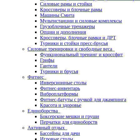
Силовые рамы и стойки
Кроссоверы и блочные рамы
Машины Смита
Мультистанции и силовые комплексы
Грузоблочные тренажеры
Опции и дополнения
Кроссоверы, блочные рамки и ДРТ
Турники и стойки пресс-брусья
Силовые тренировки и свободные веса
Функциональный тренинг и кроссфит
Грифы
Гантели
Турники и брусья
Фитнес
Инверсионные столы
Фитнес-инвентарь
Виброплатформы
Фитнес-батуты с ручкой для джампинга
Красота и здоровье
Единоборства
Боксерские мешки и груши
Перчатки для единоборств
Активный отдых
Бассейны для дачи
Игровые столы