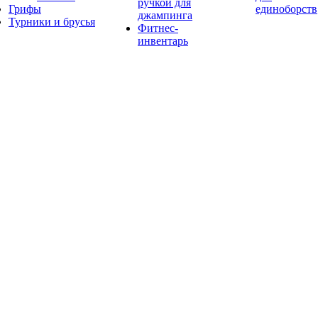
ручкой для
Грифы
единоборств
джампинга
Турники и брусья
Фитнес-
инвентарь