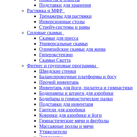
Подставки для хранения
Растяжка и МФР
Тренажеры для растяжки
Инверсионные столы
Стрейч-системы и рамы
Силовые скамьи
Скамьи для пресса
Универсальные скамьи
Олимпийские скамьи для жима
Гиперэкстензии
Скамьи Скотта
Фитнес и групповые программы
Шведские стенки
Балансировочные платформы и босу
Прочий инвентарь
Инвентарь для йоги, пилатеса и гимнастики
Бодипампы и штанги для аэробики
Бодибары и гимнастические палки
Подставки для инвентаря
Гантели для аэробики
Коврики для аэробики и йоги
Гимнастические мячи и фитболы
Массажные роллы и мячи
Утяжелители