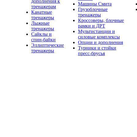
дополнения к
Машины Смита
тренажерам
Грузоблочные
Канатные
тренажеры
тренажеры
Кроссоверы, блочные
Лыжные
рамки и ДРТ
тренажеры
Мультистанции и
Сайклы и
силовые комплексы
спин-байки
Опции и дополнения
Эллиптические
Турники и стойки
тренажеры
пресс-брусья