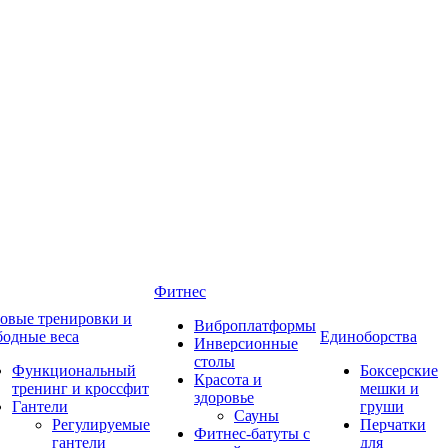
Фитнес
овые тренировки и
Виброплатформы
бодные веса
Единоборства
Инверсионные
столы
Функциональный
Боксерские
Красота и
тренинг и кроссфит
мешки и
здоровье
Гантели
груши
Сауны
Регулируемые
Перчатки
Фитнес-батуты с
гантели
для