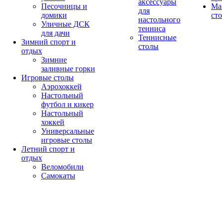
аксессуары
Песочницы и
Ма
для
домики
ст
настольного
Уличные ДСК
тенниса
для дачи
Теннисные
Зимний спорт и
столы
отдых
Зимние
заливные горки
Игровые столы
Аэрохоккей
Настольный
футбол и кикер
Настольный
хоккей
Универсальные
игровые столы
Летний спорт и
отдых
Веломобили
Самокаты