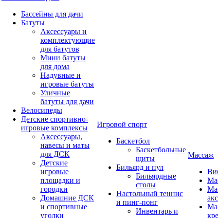
Бассейны для дачи
Батуты
Аксессуары и
комплектующие
для батутов
Мини батуты
для дома
Надувные и
игровые батуты
Уличные
батуты для дачи
Велосипеды
Детские спортивно-
Игровой спорт
игровые комплексы
Аксессуары,
Баскетбол
навесы и маты
Баскетбольные
для ДСК
Массаж
щиты
Детские
Бильярд и пул
игровые
Ви
Бильярдные
площадки и
Ма
столы
городки
Ма
Настольный теннис
Домашние ДСК
ак
и пинг-понг
и спортивные
Ма
Инвентарь и
уголки
кр