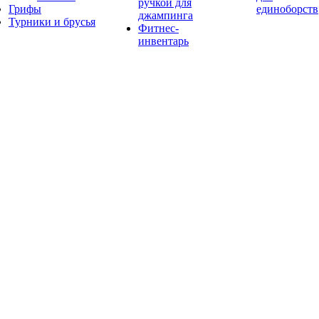
ручкой для
Грифы
единоборств
джампинга
Турники и брусья
Фитнес-
инвентарь