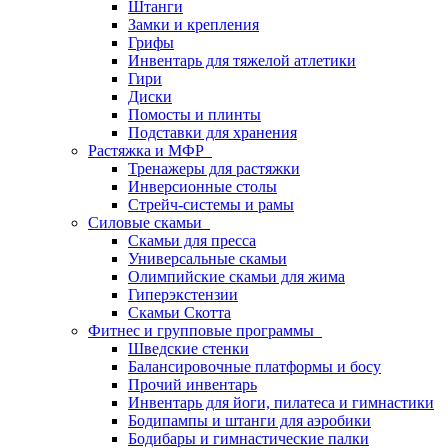
Штанги
Замки и крепления
Грифы
Инвентарь для тяжелой атлетики
Гири
Диски
Помосты и плинты
Подставки для хранения
Растяжка и МФР
Тренажеры для растяжки
Инверсионные столы
Стрейч-системы и рамы
Силовые скамьи
Скамьи для пресса
Универсальные скамьи
Олимпийские скамьи для жима
Гиперэкстензии
Скамьи Скотта
Фитнес и групповые программы
Шведские стенки
Балансировочные платформы и босу
Прочий инвентарь
Инвентарь для йоги, пилатеса и гимнастики
Бодипампы и штанги для аэробики
Бодибары и гимнастические палки