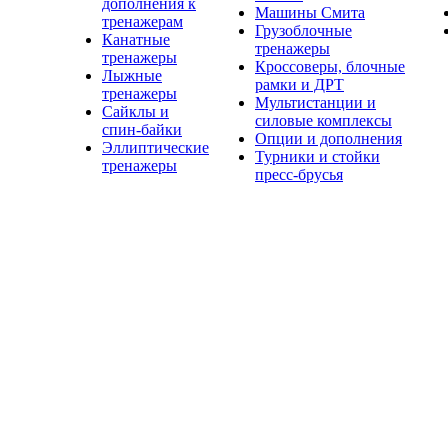
дополнения к
Машины Смита
тренажерам
Грузоблочные
Канатные
тренажеры
тренажеры
Кроссоверы, блочные
Лыжные
рамки и ДРТ
тренажеры
Мультистанции и
Сайклы и
силовые комплексы
спин-байки
Опции и дополнения
Эллиптические
Турники и стойки
тренажеры
пресс-брусья