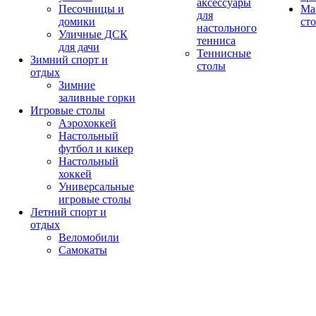
аксессуары
Песочницы и
Ма
для
домики
ст
настольного
Уличные ДСК
тенниса
для дачи
Теннисные
Зимний спорт и
столы
отдых
Зимние
заливные горки
Игровые столы
Аэрохоккей
Настольный
футбол и кикер
Настольный
хоккей
Универсальные
игровые столы
Летний спорт и
отдых
Веломобили
Самокаты