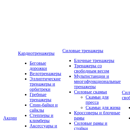
Силовые тренажеры
Кардиотренажеры
Блочные тренажеры
Беговые
Тренажеры со
дорожки
свободным весом
Велотренажеры
Мультистанции и
Эллиптические
многофункциональные
тренажеры и
тренажеры
орбитреки
Силовые скамьи
Сил
Гребные
Скамьи для
сво
тренажеры
пресса
Спин-байки и
Скамьи для жима
сайклы
Кроссоверы и блочные
Степперы и
Акции
рамы
климберы
Силовые рамы и
Аксессуары и
стойки