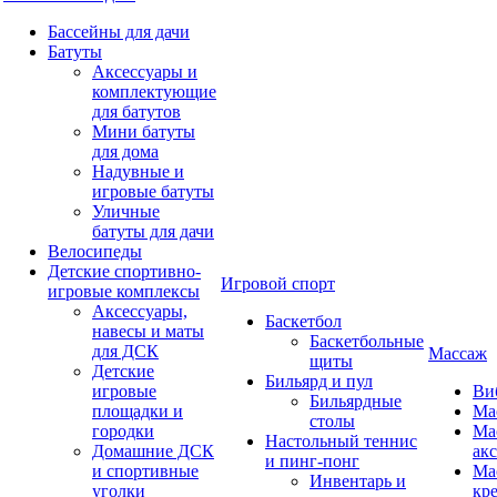
Бассейны для дачи
Батуты
Аксессуары и
комплектующие
для батутов
Мини батуты
для дома
Надувные и
игровые батуты
Уличные
батуты для дачи
Велосипеды
Детские спортивно-
Игровой спорт
игровые комплексы
Аксессуары,
Баскетбол
навесы и маты
Баскетбольные
для ДСК
Массаж
щиты
Детские
Бильярд и пул
игровые
Ви
Бильярдные
площадки и
Ма
столы
городки
Ма
Настольный теннис
Домашние ДСК
ак
и пинг-понг
и спортивные
Ма
Инвентарь и
уголки
кр