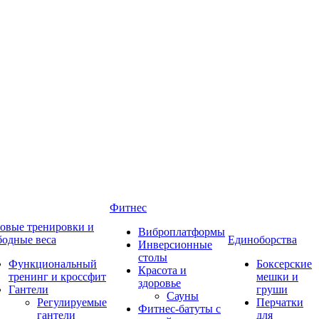
Фитнес
овые тренировки и
Виброплатформы
бодные веса
Единоборства
Инверсионные
столы
Функциональный
Боксерские
Красота и
тренинг и кроссфит
мешки и
здоровье
Гантели
груши
Сауны
Регулируемые
Перчатки
Фитнес-батуты с
гантели
для