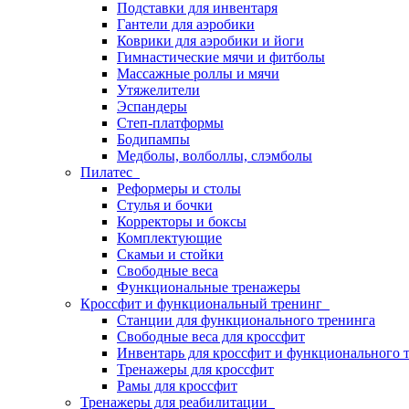
Подставки для инвентаря
Гантели для аэробики
Коврики для аэробики и йоги
Гимнастические мячи и фитболы
Массажные роллы и мячи
Утяжелители
Эспандеры
Степ-платформы
Бодипампы
Медболы, волболлы, слэмболы
Пилатес
Реформеры и столы
Стулья и бочки
Корректоры и боксы
Комплектующие
Скамьи и стойки
Свободные веса
Функциональные тренажеры
Кроссфит и функциональный тренинг
Станции для функционального тренинга
Свободные веса для кроссфит
Инвентарь для кроссфит и функционального 
Тренажеры для кроссфит
Рамы для кроссфит
Тренажеры для реабилитации