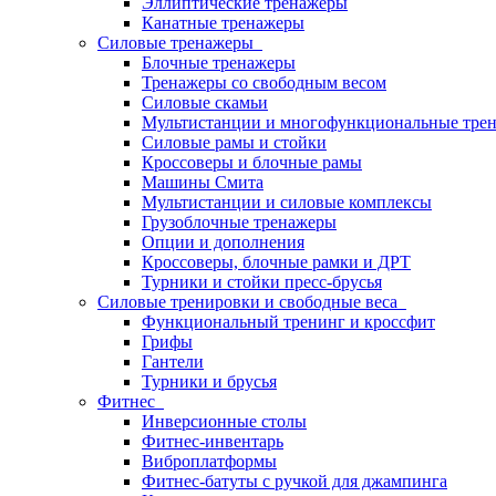
Эллиптические тренажеры
Канатные тренажеры
Силовые тренажеры
Блочные тренажеры
Тренажеры со свободным весом
Силовые скамьи
Мультистанции и многофункциональные тре
Силовые рамы и стойки
Кроссоверы и блочные рамы
Машины Смита
Мультистанции и силовые комплексы
Грузоблочные тренажеры
Опции и дополнения
Кроссоверы, блочные рамки и ДРТ
Турники и стойки пресс-брусья
Силовые тренировки и свободные веса
Функциональный тренинг и кроссфит
Грифы
Гантели
Турники и брусья
Фитнес
Инверсионные столы
Фитнес-инвентарь
Виброплатформы
Фитнес-батуты с ручкой для джампинга