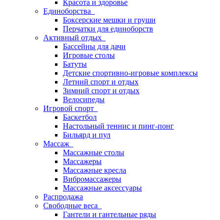
Красота и здоровье
Единоборства
Боксерские мешки и груши
Перчатки для единоборств
Активный отдых
Бассейны для дачи
Игровые столы
Батуты
Детские спортивно-игровые комплексы
Летний спорт и отдых
Зимний спорт и отдых
Велосипеды
Игровой спорт
Баскетбол
Настольный теннис и пинг-понг
Бильярд и пул
Массаж
Массажные столы
Массажеры
Массажные кресла
Вибромассажеры
Массажные аксессуары
Распродажа
Свободные веса
Гантели и гантельные ряды