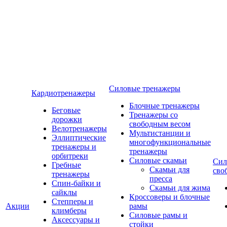
Силовые тренажеры
Кардиотренажеры
Блочные тренажеры
Беговые
Тренажеры со
дорожки
свободным весом
Велотренажеры
Мультистанции и
Эллиптические
многофункциональные
тренажеры и
тренажеры
орбитреки
Силовые скамьи
Сил
Гребные
Скамьи для
сво
тренажеры
пресса
Спин-байки и
Скамьи для жима
сайклы
Кроссоверы и блочные
Степперы и
Акции
рамы
климберы
Силовые рамы и
Аксессуары и
стойки