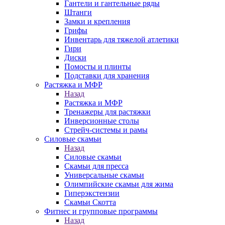
Гантели и гантельные ряды
Штанги
Замки и крепления
Грифы
Инвентарь для тяжелой атлетики
Гири
Диски
Помосты и плинты
Подставки для хранения
Растяжка и МФР
Назад
Растяжка и МФР
Тренажеры для растяжки
Инверсионные столы
Стрейч-системы и рамы
Силовые скамьи
Назад
Силовые скамьи
Скамьи для пресса
Универсальные скамьи
Олимпийские скамьи для жима
Гиперэкстензии
Скамьи Скотта
Фитнес и групповые программы
Назад