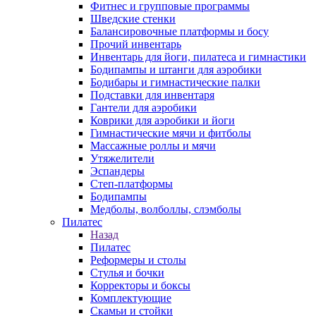
Фитнес и групповые программы
Шведские стенки
Балансировочные платформы и босу
Прочий инвентарь
Инвентарь для йоги, пилатеса и гимнастики
Бодипампы и штанги для аэробики
Бодибары и гимнастические палки
Подставки для инвентаря
Гантели для аэробики
Коврики для аэробики и йоги
Гимнастические мячи и фитболы
Массажные роллы и мячи
Утяжелители
Эспандеры
Степ-платформы
Бодипампы
Медболы, волболлы, слэмболы
Пилатес
Назад
Пилатес
Реформеры и столы
Стулья и бочки
Корректоры и боксы
Комплектующие
Скамьи и стойки