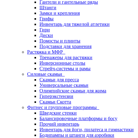
Гантели и гантельные ряды
Штанги
Замки и крепления
Грифы
Инвентарь для тяжелой атлетики
Гири
Диски
Помосты и плинты
Подставки для хранения
Растяжка и МФР
Тренажеры для растяжки
Инверсионные столы
Стрейч-системы и рамы
Силовые скамьи
Скамьи для пресса
Универсальные скамьи
Олимпийские скамьи для жима
Гиперэкстензии
Скамьи Скотта
Фитнес и групповые программы
Шведские стенки
Балансировочные платформы и босу
Прочий инвентарь
Инвентарь для йоги, пилатеса и гимнастики
Бодипампы и штанги для аэробики