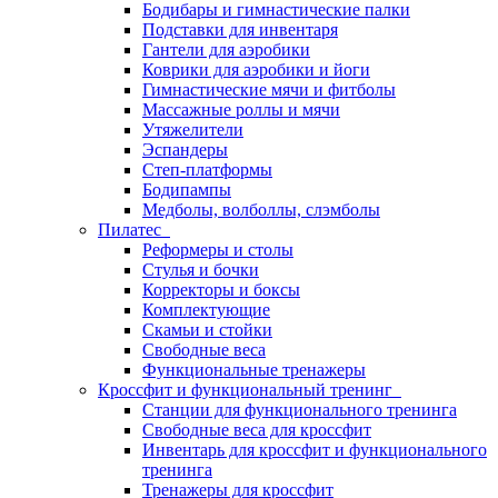
Бодибары и гимнастические палки
Подставки для инвентаря
Гантели для аэробики
Коврики для аэробики и йоги
Гимнастические мячи и фитболы
Массажные роллы и мячи
Утяжелители
Эспандеры
Степ-платформы
Бодипампы
Медболы, волболлы, слэмболы
Пилатес
Реформеры и столы
Стулья и бочки
Корректоры и боксы
Комплектующие
Скамьи и стойки
Свободные веса
Функциональные тренажеры
Кроссфит и функциональный тренинг
Станции для функционального тренинга
Свободные веса для кроссфит
Инвентарь для кроссфит и функционального
тренинга
Тренажеры для кроссфит