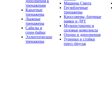
дополнения к
Машины Смита
тренажерам
Грузоблочные
Канатные
тренажеры
тренажеры
Кроссоверы, блочные
Лыжные
рамки и ДРТ
тренажеры
Мультистанции и
Сайклы и
силовые комплексы
спин-байки
Опции и дополнения
Эллиптические
Турники и стойки
тренажеры
пресс-брусья