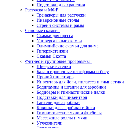
Подставки для хранения
Растяжка и МФР
Тренажеры для растяжки
Инверсионные столы
Стрейч-системы и рамы
Силовые скамьи
Скамьи для пресса
Универсальные скамьи
Олимпийские скамьи для жима
Гиперэкстензии
Скамьи Скотта
Фитнес и групповые программы
Шведские стенки
Балансировочные платформы и босу
Прочий инвентарь
Инвентарь для йоги, пилатеса и гимнастики
Бодипампы и штанги для аэробики
Бодибары и гимнастические палки
Подставки для инвентаря
Гантели для аэробики
Коврики для аэробики и йоги
Гимнастические мячи и фитболы
Массажные роллы и мячи
Утяжелители