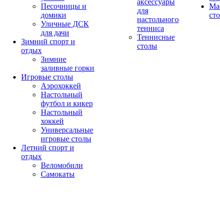
аксессуары
Песочницы и
Ма
для
домики
ст
настольного
Уличные ДСК
тенниса
для дачи
Теннисные
Зимний спорт и
столы
отдых
Зимние
заливные горки
Игровые столы
Аэрохоккей
Настольный
футбол и кикер
Настольный
хоккей
Универсальные
игровые столы
Летний спорт и
отдых
Веломобили
Самокаты