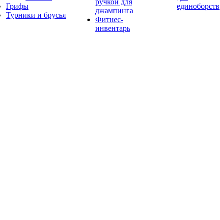
ручкой для
Грифы
единоборств
джампинга
Турники и брусья
Фитнес-
инвентарь