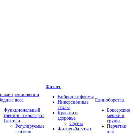
Фитнес
овые тренировки и
Виброплатформы
бодные веса
Единоборства
Инверсионные
столы
Функциональный
Боксерские
Красота и
тренинг и кроссфит
мешки и
здоровье
Гантели
груши
Сауны
Регулируемые
Перчатки
Фитнес-батуты с
гантели
для