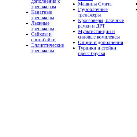
дополнения к
Машины Смита
тренажерам
Грузоблочные
Канатные
тренажеры
тренажеры
Кроссоверы, блочные
Лыжные
рамки и ДРТ
тренажеры
Мультистанции и
Сайклы и
силовые комплексы
спин-байки
Опции и дополнения
Эллиптические
Турники и стойки
тренажеры
пресс-брусья