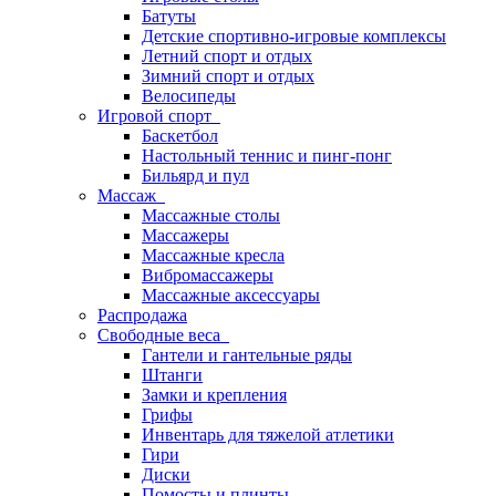
Батуты
Детские спортивно-игровые комплексы
Летний спорт и отдых
Зимний спорт и отдых
Велосипеды
Игровой спорт
Баскетбол
Настольный теннис и пинг-понг
Бильярд и пул
Массаж
Массажные столы
Массажеры
Массажные кресла
Вибромассажеры
Массажные аксессуары
Распродажа
Свободные веса
Гантели и гантельные ряды
Штанги
Замки и крепления
Грифы
Инвентарь для тяжелой атлетики
Гири
Диски
Помосты и плинты