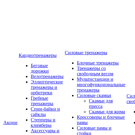
Силовые тренажеры
Кардиотренажеры
Блочные тренажеры
Беговые
Тренажеры со
дорожки
свободным весом
Велотренажеры
Мультистанции и
Эллиптические
многофункциональные
тренажеры и
тренажеры
орбитреки
Силовые скамьи
Сил
Гребные
Скамьи для
сво
тренажеры
пресса
Спин-байки и
Скамьи для жима
сайклы
Кроссоверы и блочные
Степперы и
Акции
рамы
климберы
Силовые рамы и
Аксессуары и
стойки