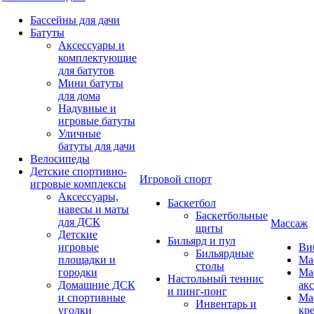
Бассейны для дачи
Батуты
Аксессуары и
комплектующие
для батутов
Мини батуты
для дома
Надувные и
игровые батуты
Уличные
батуты для дачи
Велосипеды
Детские спортивно-
Игровой спорт
игровые комплексы
Аксессуары,
Баскетбол
навесы и маты
Баскетбольные
для ДСК
Массаж
щиты
Детские
Бильярд и пул
игровые
Ви
Бильярдные
площадки и
Ма
столы
городки
Ма
Настольный теннис
Домашние ДСК
ак
и пинг-понг
и спортивные
Ма
Инвентарь и
уголки
кр