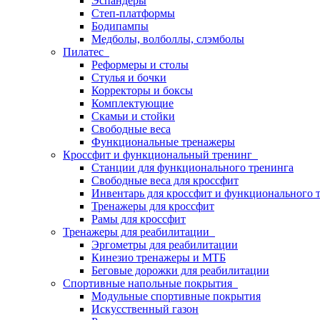
Эспандеры
Степ-платформы
Бодипампы
Медболы, волболлы, слэмболы
Пилатес
Реформеры и столы
Стулья и бочки
Корректоры и боксы
Комплектующие
Скамьи и стойки
Свободные веса
Функциональные тренажеры
Кроссфит и функциональный тренинг
Станции для функционального тренинга
Свободные веса для кроссфит
Инвентарь для кроссфит и функционального 
Тренажеры для кроссфит
Рамы для кроссфит
Тренажеры для реабилитации
Эргометры для реабилитации
Кинезио тренажеры и МТБ
Беговые дорожки для реабилитации
Спортивные напольные покрытия
Модульные спортивные покрытия
Искусственный газон