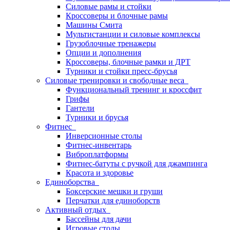
Силовые рамы и стойки
Кроссоверы и блочные рамы
Машины Смита
Мультистанции и силовые комплексы
Грузоблочные тренажеры
Опции и дополнения
Кроссоверы, блочные рамки и ДРТ
Турники и стойки пресс-брусья
Силовые тренировки и свободные веса
Функциональный тренинг и кроссфит
Грифы
Гантели
Турники и брусья
Фитнес
Инверсионные столы
Фитнес-инвентарь
Виброплатформы
Фитнес-батуты с ручкой для джампинга
Красота и здоровье
Единоборства
Боксерские мешки и груши
Перчатки для единоборств
Активный отдых
Бассейны для дачи
Игровые столы