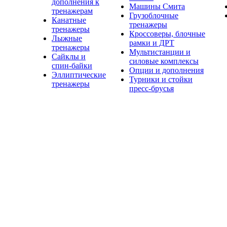
дополнения к
Машины Смита
тренажерам
Грузоблочные
Канатные
тренажеры
тренажеры
Кроссоверы, блочные
Лыжные
рамки и ДРТ
тренажеры
Мультистанции и
Сайклы и
силовые комплексы
спин-байки
Опции и дополнения
Эллиптические
Турники и стойки
тренажеры
пресс-брусья