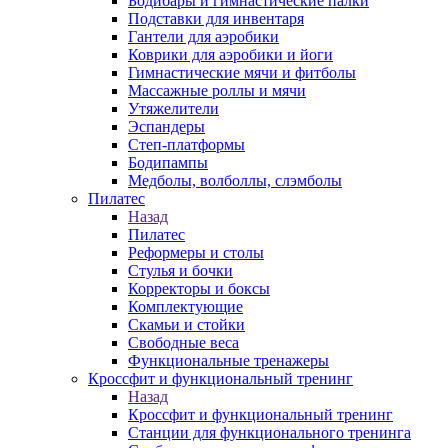
Бодибары и гимнастические палки
Подставки для инвентаря
Гантели для аэробики
Коврики для аэробики и йоги
Гимнастические мячи и фитболы
Массажные роллы и мячи
Утяжелители
Эспандеры
Степ-платформы
Бодипампы
Медболы, волболлы, слэмболы
Пилатес
Назад
Пилатес
Реформеры и столы
Стулья и бочки
Корректоры и боксы
Комплектующие
Скамьи и стойки
Свободные веса
Функциональные тренажеры
Кроссфит и функциональный тренинг
Назад
Кроссфит и функциональный тренинг
Станции для функционального тренинга