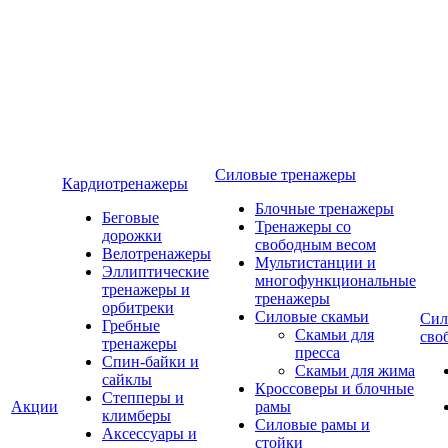
Силовые тренажеры
Кардиотренажеры
Блочные тренажеры
Беговые
Тренажеры со
дорожки
свободным весом
Велотренажеры
Мультистанции и
Эллиптические
многофункциональные
тренажеры и
тренажеры
орбитреки
Силовые скамьи
Сил
Гребные
Скамьи для
сво
тренажеры
пресса
Спин-байки и
Скамьи для жима
сайклы
Кроссоверы и блочные
Степперы и
Акции
рамы
климберы
Силовые рамы и
Аксессуары и
стойки