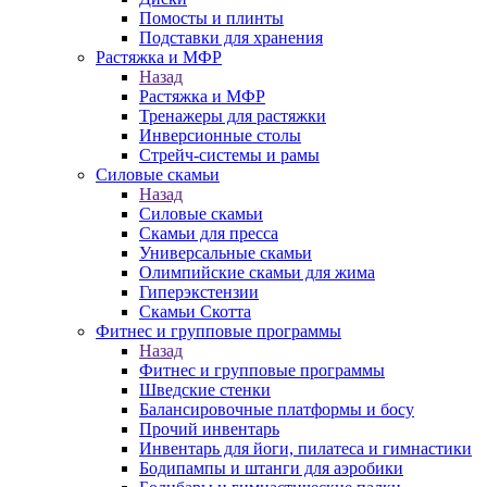
Помосты и плинты
Подставки для хранения
Растяжка и МФР
Назад
Растяжка и МФР
Тренажеры для растяжки
Инверсионные столы
Стрейч-системы и рамы
Силовые скамьи
Назад
Силовые скамьи
Скамьи для пресса
Универсальные скамьи
Олимпийские скамьи для жима
Гиперэкстензии
Скамьи Скотта
Фитнес и групповые программы
Назад
Фитнес и групповые программы
Шведские стенки
Балансировочные платформы и босу
Прочий инвентарь
Инвентарь для йоги, пилатеса и гимнастики
Бодипампы и штанги для аэробики