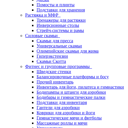
Помосты и плинты
Подставки для хранения
Растяжка и МФР
Тренажеры для растяжки
Инверсионные столы
Стрейч-системы и рамы
Силовые скамьи
Скамьи для пресса
Универсальные скамьи
Олимпийские скамьи для жима
Гиперэкстензии
Скамьи Скотта
Фитнес и групповые программы
Шведские стенки
Балансировочные платформы и босу
Прочий инвентарь
Инвентарь для йоги, пилатеса и гимнастики
Бодипампы и штанги для аэробики
Бодибары и гимнастические палки
Подставки для инвентаря
Гантели для аэробики
Коврики для аэробики и йоги
Гимнастические мячи и фитболы
Массажные роллы и мячи