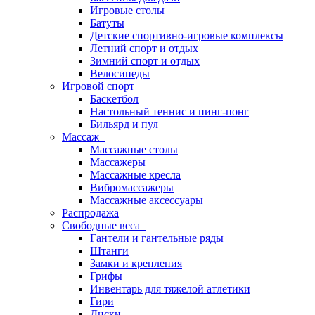
Игровые столы
Батуты
Детские спортивно-игровые комплексы
Летний спорт и отдых
Зимний спорт и отдых
Велосипеды
Игровой спорт
Баскетбол
Настольный теннис и пинг-понг
Бильярд и пул
Массаж
Массажные столы
Массажеры
Массажные кресла
Вибромассажеры
Массажные аксессуары
Распродажа
Свободные веса
Гантели и гантельные ряды
Штанги
Замки и крепления
Грифы
Инвентарь для тяжелой атлетики
Гири
Диски