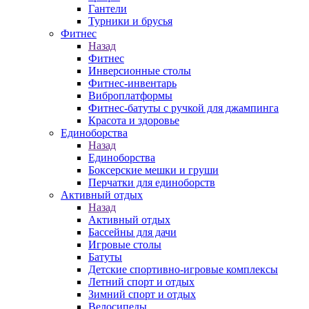
Гантели
Турники и брусья
Фитнес
Назад
Фитнес
Инверсионные столы
Фитнес-инвентарь
Виброплатформы
Фитнес-батуты с ручкой для джампинга
Красота и здоровье
Единоборства
Назад
Единоборства
Боксерские мешки и груши
Перчатки для единоборств
Активный отдых
Назад
Активный отдых
Бассейны для дачи
Игровые столы
Батуты
Детские спортивно-игровые комплексы
Летний спорт и отдых
Зимний спорт и отдых
Велосипеды