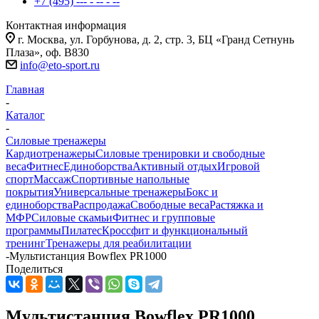
+7 (495) --- - -- - --
Контактная информация
г. Москва, ул. Горбунова, д. 2, стр. 3, БЦ «Гранд Сетнунь
Плаза», оф. В830
info@eto-sport.ru
Главная
-
Каталог
-
Силовые тренажеры
Кардиотренажеры
Силовые тренировки и свободные
веса
Фитнес
Единоборства
Активный отдых
Игровой
спорт
Массаж
Спортивные напольные
покрытия
Универсальные тренажеры
Бокс и
единоборства
Распродажа
Свободные веса
Растяжка и
МФР
Силовые скамьи
Фитнес и групповые
программы
Пилатес
Кроссфит и функциональный
тренинг
Тренажеры для реабилитации
-
Мультистанция Bowflex PR1000
Поделиться
Мультистанция Bowflex PR1000