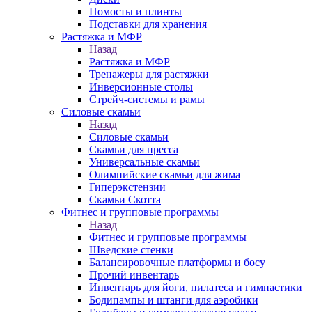
Помосты и плинты
Подставки для хранения
Растяжка и МФР
Назад
Растяжка и МФР
Тренажеры для растяжки
Инверсионные столы
Стрейч-системы и рамы
Силовые скамьи
Назад
Силовые скамьи
Скамьи для пресса
Универсальные скамьи
Олимпийские скамьи для жима
Гиперэкстензии
Скамьи Скотта
Фитнес и групповые программы
Назад
Фитнес и групповые программы
Шведские стенки
Балансировочные платформы и босу
Прочий инвентарь
Инвентарь для йоги, пилатеса и гимнастики
Бодипампы и штанги для аэробики