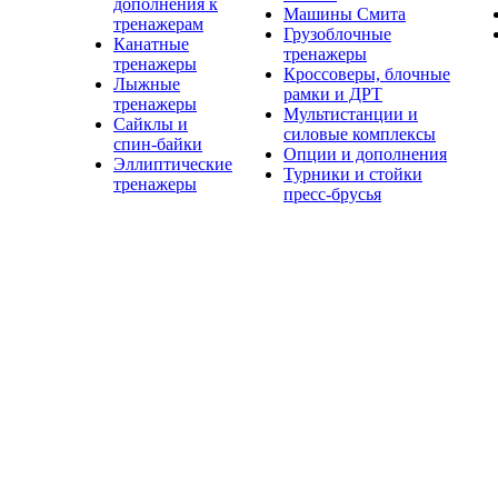
дополнения к
Машины Смита
тренажерам
Грузоблочные
Канатные
тренажеры
тренажеры
Кроссоверы, блочные
Лыжные
рамки и ДРТ
тренажеры
Мультистанции и
Сайклы и
силовые комплексы
спин-байки
Опции и дополнения
Эллиптические
Турники и стойки
тренажеры
пресс-брусья