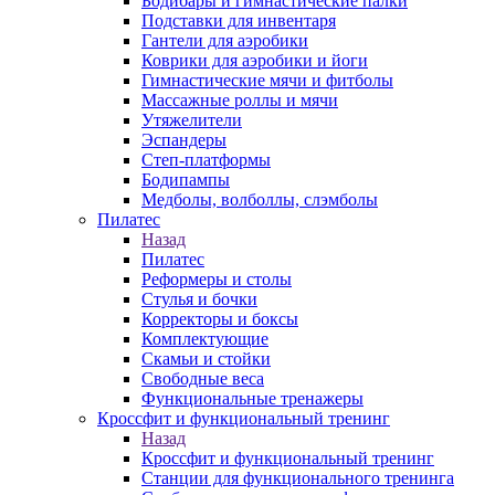
Бодибары и гимнастические палки
Подставки для инвентаря
Гантели для аэробики
Коврики для аэробики и йоги
Гимнастические мячи и фитболы
Массажные роллы и мячи
Утяжелители
Эспандеры
Степ-платформы
Бодипампы
Медболы, волболлы, слэмболы
Пилатес
Назад
Пилатес
Реформеры и столы
Стулья и бочки
Корректоры и боксы
Комплектующие
Скамьи и стойки
Свободные веса
Функциональные тренажеры
Кроссфит и функциональный тренинг
Назад
Кроссфит и функциональный тренинг
Станции для функционального тренинга