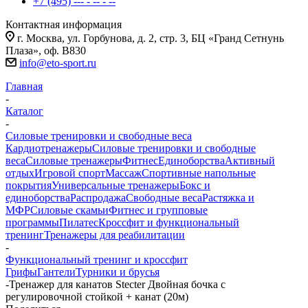
+7 (495) --- - -- - --
Контактная информация
г. Москва, ул. Горбунова, д. 2, стр. 3, БЦ «Гранд Сетнунь
Плаза», оф. В830
info@eto-sport.ru
Главная
-
Каталог
-
Силовые тренировки и свободные веса
Кардиотренажеры
Силовые тренировки и свободные
веса
Силовые тренажеры
Фитнес
Единоборства
Активный
отдых
Игровой спорт
Массаж
Спортивные напольные
покрытия
Универсальные тренажеры
Бокс и
единоборства
Распродажа
Свободные веса
Растяжка и
МФР
Силовые скамьи
Фитнес и групповые
программы
Пилатес
Кроссфит и функциональный
тренинг
Тренажеры для реабилитации
-
Функциональный тренинг и кроссфит
Грифы
Гантели
Турники и брусья
-
Тренажер для канатов Stecter Двойная бочка с
регулировочной стойкой + канат (20м)