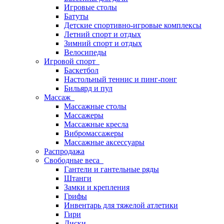
Игровые столы
Батуты
Детские спортивно-игровые комплексы
Летний спорт и отдых
Зимний спорт и отдых
Велосипеды
Игровой спорт
Баскетбол
Настольный теннис и пинг-понг
Бильярд и пул
Массаж
Массажные столы
Массажеры
Массажные кресла
Вибромассажеры
Массажные аксессуары
Распродажа
Свободные веса
Гантели и гантельные ряды
Штанги
Замки и крепления
Грифы
Инвентарь для тяжелой атлетики
Гири
Диски