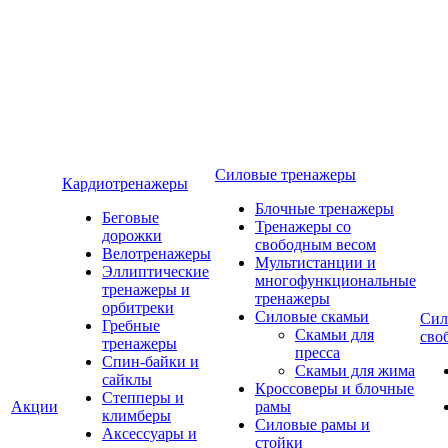
Силовые тренажеры
Кардиотренажеры
Блочные тренажеры
Беговые
Тренажеры со
дорожки
свободным весом
Велотренажеры
Мультистанции и
Эллиптические
многофункциональные
тренажеры и
тренажеры
орбитреки
Силовые скамьи
Сил
Гребные
Скамьи для
сво
тренажеры
пресса
Спин-байки и
Скамьи для жима
сайклы
Кроссоверы и блочные
Степперы и
Акции
рамы
климберы
Силовые рамы и
Аксессуары и
стойки