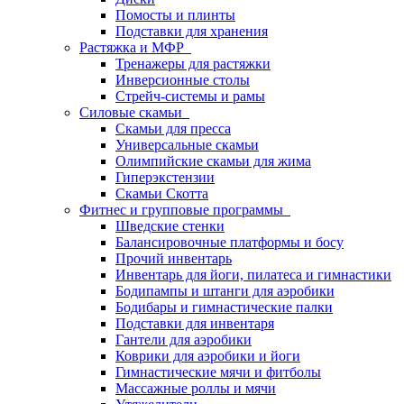
Помосты и плинты
Подставки для хранения
Растяжка и МФР
Тренажеры для растяжки
Инверсионные столы
Стрейч-системы и рамы
Силовые скамьи
Скамьи для пресса
Универсальные скамьи
Олимпийские скамьи для жима
Гиперэкстензии
Скамьи Скотта
Фитнес и групповые программы
Шведские стенки
Балансировочные платформы и босу
Прочий инвентарь
Инвентарь для йоги, пилатеса и гимнастики
Бодипампы и штанги для аэробики
Бодибары и гимнастические палки
Подставки для инвентаря
Гантели для аэробики
Коврики для аэробики и йоги
Гимнастические мячи и фитболы
Массажные роллы и мячи