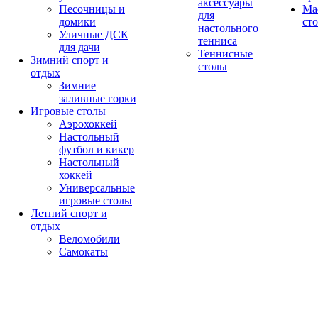
аксессуары
Песочницы и
Ма
для
домики
ст
настольного
Уличные ДСК
тенниса
для дачи
Теннисные
Зимний спорт и
столы
отдых
Зимние
заливные горки
Игровые столы
Аэрохоккей
Настольный
футбол и кикер
Настольный
хоккей
Универсальные
игровые столы
Летний спорт и
отдых
Веломобили
Самокаты