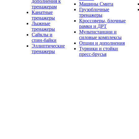
дополнения к
Машины Смита
тренажерам
Грузоблочные
Канатные
тренажеры
тренажеры
Кроссоверы, блочные
Лыжные
рамки и ДРТ
тренажеры
Мультистанции и
Сайклы и
силовые комплексы
спин-байки
Опции и дополнения
Эллиптические
Турники и стойки
тренажеры
пресс-брусья