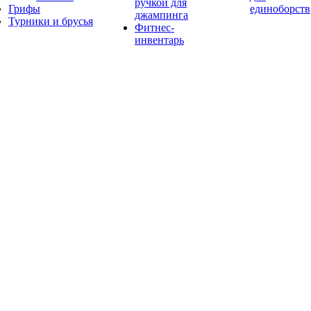
ручкой для
Грифы
единоборств
джампинга
Турники и брусья
Фитнес-
инвентарь