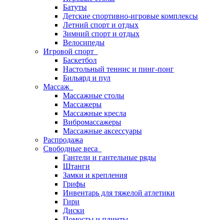
Батуты
Детские спортивно-игровые комплексы
Летний спорт и отдых
Зимний спорт и отдых
Велосипеды
Игровой спорт
Баскетбол
Настольный теннис и пинг-понг
Бильярд и пул
Массаж
Массажные столы
Массажеры
Массажные кресла
Вибромассажеры
Массажные аксессуары
Распродажа
Свободные веса
Гантели и гантельные ряды
Штанги
Замки и крепления
Грифы
Инвентарь для тяжелой атлетики
Гири
Диски
Помосты и плинты