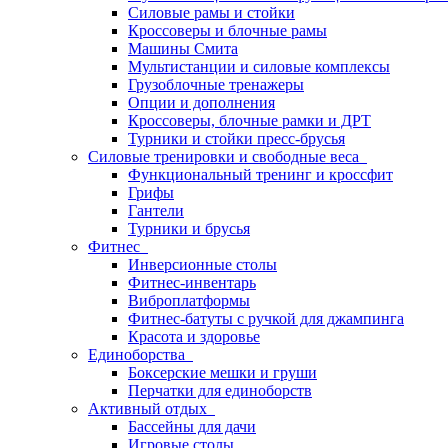
Силовые рамы и стойки
Кроссоверы и блочные рамы
Машины Смита
Мультистанции и силовые комплексы
Грузоблочные тренажеры
Опции и дополнения
Кроссоверы, блочные рамки и ДРТ
Турники и стойки пресс-брусья
Силовые тренировки и свободные веса
Функциональный тренинг и кроссфит
Грифы
Гантели
Турники и брусья
Фитнес
Инверсионные столы
Фитнес-инвентарь
Виброплатформы
Фитнес-батуты с ручкой для джампинга
Красота и здоровье
Единоборства
Боксерские мешки и груши
Перчатки для единоборств
Активный отдых
Бассейны для дачи
Игровые столы