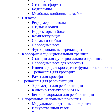
Эспандеры
Степ-платформы
Бодипампы
Медболы, волболлы, слэмболы
Пилатес
Реформеры и столы
Стулья и бочки
Корректоры и боксы
Комплектующие
Скамьи и стойки
Свободные веса
Функциональные тренажеры
Кроссфит и функциональный тренинг
Станции для функционального тренинга
Свободные веса для кроссфит
Инвентарь для кроссфит и функционального 
Тренажеры для кроссфит
Рамы для кроссфит
Тренажеры для реабилитации
Эргометры для реабилитации
Кинезио тренажеры и МТБ
Беговые дорожки для реабилитации
Спортивные напольные покрытия
Модульные спортивные покрытия
Искусственный газон