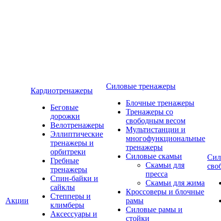
Силовые тренажеры
Кардиотренажеры
Блочные тренажеры
Беговые
Тренажеры со
дорожки
свободным весом
Велотренажеры
Мультистанции и
Эллиптические
многофункциональные
тренажеры и
тренажеры
орбитреки
Силовые скамьи
Сил
Гребные
Скамьи для
сво
тренажеры
пресса
Спин-байки и
Скамьи для жима
сайклы
Кроссоверы и блочные
Степперы и
Акции
рамы
климберы
Силовые рамы и
Аксессуары и
стойки