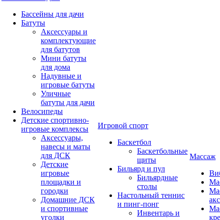
Бассейны для дачи
Батуты
Аксессуары и
комплектующие
для батутов
Мини батуты
для дома
Надувные и
игровые батуты
Уличные
батуты для дачи
Велосипеды
Детские спортивно-
Игровой спорт
игровые комплексы
Аксессуары,
Баскетбол
навесы и маты
Баскетбольные
для ДСК
Массаж
щиты
Детские
Бильярд и пул
игровые
Ви
Бильярдные
площадки и
Ма
столы
городки
Ма
Настольный теннис
Домашние ДСК
ак
и пинг-понг
и спортивные
Ма
Инвентарь и
уголки
кр