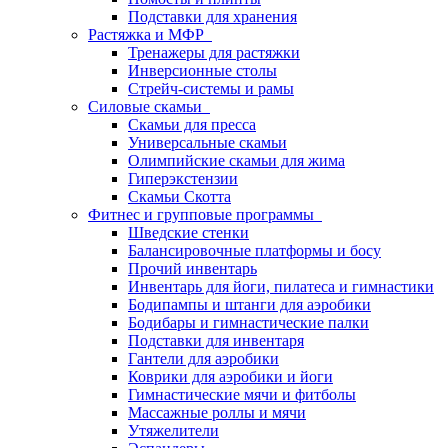
Подставки для хранения
Растяжка и МФР
Тренажеры для растяжки
Инверсионные столы
Стрейч-системы и рамы
Силовые скамьи
Скамьи для пресса
Универсальные скамьи
Олимпийские скамьи для жима
Гиперэкстензии
Скамьи Скотта
Фитнес и групповые программы
Шведские стенки
Балансировочные платформы и босу
Прочий инвентарь
Инвентарь для йоги, пилатеса и гимнастики
Бодипампы и штанги для аэробики
Бодибары и гимнастические палки
Подставки для инвентаря
Гантели для аэробики
Коврики для аэробики и йоги
Гимнастические мячи и фитболы
Массажные роллы и мячи
Утяжелители