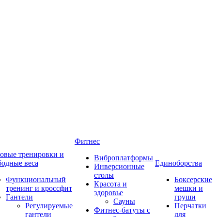
Фитнес
овые тренировки и
Виброплатформы
бодные веса
Единоборства
Инверсионные
столы
Функциональный
Боксерские
Красота и
тренинг и кроссфит
мешки и
здоровье
Гантели
груши
Сауны
Регулируемые
Перчатки
Фитнес-батуты с
гантели
для