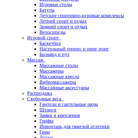
Игровые столы
Батуты
Детские спортивно-игровые комплексы
Летний спорт и отдых
Зимний спорт и отдых
Велосипеды
Игровой спорт
Баскетбол
Настольный теннис и пинг-понг
Бильярд и пул
Массаж
Массажные столы
Массажеры
Массажные кресла
Вибромассажеры
Массажные аксессуары
Распродажа
Свободные веса
Гантели и гантельные ряды
Штанги
Замки и крепления
Грифы
Инвентарь для тяжелой атлетики
Гири
Диски