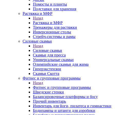
Помосты и плинты
Подставки для хранения
Растяжка и МФР
Назад
Растяжка и МФР
Тренажеры для растяжки
Инверсионные столы
Стрейч-системы и рамы
Силовые скамьи
Назад
Силовые скамьи
Скамьи для пресса
Универсальные скамьи
Олимпийские скамьи для жима
Гиперэкстензии
Скамьи Скотта
Фитнес и групповые программы
Назад
Фитнес и групповые программы
Шведские стенки
Балансировочные платформы и босу
Прочий инвентарь
Инвентарь для йоги, пилатеса и гимнастики
Бодипампы и штанги для аэробики