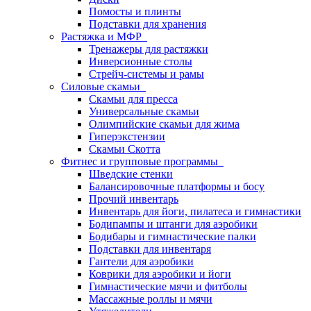
Помосты и плинты
Подставки для хранения
Растяжка и МФР
Тренажеры для растяжки
Инверсионные столы
Стрейч-системы и рамы
Силовые скамьи
Скамьи для пресса
Универсальные скамьи
Олимпийские скамьи для жима
Гиперэкстензии
Скамьи Скотта
Фитнес и групповые программы
Шведские стенки
Балансировочные платформы и босу
Прочий инвентарь
Инвентарь для йоги, пилатеса и гимнастики
Бодипампы и штанги для аэробики
Бодибары и гимнастические палки
Подставки для инвентаря
Гантели для аэробики
Коврики для аэробики и йоги
Гимнастические мячи и фитболы
Массажные роллы и мячи