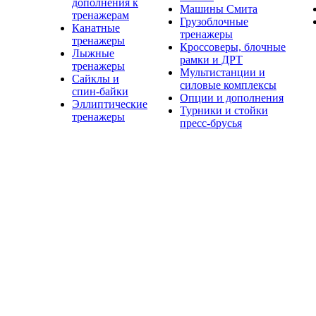
дополнения к
Машины Смита
тренажерам
Грузоблочные
Канатные
тренажеры
тренажеры
Кроссоверы, блочные
Лыжные
рамки и ДРТ
тренажеры
Мультистанции и
Сайклы и
силовые комплексы
спин-байки
Опции и дополнения
Эллиптические
Турники и стойки
тренажеры
пресс-брусья