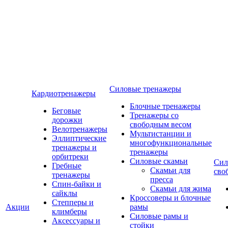
Силовые тренажеры
Кардиотренажеры
Блочные тренажеры
Беговые
Тренажеры со
дорожки
свободным весом
Велотренажеры
Мультистанции и
Эллиптические
многофункциональные
тренажеры и
тренажеры
орбитреки
Силовые скамьи
Сил
Гребные
Скамьи для
сво
тренажеры
пресса
Спин-байки и
Скамьи для жима
сайклы
Кроссоверы и блочные
Степперы и
Акции
рамы
климберы
Силовые рамы и
Аксессуары и
стойки