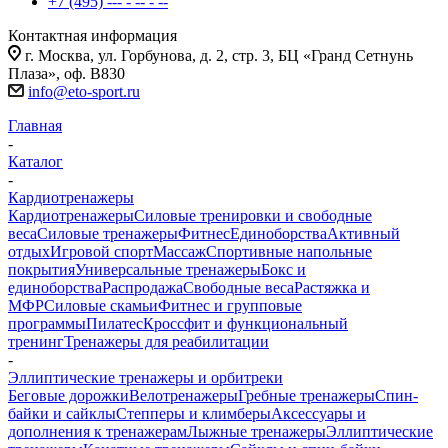
+7 (495) --- - -- - --
Контактная информация
г. Москва, ул. Горбунова, д. 2, стр. 3, БЦ «Гранд Сетнунь
Плаза», оф. В830
info@eto-sport.ru
Главная
-
Каталог
-
Кардиотренажеры
Кардиотренажеры
Силовые тренировки и свободные
веса
Силовые тренажеры
Фитнес
Единоборства
Активный
отдых
Игровой спорт
Массаж
Спортивные напольные
покрытия
Универсальные тренажеры
Бокс и
единоборства
Распродажа
Свободные веса
Растяжка и
МФР
Силовые скамьи
Фитнес и групповые
программы
Пилатес
Кроссфит и функциональный
тренинг
Тренажеры для реабилитации
-
Эллиптические тренажеры и орбитреки
Беговые дорожки
Велотренажеры
Гребные тренажеры
Спин-
байки и сайклы
Степперы и климберы
Аксессуары и
дополнения к тренажерам
Лыжные тренажеры
Эллиптические