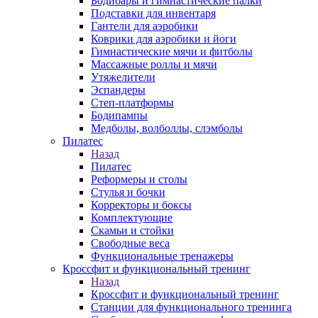
Бодибары и гимнастические палки
Подставки для инвентаря
Гантели для аэробики
Коврики для аэробики и йоги
Гимнастические мячи и фитболы
Массажные роллы и мячи
Утяжелители
Эспандеры
Степ-платформы
Бодипампы
Медболы, волболлы, слэмболы
Пилатес
Назад
Пилатес
Реформеры и столы
Стулья и бочки
Корректоры и боксы
Комплектующие
Скамьи и стойки
Свободные веса
Функциональные тренажеры
Кроссфит и функциональный тренинг
Назад
Кроссфит и функциональный тренинг
Станции для функционального тренинга