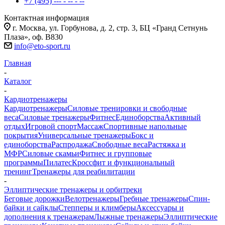
+7 (495) --- - -- - --
Контактная информация
г. Москва, ул. Горбунова, д. 2, стр. 3, БЦ «Гранд Сетнунь
Плаза», оф. В830
info@eto-sport.ru
Главная
-
Каталог
-
Кардиотренажеры
Кардиотренажеры
Силовые тренировки и свободные
веса
Силовые тренажеры
Фитнес
Единоборства
Активный
отдых
Игровой спорт
Массаж
Спортивные напольные
покрытия
Универсальные тренажеры
Бокс и
единоборства
Распродажа
Свободные веса
Растяжка и
МФР
Силовые скамьи
Фитнес и групповые
программы
Пилатес
Кроссфит и функциональный
тренинг
Тренажеры для реабилитации
-
Эллиптические тренажеры и орбитреки
Беговые дорожки
Велотренажеры
Гребные тренажеры
Спин-
байки и сайклы
Степперы и климберы
Аксессуары и
дополнения к тренажерам
Лыжные тренажеры
Эллиптические