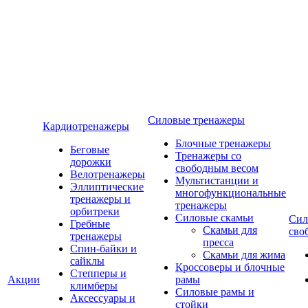
Силовые тренажеры
Кардиотренажеры
Блочные тренажеры
Беговые
Тренажеры со
дорожки
свободным весом
Велотренажеры
Мультистанции и
Эллиптические
многофункциональные
тренажеры и
тренажеры
орбитреки
Силовые скамьи
Сил
Гребные
Скамьи для
сво
тренажеры
пресса
Спин-байки и
Скамьи для жима
сайклы
Кроссоверы и блочные
Степперы и
Акции
рамы
климберы
Силовые рамы и
Аксессуары и
стойки