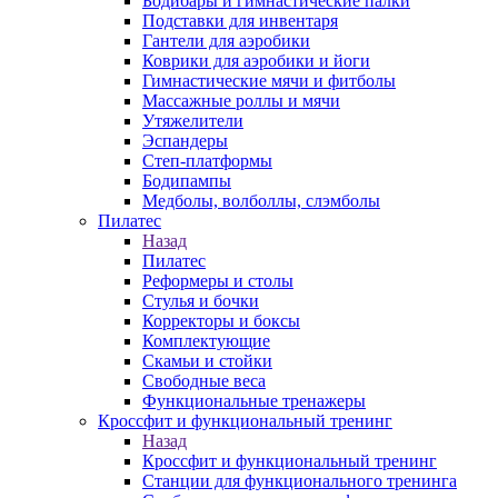
Бодибары и гимнастические палки
Подставки для инвентаря
Гантели для аэробики
Коврики для аэробики и йоги
Гимнастические мячи и фитболы
Массажные роллы и мячи
Утяжелители
Эспандеры
Степ-платформы
Бодипампы
Медболы, волболлы, слэмболы
Пилатес
Назад
Пилатес
Реформеры и столы
Стулья и бочки
Корректоры и боксы
Комплектующие
Скамьи и стойки
Свободные веса
Функциональные тренажеры
Кроссфит и функциональный тренинг
Назад
Кроссфит и функциональный тренинг
Станции для функционального тренинга