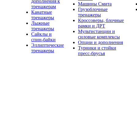
дополнения к
Машины Смита
тренажерам
Грузоблочные
Канатные
тренажеры
тренажеры
Кроссоверы, блочные
Лыжные
рамки и ДРТ
тренажеры
Мультистанции и
Сайклы и
силовые комплексы
спин-байки
Опции и дополнения
Эллиптические
Турники и стойки
тренажеры
пресс-брусья