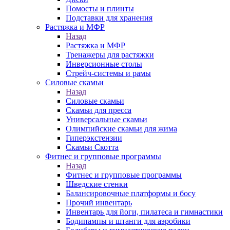
Помосты и плинты
Подставки для хранения
Растяжка и МФР
Назад
Растяжка и МФР
Тренажеры для растяжки
Инверсионные столы
Стрейч-системы и рамы
Силовые скамьи
Назад
Силовые скамьи
Скамьи для пресса
Универсальные скамьи
Олимпийские скамьи для жима
Гиперэкстензии
Скамьи Скотта
Фитнес и групповые программы
Назад
Фитнес и групповые программы
Шведские стенки
Балансировочные платформы и босу
Прочий инвентарь
Инвентарь для йоги, пилатеса и гимнастики
Бодипампы и штанги для аэробики