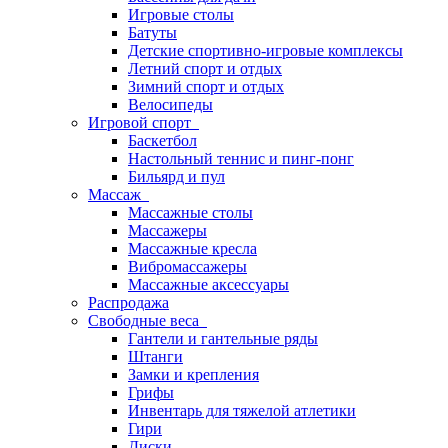
Игровые столы
Батуты
Детские спортивно-игровые комплексы
Летний спорт и отдых
Зимний спорт и отдых
Велосипеды
Игровой спорт
Баскетбол
Настольный теннис и пинг-понг
Бильярд и пул
Массаж
Массажные столы
Массажеры
Массажные кресла
Вибромассажеры
Массажные аксессуары
Распродажа
Свободные веса
Гантели и гантельные ряды
Штанги
Замки и крепления
Грифы
Инвентарь для тяжелой атлетики
Гири
Диски