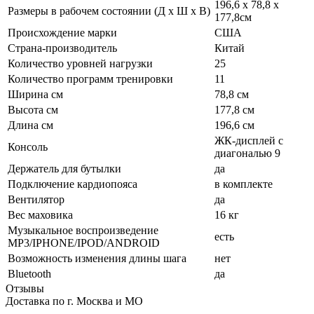
196,6 х 78,8 х
Размеры в рабочем состоянии (Д х Ш х В)
177,8см
Происхождение марки
США
Страна-производитель
Китай
Количество уровней нагрузки
25
Количество программ тренировки
11
Ширина см
78,8 см
Высота см
177,8 см
Длина см
196,6 см
ЖК-дисплей с
Консоль
диагональю 9
Держатель для бутылки
да
Подключение кардиопояса
в комплекте
Вентилятор
да
Вес маховика
16 кг
Музыкальное воспроизведение
есть
MP3/IPHONE/IPOD/ANDROID
Возможность изменения длины шага
нет
Bluetooth
да
Отзывы
Доставка по г. Москва и МО