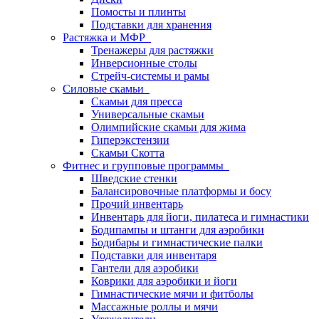
Помосты и плинты
Подставки для хранения
Растяжка и МФР
Тренажеры для растяжки
Инверсионные столы
Стрейч-системы и рамы
Силовые скамьи
Скамьи для пресса
Универсальные скамьи
Олимпийские скамьи для жима
Гиперэкстензии
Скамьи Скотта
Фитнес и групповые программы
Шведские стенки
Балансировочные платформы и босу
Прочий инвентарь
Инвентарь для йоги, пилатеса и гимнастики
Бодипампы и штанги для аэробики
Бодибары и гимнастические палки
Подставки для инвентаря
Гантели для аэробики
Коврики для аэробики и йоги
Гимнастические мячи и фитболы
Массажные роллы и мячи