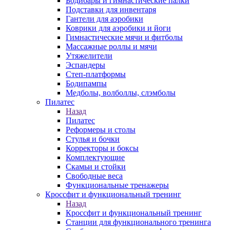
Бодибары и гимнастические палки
Подставки для инвентаря
Гантели для аэробики
Коврики для аэробики и йоги
Гимнастические мячи и фитболы
Массажные роллы и мячи
Утяжелители
Эспандеры
Степ-платформы
Бодипампы
Медболы, волболлы, слэмболы
Пилатес
Назад
Пилатес
Реформеры и столы
Стулья и бочки
Корректоры и боксы
Комплектующие
Скамьи и стойки
Свободные веса
Функциональные тренажеры
Кроссфит и функциональный тренинг
Назад
Кроссфит и функциональный тренинг
Станции для функционального тренинга