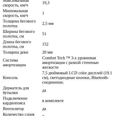
Максимальная
19,3
скорость, км/ч
Минимальная
1
скорость, км/ч
Толщина бегового
2,5 мм
полотна
Ширина бегового
51
полотна, см
Длина бегового
152
полотна, см
Толщина деки
20 мм
Comfort Tech ™ 3-х уровневая
Система
амортизация с разной степенью
амортизации
жескости
7,5 дюймовый LCD color дисплей (19.1
Консоль
см), светодиодные кнопки, Bluetooth-
соединение.
Держатель для
да
бутылки
Подключение
в комплекте
кардиопояса
Вентилятор
да
Количество слоев