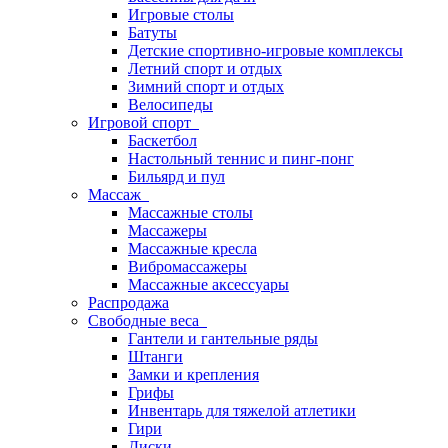
Игровые столы
Батуты
Детские спортивно-игровые комплексы
Летний спорт и отдых
Зимний спорт и отдых
Велосипеды
Игровой спорт
Баскетбол
Настольный теннис и пинг-понг
Бильярд и пул
Массаж
Массажные столы
Массажеры
Массажные кресла
Вибромассажеры
Массажные аксессуары
Распродажа
Свободные веса
Гантели и гантельные ряды
Штанги
Замки и крепления
Грифы
Инвентарь для тяжелой атлетики
Гири
Диски