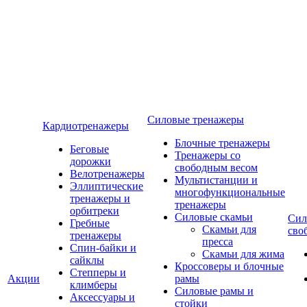
Силовые тренажеры
Кардиотренажеры
Блочные тренажеры
Беговые
Тренажеры со
дорожки
свободным весом
Велотренажеры
Мультистанции и
Эллиптические
многофункциональные
тренажеры и
тренажеры
орбитреки
Силовые скамьи
Сил
Гребные
Скамьи для
сво
тренажеры
пресса
Спин-байки и
Скамьи для жима
сайклы
Кроссоверы и блочные
Степперы и
Акции
рамы
климберы
Силовые рамы и
Аксессуары и
стойки