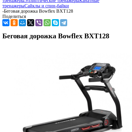
тренажеры
Эллиптические тренажеры
Канатные
тренажеры
Сайклы и спин-байки
-
Беговая дорожка Bowflex BXT128
Поделиться
Беговая дорожка Bowflex BXT128