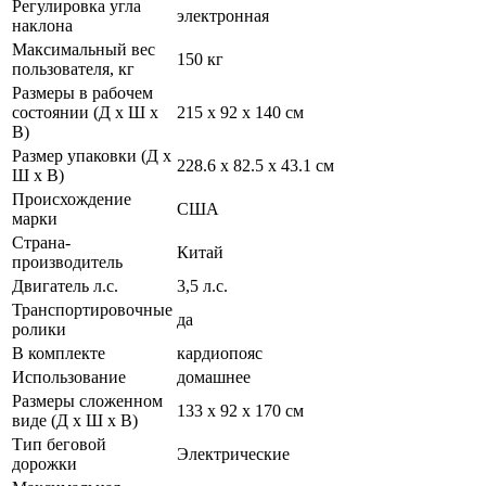
Регулировка угла
электронная
наклона
Максимальный вес
150 кг
пользователя, кг
Размеры в рабочем
состоянии (Д х Ш х
215 x 92 x 140 см
В)
Размер упаковки (Д х
228.6 х 82.5 х 43.1 см
Ш х В)
Происхождение
США
марки
Страна-
Китай
производитель
Двигатель л.с.
3,5 л.с.
Транспортировочные
да
ролики
В комплекте
кардиопояс
Использование
домашнее
Размеры сложенном
133 x 92 x 170 см
виде (Д х Ш х В)
Тип беговой
Электрические
дорожки