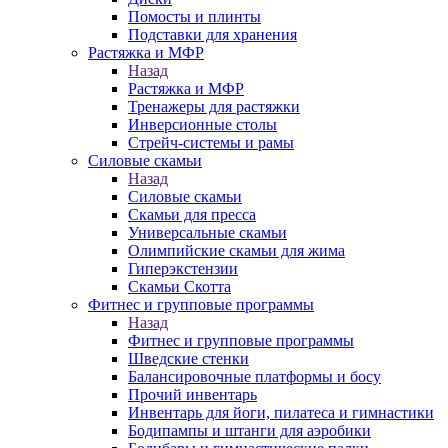
Помосты и плинты
Подставки для хранения
Растяжка и МФР
Назад
Растяжка и МФР
Тренажеры для растяжки
Инверсионные столы
Стрейч-системы и рамы
Силовые скамьи
Назад
Силовые скамьи
Скамьи для пресса
Универсальные скамьи
Олимпийские скамьи для жима
Гиперэкстензии
Скамьи Скотта
Фитнес и групповые программы
Назад
Фитнес и групповые программы
Шведские стенки
Балансировочные платформы и босу
Прочий инвентарь
Инвентарь для йоги, пилатеса и гимнастики
Бодипампы и штанги для аэробики