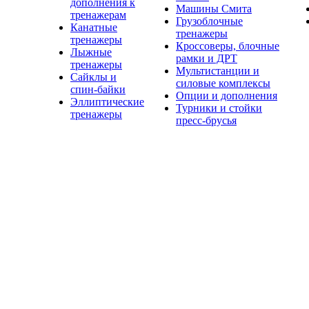
дополнения к
Машины Смита
тренажерам
Грузоблочные
Канатные
тренажеры
тренажеры
Кроссоверы, блочные
Лыжные
рамки и ДРТ
тренажеры
Мультистанции и
Сайклы и
силовые комплексы
спин-байки
Опции и дополнения
Эллиптические
Турники и стойки
тренажеры
пресс-брусья