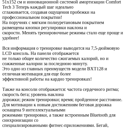
51x152 см и инновационной системой амортизации Comfort
Tech 3 Теперь каждый шаг идеально
сглаживается, создавая ощущения пробежки на
профессиональном покрытии!
На поручнях с мягким полиуретановым покрытием
размещены кнопки регулировки наклона и
скорости. Менять тренировочные режимы стало еще проще и
удобнее!
Вся информация о тренировке выводится на 7,5-дюймовую
LCD консоль. На панели отображается
не только общее количество сжигаемых калорий, но и
сожженные калории за последнюю минуту.
Это одно из главных преимуществ модели BXT128 и
отличная мотивация для еще более
эффективной работы на кардио тренировках!
Также на консоли отображается: частота сердечного ритма;
скорость бега; уровень наклона
дорожки; режим тренировки; время; пройденное расстояние.
Для мотивации к новым достижениям беговая дорожка
оснащена 9 интеллектуальными
режимами тренировки, а также встроенным Bluetooth для
синхронизации со
специализированными фитнес-приложениями. Бегай,