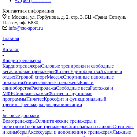
+7 (495) --- - -- - --
Контактная информация
г. Москва, ул. Горбунова, д. 2, стр. 3, БЦ «Гранд Сетнунь
Плаза», оф. В830
info@eto-sport.ru
Главная
-
Каталог
-
Кардиотренажеры
Кардиотренажеры
Силовые тренировки и свободные
веса
Силовые тренажеры
Фитнес
Единоборства
Активный
отдых
Игровой спорт
Массаж
Спортивные напольные
покрытия
Универсальные тренажеры
Бокс и
единоборства
Распродажа
Свободные веса
Растяжка и
МФР
Силовые скамьи
Фитнес и групповые
программы
Пилатес
Кроссфит и функциональный
тренинг
Тренажеры для реабилитации
-
Беговые дорожки
Велотренажеры
Эллиптические тренажеры и
орбитреки
Гребные тренажеры
Спин-байки и сайклы
Степперы
и климберы
Аксессуары и дополнения к тренажерам
Лыжные