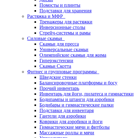
Помосты и плинты
Подставки для хранения
Растяжка и МФР
Тренажеры для растяжки
Инверсионные столы
Стрейч-системы и рамы
Силовые скамьи
Скамьи для пресса
Универсальные скамьи
Олимпийские скамьи для жима
Гиперэкстензии
Скамьи Скотта
Фитнес и групповые программы
Шведские стенки
Балансировочные платформы и босу
Прочий инвентарь
Инвентарь для йоги, пилатеса и гимнастики
Бодипампы и штанги для аэробики
Бодибары и гимнастические палки
Подставки для инвентаря
Гантели для аэробики
Коврики для аэробики и йоги
Гимнастические мячи и фитболы
Массажные роллы и мячи