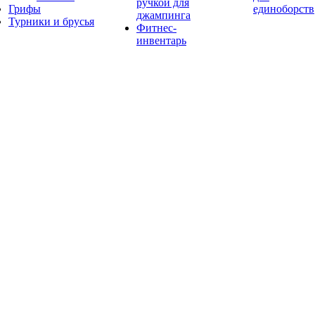
ручкой для
Грифы
единоборств
джампинга
Турники и брусья
Фитнес-
инвентарь