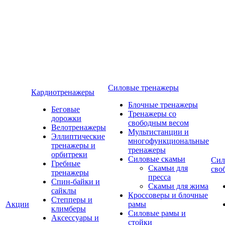
Силовые тренажеры
Кардиотренажеры
Блочные тренажеры
Беговые
Тренажеры со
дорожки
свободным весом
Велотренажеры
Мультистанции и
Эллиптические
многофункциональные
тренажеры и
тренажеры
орбитреки
Силовые скамьи
Сил
Гребные
Скамьи для
сво
тренажеры
пресса
Спин-байки и
Скамьи для жима
сайклы
Кроссоверы и блочные
Степперы и
Акции
рамы
климберы
Силовые рамы и
Аксессуары и
стойки