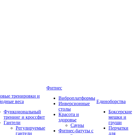
Фитнес
овые тренировки и
Виброплатформы
бодные веса
Единоборства
Инверсионные
столы
Функциональный
Боксерские
Красота и
тренинг и кроссфит
мешки и
здоровье
Гантели
груши
Сауны
Регулируемые
Перчатки
Фитнес-батуты с
гантели
для