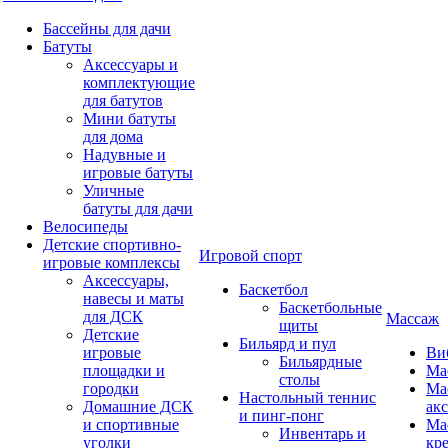
Бассейны для дачи
Батуты
Аксессуары и
комплектующие
для батутов
Мини батуты
для дома
Надувные и
игровые батуты
Уличные
батуты для дачи
Велосипеды
Детские спортивно-
Игровой спорт
игровые комплексы
Аксессуары,
Баскетбол
навесы и маты
Баскетбольные
для ДСК
Массаж
щиты
Детские
Бильярд и пул
игровые
Ви
Бильярдные
площадки и
Ма
столы
городки
Ма
Настольный теннис
Домашние ДСК
ак
и пинг-понг
и спортивные
Ма
Инвентарь и
уголки
кр