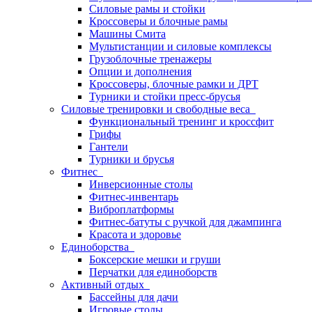
Силовые рамы и стойки
Кроссоверы и блочные рамы
Машины Смита
Мультистанции и силовые комплексы
Грузоблочные тренажеры
Опции и дополнения
Кроссоверы, блочные рамки и ДРТ
Турники и стойки пресс-брусья
Силовые тренировки и свободные веса
Функциональный тренинг и кроссфит
Грифы
Гантели
Турники и брусья
Фитнес
Инверсионные столы
Фитнес-инвентарь
Виброплатформы
Фитнес-батуты с ручкой для джампинга
Красота и здоровье
Единоборства
Боксерские мешки и груши
Перчатки для единоборств
Активный отдых
Бассейны для дачи
Игровые столы