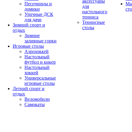
аксессуары
Песочницы и
Ма
для
домики
ст
настольного
Уличные ДСК
тенниса
для дачи
Теннисные
Зимний спорт и
столы
отдых
Зимние
заливные горки
Игровые столы
Аэрохоккей
Настольный
футбол и кикер
Настольный
хоккей
Универсальные
игровые столы
Летний спорт и
отдых
Веломобили
Самокаты