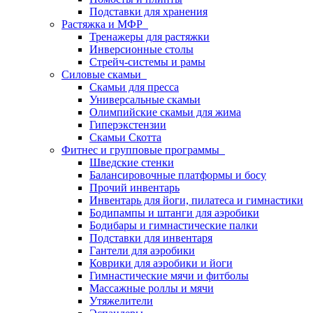
Подставки для хранения
Растяжка и МФР
Тренажеры для растяжки
Инверсионные столы
Стрейч-системы и рамы
Силовые скамьи
Скамьи для пресса
Универсальные скамьи
Олимпийские скамьи для жима
Гиперэкстензии
Скамьи Скотта
Фитнес и групповые программы
Шведские стенки
Балансировочные платформы и босу
Прочий инвентарь
Инвентарь для йоги, пилатеса и гимнастики
Бодипампы и штанги для аэробики
Бодибары и гимнастические палки
Подставки для инвентаря
Гантели для аэробики
Коврики для аэробики и йоги
Гимнастические мячи и фитболы
Массажные роллы и мячи
Утяжелители