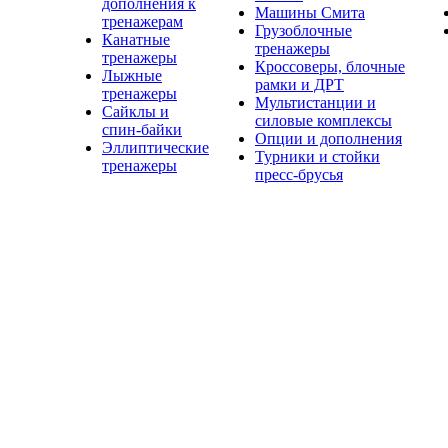
дополнения к
Машины Смита
тренажерам
Грузоблочные
Канатные
тренажеры
тренажеры
Кроссоверы, блочные
Лыжные
рамки и ДРТ
тренажеры
Мультистанции и
Сайклы и
силовые комплексы
спин-байки
Опции и дополнения
Эллиптические
Турники и стойки
тренажеры
пресс-брусья