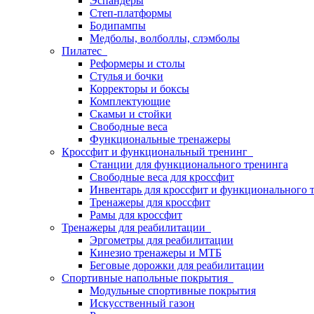
Эспандеры
Степ-платформы
Бодипампы
Медболы, волболлы, слэмболы
Пилатес
Реформеры и столы
Стулья и бочки
Корректоры и боксы
Комплектующие
Скамьи и стойки
Свободные веса
Функциональные тренажеры
Кроссфит и функциональный тренинг
Станции для функционального тренинга
Свободные веса для кроссфит
Инвентарь для кроссфит и функционального 
Тренажеры для кроссфит
Рамы для кроссфит
Тренажеры для реабилитации
Эргометры для реабилитации
Кинезио тренажеры и МТБ
Беговые дорожки для реабилитации
Спортивные напольные покрытия
Модульные спортивные покрытия
Искусственный газон