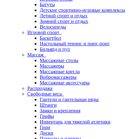
Батуты
Детские спортивно-игровые комплексы
Летний спорт и отдых
Зимний спорт и отдых
Велосипеды
Игровой спорт
Баскетбол
Настольный теннис и пинг-понг
Бильярд и пул
Массаж
Массажные столы
Массажеры
Массажные кресла
Вибромассажеры
Массажные аксессуары
Распродажа
Свободные веса
Гантели и гантельные ряды
Штанги
Замки и крепления
Грифы
Инвентарь для тяжелой атлетики
Гири
Диски
Помосты и плинты