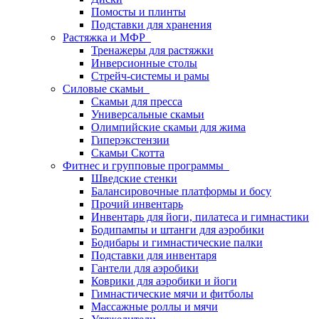
Помосты и плинты
Подставки для хранения
Растяжка и МФР
Тренажеры для растяжки
Инверсионные столы
Стрейч-системы и рамы
Силовые скамьи
Скамьи для пресса
Универсальные скамьи
Олимпийские скамьи для жима
Гиперэкстензии
Скамьи Скотта
Фитнес и групповые программы
Шведские стенки
Балансировочные платформы и босу
Прочий инвентарь
Инвентарь для йоги, пилатеса и гимнастики
Бодипампы и штанги для аэробики
Бодибары и гимнастические палки
Подставки для инвентаря
Гантели для аэробики
Коврики для аэробики и йоги
Гимнастические мячи и фитболы
Массажные роллы и мячи