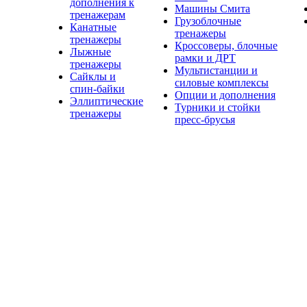
дополнения к
Машины Смита
тренажерам
Грузоблочные
Канатные
тренажеры
тренажеры
Кроссоверы, блочные
Лыжные
рамки и ДРТ
тренажеры
Мультистанции и
Сайклы и
силовые комплексы
спин-байки
Опции и дополнения
Эллиптические
Турники и стойки
тренажеры
пресс-брусья