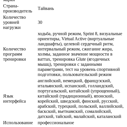
Страна-
Тайвань
производитель
Количество
уровней
30
нагрузки
ходьба, ручной режим, Sprint 8, визуальные
ориентиры, Virtual Active (виртуальные
ландшафты), целевой сердечный ритм,
Количество
интервальный режим, сжигание жира,
программ
холмы, заданное значение мощности в
тренировки
ваттах, тренировка Glute (ягодичных
мышц), тренировки с заданными
параметрами, тест на уровень спортивной
подготовки, пользовательский режим
английский, немецкий, французский,
итальянский, испанский, голландский,
португальский, китайский (упрощенный),
Язык
китайский (традиционный), японский,
интерфейса
корейский, шведский, финский, русский,
арабский, турецкий, польский, валлийский,
баскский, вьетнамский, сомалийский,
датский, тайский, малайский, каталанский
Использование
профессиональное