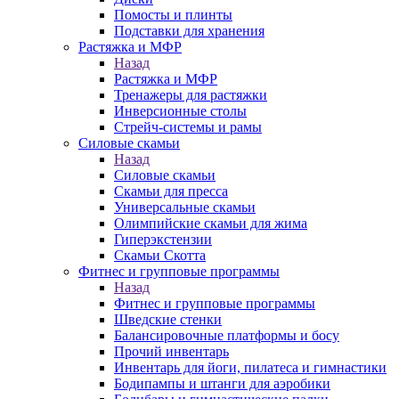
Помосты и плинты
Подставки для хранения
Растяжка и МФР
Назад
Растяжка и МФР
Тренажеры для растяжки
Инверсионные столы
Стрейч-системы и рамы
Силовые скамьи
Назад
Силовые скамьи
Скамьи для пресса
Универсальные скамьи
Олимпийские скамьи для жима
Гиперэкстензии
Скамьи Скотта
Фитнес и групповые программы
Назад
Фитнес и групповые программы
Шведские стенки
Балансировочные платформы и босу
Прочий инвентарь
Инвентарь для йоги, пилатеса и гимнастики
Бодипампы и штанги для аэробики