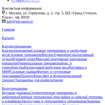
+7 (495) --- - -- - --
Контактная информация
г. Москва, ул. Горбунова, д. 2, стр. 3, БЦ «Гранд Сетнунь
Плаза», оф. В830
info@eto-sport.ru
Главная
-
Каталог
-
Кардиотренажеры
Кардиотренажеры
Силовые тренировки и свободные
веса
Силовые тренажеры
Фитнес
Единоборства
Активный
отдых
Игровой спорт
Массаж
Спортивные напольные
покрытия
Универсальные тренажеры
Бокс и
единоборства
Распродажа
Свободные веса
Растяжка и
МФР
Силовые скамьи
Фитнес и групповые
программы
Пилатес
Кроссфит и функциональный
тренинг
Тренажеры для реабилитации
-
Велотренажеры
Беговые дорожки
Эллиптические тренажеры и
орбитреки
Гребные тренажеры
Спин-байки и сайклы
Степперы
и климберы
Аксессуары и дополнения к тренажерам
Лыжные