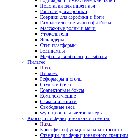
Бодибары и гимнастические палки
Подставки для инвентаря
Гантели для аэробики
Коврики для аэробики и йоги
Гимнастические мячи и фитболы
Массажные роллы и мячи
Утяжелители
Эспандеры
Степ-платформы
Бодипампы
Медболы, волболлы, слэмболы
Пилатес
Назад
Пилатес
Реформеры и столы
Стулья и бочки
Корректоры и боксы
Комплектующие
Скамьи и стойки
Свободные веса
Функциональные тренажеры
Кроссфит и функциональный тренинг
Назад
Кроссфит и функциональный тренинг
Станции для функционального тренинга