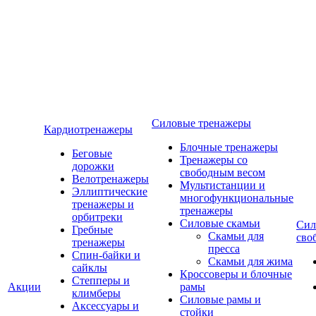
Силовые тренажеры
Кардиотренажеры
Блочные тренажеры
Беговые
Тренажеры со
дорожки
свободным весом
Велотренажеры
Мультистанции и
Эллиптические
многофункциональные
тренажеры и
тренажеры
орбитреки
Силовые скамьи
Сил
Гребные
Скамьи для
сво
тренажеры
пресса
Спин-байки и
Скамьи для жима
сайклы
Кроссоверы и блочные
Степперы и
Акции
рамы
климберы
Силовые рамы и
Аксессуары и
стойки