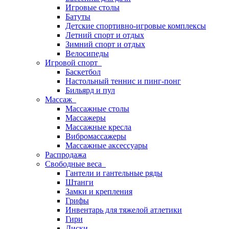
Игровые столы
Батуты
Детские спортивно-игровые комплексы
Летний спорт и отдых
Зимний спорт и отдых
Велосипеды
Игровой спорт
Баскетбол
Настольный теннис и пинг-понг
Бильярд и пул
Массаж
Массажные столы
Массажеры
Массажные кресла
Вибромассажеры
Массажные аксессуары
Распродажа
Свободные веса
Гантели и гантельные ряды
Штанги
Замки и крепления
Грифы
Инвентарь для тяжелой атлетики
Гири
Диски