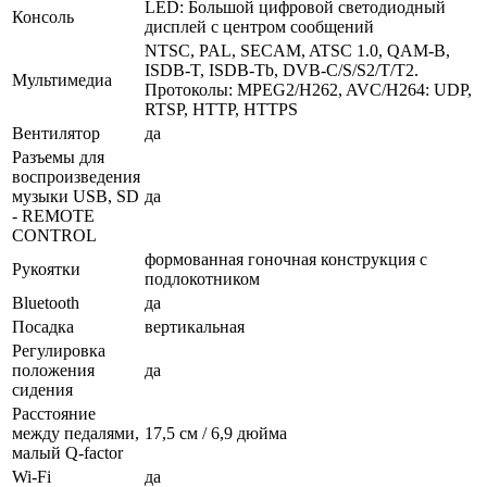
LED: Большой цифровой светодиодный
Консоль
дисплей с центром сообщений
NTSC, PAL, SECAM, ATSC 1.0, QAM-B,
ISDB-T, ISDB-Tb, DVB-C/S/S2/T/T2.
Мультимедиа
Протоколы: MPEG2/H262, AVC/H264: UDP,
RTSP, HTTP, HTTPS
Вентилятор
да
Разъемы для
воспроизведения
музыки USB, SD
да
- REMOTE
CONTROL
формованная гоночная конструкция с
Рукоятки
подлокотником
Bluetooth
да
Посадка
вертикальная
Регулировка
положения
да
сидения
Расстояние
между педалями,
17,5 см / 6,9 дюйма
малый Q-factor
Wi-Fi
да