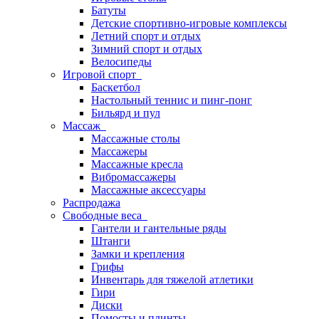
Батуты
Детские спортивно-игровые комплексы
Летний спорт и отдых
Зимний спорт и отдых
Велосипеды
Игровой спорт
Баскетбол
Настольный теннис и пинг-понг
Бильярд и пул
Массаж
Массажные столы
Массажеры
Массажные кресла
Вибромассажеры
Массажные аксессуары
Распродажа
Свободные веса
Гантели и гантельные ряды
Штанги
Замки и крепления
Грифы
Инвентарь для тяжелой атлетики
Гири
Диски
Помосты и плинты