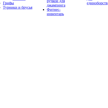
ручкой для
Грифы
единоборств
джампинга
Турники и брусья
Фитнес-
инвентарь