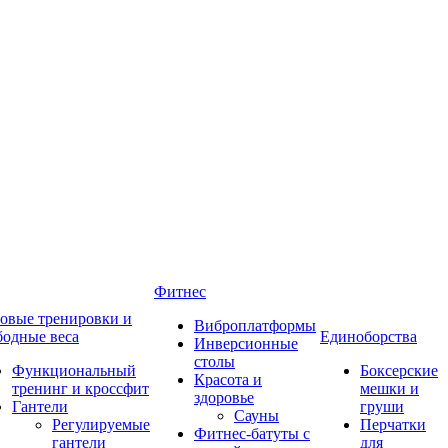
Фитнес
овые тренировки и
Виброплатформы
бодные веса
Единоборства
Инверсионные
столы
Функциональный
Боксерские
Красота и
тренинг и кроссфит
мешки и
здоровье
Гантели
груши
Сауны
Регулируемые
Перчатки
Фитнес-батуты с
гантели
для