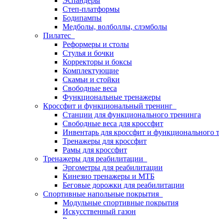
Эспандеры
Степ-платформы
Бодипампы
Медболы, волболлы, слэмболы
Пилатес
Реформеры и столы
Стулья и бочки
Корректоры и боксы
Комплектующие
Скамьи и стойки
Свободные веса
Функциональные тренажеры
Кроссфит и функциональный тренинг
Станции для функционального тренинга
Свободные веса для кроссфит
Инвентарь для кроссфит и функционального 
Тренажеры для кроссфит
Рамы для кроссфит
Тренажеры для реабилитации
Эргометры для реабилитации
Кинезио тренажеры и МТБ
Беговые дорожки для реабилитации
Спортивные напольные покрытия
Модульные спортивные покрытия
Искусственный газон