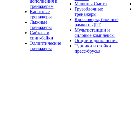
дополнения к
Машины Смита
тренажерам
Грузоблочные
Канатные
тренажеры
тренажеры
Кроссоверы, блочные
Лыжные
рамки и ДРТ
тренажеры
Мультистанции и
Сайклы и
силовые комплексы
спин-байки
Опции и дополнения
Эллиптические
Турники и стойки
тренажеры
пресс-брусья