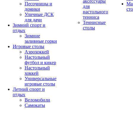
аксессуары
Песочницы и
Ма
для
домики
ст
настольного
Уличные ДСК
тенниса
для дачи
Теннисные
Зимний спорт и
столы
отдых
Зимние
заливные горки
Игровые столы
Аэрохоккей
Настольный
футбол и кикер
Настольный
хоккей
Универсальные
игровые столы
Летний спорт и
отдых
Веломобили
Самокаты