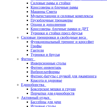
Силовые рамы и стойки
Кроссоверы и блочные рамы
Машины Смита
Мультистанции и силовые комплексы
Грузоблочные тренажеры
Опции и дополнения
Кроссоверы, блочные рамки и ДРТ
Турники и стойки пресс-брусья
Силовые тренировки и свободные веса
Функциональный тренинг и кроссфит
Грифы
Гантели
Турники и брусья
Фитнес
Инверсионные столы
Фитнес-инвентарь
Виброплатформы
Фитнес-батуты с ручкой для джампинга
Красота и здоровье
Единоборства
Боксерские мешки и груши
Перчатки для единоборств
Активный отдых
Бассейны для дачи
Игровые столы