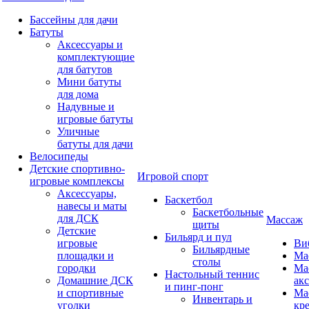
Бассейны для дачи
Батуты
Аксессуары и
комплектующие
для батутов
Мини батуты
для дома
Надувные и
игровые батуты
Уличные
батуты для дачи
Велосипеды
Детские спортивно-
Игровой спорт
игровые комплексы
Аксессуары,
Баскетбол
навесы и маты
Баскетбольные
для ДСК
Массаж
щиты
Детские
Бильярд и пул
игровые
Ви
Бильярдные
площадки и
Ма
столы
городки
Ма
Настольный теннис
Домашние ДСК
ак
и пинг-понг
и спортивные
Ма
Инвентарь и
уголки
кр