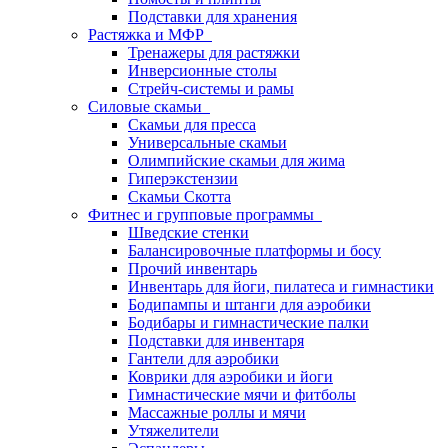
Подставки для хранения
Растяжка и МФР
Тренажеры для растяжки
Инверсионные столы
Стрейч-системы и рамы
Силовые скамьи
Скамьи для пресса
Универсальные скамьи
Олимпийские скамьи для жима
Гиперэкстензии
Скамьи Скотта
Фитнес и групповые программы
Шведские стенки
Балансировочные платформы и босу
Прочий инвентарь
Инвентарь для йоги, пилатеса и гимнастики
Бодипампы и штанги для аэробики
Бодибары и гимнастические палки
Подставки для инвентаря
Гантели для аэробики
Коврики для аэробики и йоги
Гимнастические мячи и фитболы
Массажные роллы и мячи
Утяжелители