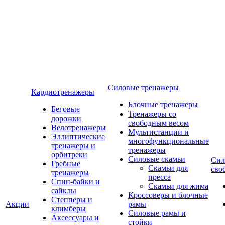
Силовые тренажеры
Кардиотренажеры
Блочные тренажеры
Беговые
Тренажеры со
дорожки
свободным весом
Велотренажеры
Мультистанции и
Эллиптические
многофункциональные
тренажеры и
тренажеры
орбитреки
Силовые скамьи
Сил
Гребные
Скамьи для
сво
тренажеры
пресса
Спин-байки и
Скамьи для жима
сайклы
Кроссоверы и блочные
Степперы и
Акции
рамы
климберы
Силовые рамы и
Аксессуары и
стойки