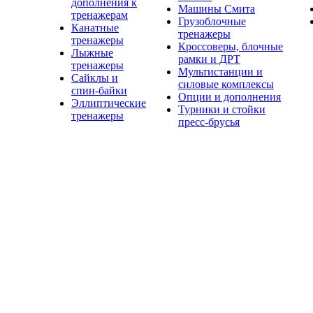
дополнения к
Машины Смита
тренажерам
Грузоблочные
Канатные
тренажеры
тренажеры
Кроссоверы, блочные
Лыжные
рамки и ДРТ
тренажеры
Мультистанции и
Сайклы и
силовые комплексы
спин-байки
Опции и дополнения
Эллиптические
Турники и стойки
тренажеры
пресс-брусья