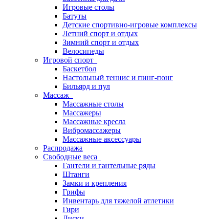
Игровые столы
Батуты
Детские спортивно-игровые комплексы
Летний спорт и отдых
Зимний спорт и отдых
Велосипеды
Игровой спорт
Баскетбол
Настольный теннис и пинг-понг
Бильярд и пул
Массаж
Массажные столы
Массажеры
Массажные кресла
Вибромассажеры
Массажные аксессуары
Распродажа
Свободные веса
Гантели и гантельные ряды
Штанги
Замки и крепления
Грифы
Инвентарь для тяжелой атлетики
Гири
Диски