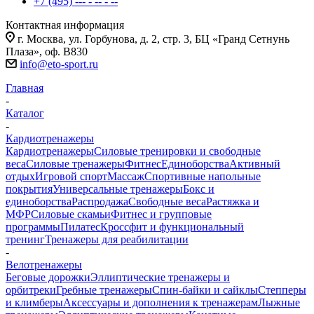
+7 (495) --- - -- - --
Контактная информация
г. Москва, ул. Горбунова, д. 2, стр. 3, БЦ «Гранд Сетнунь
Плаза», оф. В830
info@eto-sport.ru
Главная
-
Каталог
-
Кардиотренажеры
Кардиотренажеры
Силовые тренировки и свободные
веса
Силовые тренажеры
Фитнес
Единоборства
Активный
отдых
Игровой спорт
Массаж
Спортивные напольные
покрытия
Универсальные тренажеры
Бокс и
единоборства
Распродажа
Свободные веса
Растяжка и
МФР
Силовые скамьи
Фитнес и групповые
программы
Пилатес
Кроссфит и функциональный
тренинг
Тренажеры для реабилитации
-
Велотренажеры
Беговые дорожки
Эллиптические тренажеры и
орбитреки
Гребные тренажеры
Спин-байки и сайклы
Степперы
и климберы
Аксессуары и дополнения к тренажерам
Лыжные