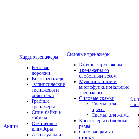
Силовые тренажеры
Кардиотренажеры
Блочные тренажеры
Беговые
Тренажеры со
дорожки
свободным весом
Велотренажеры
Мультистанции и
Эллиптические
многофункциональные
тренажеры и
тренажеры
орбитреки
Силовые скамьи
Сил
Гребные
Скамьи для
сво
тренажеры
пресса
Спин-байки и
Скамьи для жима
сайклы
Кроссоверы и блочные
Степперы и
Акции
рамы
климберы
Силовые рамы и
Аксессуары и
стойки