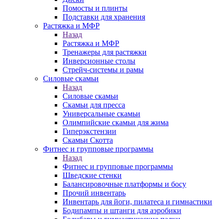
Помосты и плинты
Подставки для хранения
Растяжка и МФР
Назад
Растяжка и МФР
Тренажеры для растяжки
Инверсионные столы
Стрейч-системы и рамы
Силовые скамьи
Назад
Силовые скамьи
Скамьи для пресса
Универсальные скамьи
Олимпийские скамьи для жима
Гиперэкстензии
Скамьи Скотта
Фитнес и групповые программы
Назад
Фитнес и групповые программы
Шведские стенки
Балансировочные платформы и босу
Прочий инвентарь
Инвентарь для йоги, пилатеса и гимнастики
Бодипампы и штанги для аэробики