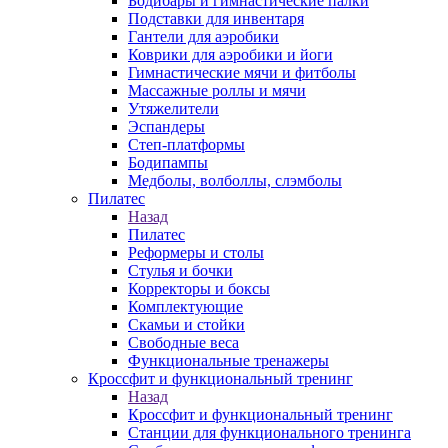
Бодибары и гимнастические палки
Подставки для инвентаря
Гантели для аэробики
Коврики для аэробики и йоги
Гимнастические мячи и фитболы
Массажные роллы и мячи
Утяжелители
Эспандеры
Степ-платформы
Бодипампы
Медболы, волболлы, слэмболы
Пилатес
Назад
Пилатес
Реформеры и столы
Стулья и бочки
Корректоры и боксы
Комплектующие
Скамьи и стойки
Свободные веса
Функциональные тренажеры
Кроссфит и функциональный тренинг
Назад
Кроссфит и функциональный тренинг
Станции для функционального тренинга