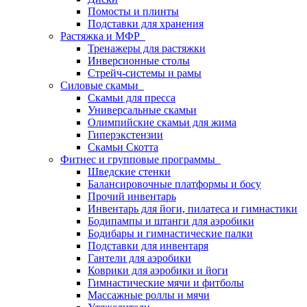
Помосты и плинты
Подставки для хранения
Растяжка и МФР
Тренажеры для растяжки
Инверсионные столы
Стрейч-системы и рамы
Силовые скамьи
Скамьи для пресса
Универсальные скамьи
Олимпийские скамьи для жима
Гиперэкстензии
Скамьи Скотта
Фитнес и групповые программы
Шведские стенки
Балансировочные платформы и босу
Прочий инвентарь
Инвентарь для йоги, пилатеса и гимнастики
Бодипампы и штанги для аэробики
Бодибары и гимнастические палки
Подставки для инвентаря
Гантели для аэробики
Коврики для аэробики и йоги
Гимнастические мячи и фитболы
Массажные роллы и мячи