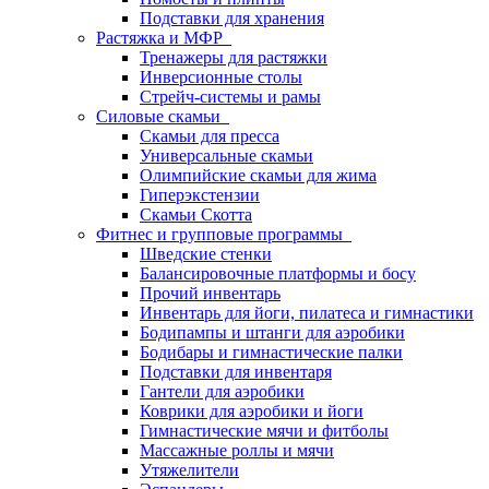
Подставки для хранения
Растяжка и МФР
Тренажеры для растяжки
Инверсионные столы
Стрейч-системы и рамы
Силовые скамьи
Скамьи для пресса
Универсальные скамьи
Олимпийские скамьи для жима
Гиперэкстензии
Скамьи Скотта
Фитнес и групповые программы
Шведские стенки
Балансировочные платформы и босу
Прочий инвентарь
Инвентарь для йоги, пилатеса и гимнастики
Бодипампы и штанги для аэробики
Бодибары и гимнастические палки
Подставки для инвентаря
Гантели для аэробики
Коврики для аэробики и йоги
Гимнастические мячи и фитболы
Массажные роллы и мячи
Утяжелители