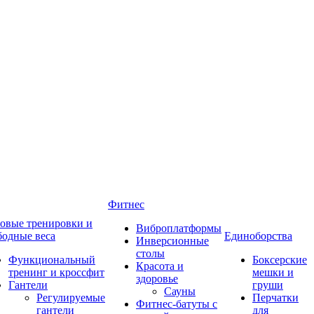
Фитнес
овые тренировки и
Виброплатформы
бодные веса
Единоборства
Инверсионные
столы
Функциональный
Боксерские
Красота и
тренинг и кроссфит
мешки и
здоровье
Гантели
груши
Сауны
Регулируемые
Перчатки
Фитнес-батуты с
гантели
для