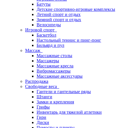
Батуты
Детские спортивно-игровые комплексы
Летний спорт и отдых
Зимний спорт и отдых
Велосипеды
Игровой спорт
Баскетбол
Настольный теннис и пинг-понг
Бильярд и пул
Массаж
Массажные столы
Массажеры
Массажные кресла
Вибромассажеры
Массажные аксессуары
Распродажа
Свободные веса
Гантели и гантельные ряды
Штанги
Замки и крепления
Грифы
Инвентарь для тяжелой атлетики
Гири
Диски
Помосты и плинты