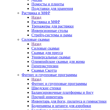
Помосты и плинты
Подставки для хранения
Растяжка и МФР
Назад
Растяжка и МФР
Тренажеры для растяжки
Инверсионные столы
Стрейч-системы и рамы
Силовые скамьи
Назад
Силовые скамьи
Скамьи для пресса
Универсальные скамьи
Олимпийские скамьи для жима
Гиперэкстензии
Скамьи Скотта
Фитнес и групповые программы
Назад
Фитнес и групповые программы
Шведские стенки
Балансировочные платформы и босу
Прочий инвентарь
Инвентарь для йоги, пилатеса и гимнастики
Бодипампы и штанги для аэробики