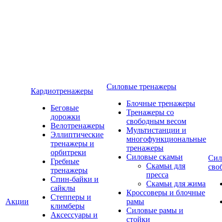
Силовые тренажеры
Кардиотренажеры
Блочные тренажеры
Беговые
Тренажеры со
дорожки
свободным весом
Велотренажеры
Мультистанции и
Эллиптические
многофункциональные
тренажеры и
тренажеры
орбитреки
Силовые скамьи
Сил
Гребные
Скамьи для
сво
тренажеры
пресса
Спин-байки и
Скамьи для жима
сайклы
Кроссоверы и блочные
Степперы и
Акции
рамы
климберы
Силовые рамы и
Аксессуары и
стойки