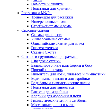
Помосты и плинты
Подставки для хранения
Растяжка и МФР
Тренажеры для растяжки
Инверсионные столы
Стрейч-системы и рамы
Силовые скамьи
Скамьи для пресса
Универсальные скамьи
Олимпийские скамьи для жима
Гиперэкстензии
Скамьи Скотта
Фитнес и групповые программы
Шведские стенки
Балансировочные платформы и босу
Прочий инвентарь
Инвентарь для йоги, пилатеса и гимнастики
Бодипампы и штанги для аэробики
Бодибары и гимнастические палки
Подставки для инвентаря
Гантели для аэробики
Коврики для аэробики и йоги
Гимнастические мячи и фитболы
Массажные роллы и мячи