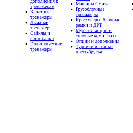
дополнения к
Машины Смита
тренажерам
Грузоблочные
Канатные
тренажеры
тренажеры
Кроссоверы, блочные
Лыжные
рамки и ДРТ
тренажеры
Мультистанции и
Сайклы и
силовые комплексы
спин-байки
Опции и дополнения
Эллиптические
Турники и стойки
тренажеры
пресс-брусья