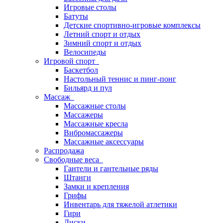
Игровые столы
Батуты
Детские спортивно-игровые комплексы
Летний спорт и отдых
Зимний спорт и отдых
Велосипеды
Игровой спорт
Баскетбол
Настольный теннис и пинг-понг
Бильярд и пул
Массаж
Массажные столы
Массажеры
Массажные кресла
Вибромассажеры
Массажные аксессуары
Распродажа
Свободные веса
Гантели и гантельные ряды
Штанги
Замки и крепления
Грифы
Инвентарь для тяжелой атлетики
Гири
Диски