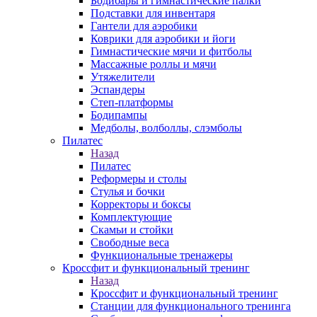
Бодибары и гимнастические палки
Подставки для инвентаря
Гантели для аэробики
Коврики для аэробики и йоги
Гимнастические мячи и фитболы
Массажные роллы и мячи
Утяжелители
Эспандеры
Степ-платформы
Бодипампы
Медболы, волболлы, слэмболы
Пилатес
Назад
Пилатес
Реформеры и столы
Стулья и бочки
Корректоры и боксы
Комплектующие
Скамьи и стойки
Свободные веса
Функциональные тренажеры
Кроссфит и функциональный тренинг
Назад
Кроссфит и функциональный тренинг
Станции для функционального тренинга