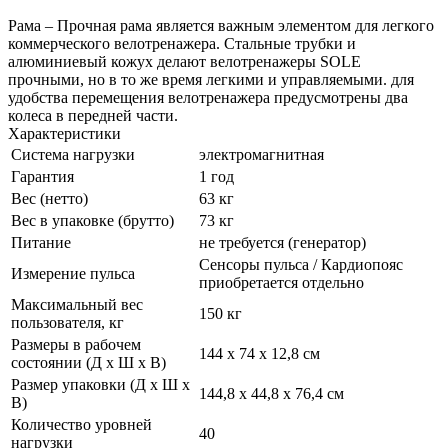
Рама – Прочная рама является важным элементом для легкого
коммерческого велотренажера. Стальные трубки и
алюминиевый кожух делают велотренажеры SOLE
прочными, но в то же время легкими и управляемыми. для
удобства перемещения велотренажера предусмотрены два
колеса в передней части.
Характеристики
Система нагрузки
электромагнитная
Гарантия
1 год
Вес (нетто)
63 кг
Вес в упаковке (брутто)
73 кг
Питание
не требуется (генератор)
Сенсоры пульса / Кардиопояс
Измерение пульса
приобретается отдельно
Максимальный вес
150 кг
пользователя, кг
Размеры в рабочем
144 х 74 х 12,8 см
состоянии (Д х Ш х В)
Размер упаковки (Д х Ш х
144,8 х 44,8 х 76,4 см
В)
Количество уровней
40
нагрузки