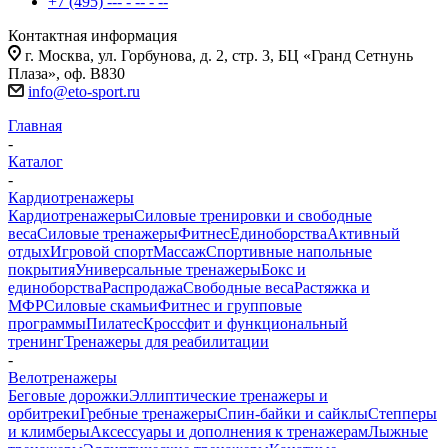
+7 (495) --- - -- - --
Контактная информация
г. Москва, ул. Горбунова, д. 2, стр. 3, БЦ «Гранд Сетнунь
Плаза», оф. В830
info@eto-sport.ru
Главная
-
Каталог
-
Кардиотренажеры
Кардиотренажеры
Силовые тренировки и свободные
веса
Силовые тренажеры
Фитнес
Единоборства
Активный
отдых
Игровой спорт
Массаж
Спортивные напольные
покрытия
Универсальные тренажеры
Бокс и
единоборства
Распродажа
Свободные веса
Растяжка и
МФР
Силовые скамьи
Фитнес и групповые
программы
Пилатес
Кроссфит и функциональный
тренинг
Тренажеры для реабилитации
-
Велотренажеры
Беговые дорожки
Эллиптические тренажеры и
орбитреки
Гребные тренажеры
Спин-байки и сайклы
Степперы
и климберы
Аксессуары и дополнения к тренажерам
Лыжные