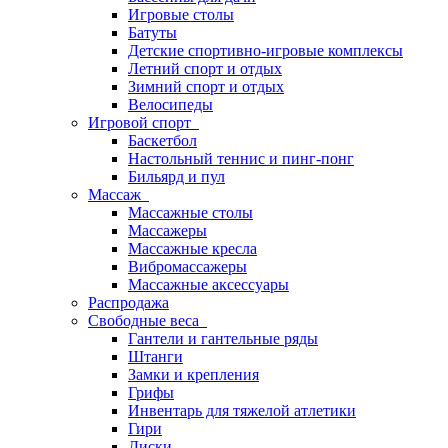
Игровые столы
Батуты
Детские спортивно-игровые комплексы
Летний спорт и отдых
Зимний спорт и отдых
Велосипеды
Игровой спорт
Баскетбол
Настольный теннис и пинг-понг
Бильярд и пул
Массаж
Массажные столы
Массажеры
Массажные кресла
Вибромассажеры
Массажные аксессуары
Распродажа
Свободные веса
Гантели и гантельные ряды
Штанги
Замки и крепления
Грифы
Инвентарь для тяжелой атлетики
Гири
Диски