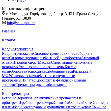
+7 (495) --- - -- - --
Контактная информация
г. Москва, ул. Горбунова, д. 2, стр. 3, БЦ «Гранд Сетнунь
Плаза», оф. В830
info@eto-sport.ru
Главная
-
Каталог
-
Кардиотренажеры
Кардиотренажеры
Силовые тренировки и свободные
веса
Силовые тренажеры
Фитнес
Единоборства
Активный
отдых
Игровой спорт
Массаж
Спортивные напольные
покрытия
Универсальные тренажеры
Бокс и
единоборства
Распродажа
Свободные веса
Растяжка и
МФР
Силовые скамьи
Фитнес и групповые
программы
Пилатес
Кроссфит и функциональный
тренинг
Тренажеры для реабилитации
-
Велотренажеры
Беговые дорожки
Эллиптические тренажеры и
орбитреки
Гребные тренажеры
Спин-байки и сайклы
Степперы
и климберы
Аксессуары и дополнения к тренажерам
Лыжные