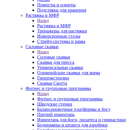
Помосты и плинты
Подставки для хранения
Растяжка и МФР
Назад
Растяжка и МФР
Тренажеры для растяжки
Инверсионные столы
Стрейч-системы и рамы
Силовые скамьи
Назад
Силовые скамьи
Скамьи для пресса
Универсальные скамьи
Олимпийские скамьи для жима
Гиперэкстензии
Скамьи Скотта
Фитнес и групповые программы
Назад
Фитнес и групповые программы
Шведские стенки
Балансировочные платформы и босу
Прочий инвентарь
Инвентарь для йоги, пилатеса и гимнастики
Бодипампы и штанги для аэробики