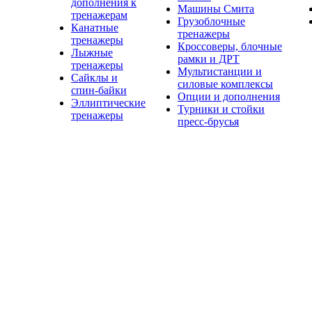
дополнения к
Машины Смита
тренажерам
Грузоблочные
Канатные
тренажеры
тренажеры
Кроссоверы, блочные
Лыжные
рамки и ДРТ
тренажеры
Мультистанции и
Сайклы и
силовые комплексы
спин-байки
Опции и дополнения
Эллиптические
Турники и стойки
тренажеры
пресс-брусья