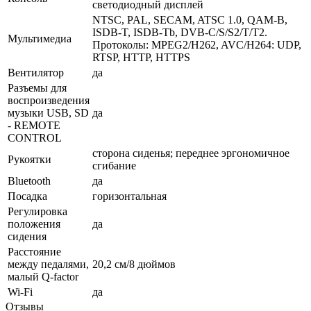
светодиодный дисплей
NTSC, PAL, SECAM, ATSC 1.0, QAM-B,
ISDB-T, ISDB-Tb, DVB-C/S/S2/T/T2.
Мультимедиа
Протоколы: MPEG2/H262, AVC/H264: UDP,
RTSP, HTTP, HTTPS
Вентилятор
да
Разъемы для
воспроизведения
музыки USB, SD
да
- REMOTE
CONTROL
сторона сиденья; переднее эргономичное
Рукоятки
сгибание
Bluetooth
да
Посадка
горизонтальная
Регулировка
положения
да
сидения
Расстояние
между педалями,
20,2 см/8 дюймов
малый Q-factor
Wi-Fi
да
Отзывы