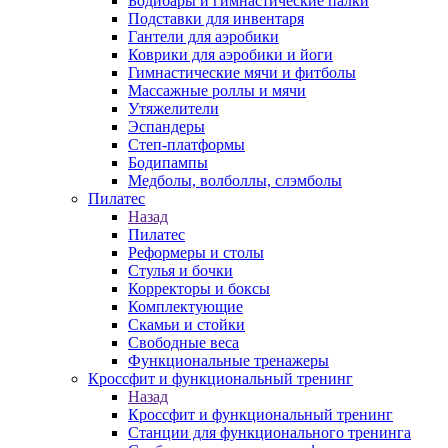
Бодибары и гимнастические палки
Подставки для инвентаря
Гантели для аэробики
Коврики для аэробики и йоги
Гимнастические мячи и фитболы
Массажные роллы и мячи
Утяжелители
Эспандеры
Степ-платформы
Бодипампы
Медболы, волболлы, слэмболы
Пилатес
Назад
Пилатес
Реформеры и столы
Стулья и бочки
Корректоры и боксы
Комплектующие
Скамьи и стойки
Свободные веса
Функциональные тренажеры
Кроссфит и функциональный тренинг
Назад
Кроссфит и функциональный тренинг
Станции для функционального тренинга