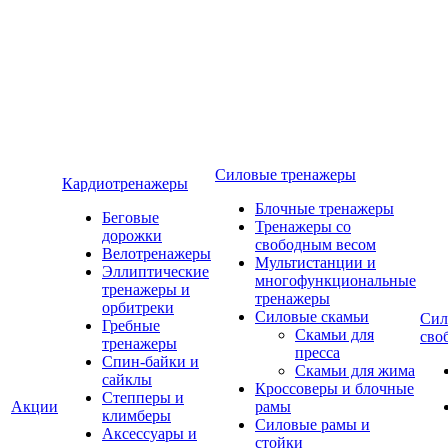
Силовые тренажеры
Кардиотренажеры
Блочные тренажеры
Беговые
Тренажеры со
дорожки
свободным весом
Велотренажеры
Мультистанции и
Эллиптические
многофункциональные
тренажеры и
тренажеры
орбитреки
Силовые скамьи
Сил
Гребные
Скамьи для
сво
тренажеры
пресса
Спин-байки и
Скамьи для жима
сайклы
Кроссоверы и блочные
Степперы и
Акции
рамы
климберы
Силовые рамы и
Аксессуары и
стойки