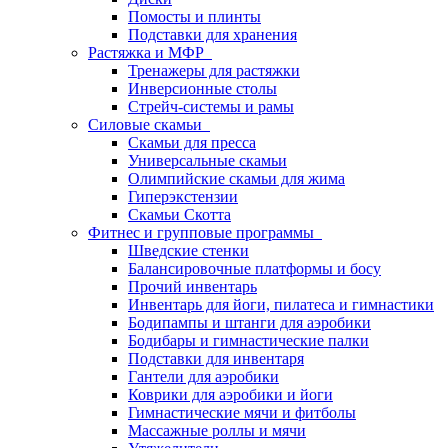
Помосты и плинты
Подставки для хранения
Растяжка и МФР
Тренажеры для растяжки
Инверсионные столы
Стрейч-системы и рамы
Силовые скамьи
Скамьи для пресса
Универсальные скамьи
Олимпийские скамьи для жима
Гиперэкстензии
Скамьи Скотта
Фитнес и групповые программы
Шведские стенки
Балансировочные платформы и босу
Прочий инвентарь
Инвентарь для йоги, пилатеса и гимнастики
Бодипампы и штанги для аэробики
Бодибары и гимнастические палки
Подставки для инвентаря
Гантели для аэробики
Коврики для аэробики и йоги
Гимнастические мячи и фитболы
Массажные роллы и мячи