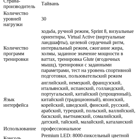
Страна-
Тайвань
производитель
Количество
уровней
30
нагрузки
ходьба, ручной режим, Sprint 8, визуальные
ориентиры, Virtual Active (виртуальные
ландшафты), целевой сердечный ритм,
Количество
интервальный режим, сжигание жира,
программ
холмы, заданное значение мощности в
тренировки
ваттах, тренировка Glute (ягодичных
мышц), тренировки с заданными
параметрами, тест на уровень спортивной
подготовки, пользовательский режим
английский, немецкий, французский,
итальянский, испанский, голландский,
португальский, китайский (упрощенный),
Язык
китайский (традиционный), японский,
интерфейса
корейский, шведский, финский, русский,
арабский, турецкий, польский, валлийский,
баскский, вьетнамский, сомалийский,
датский, тайский, малайский, каталанский
Использование
профессиональное
Premium LED: 8000-пиксельный цветной
Консоль