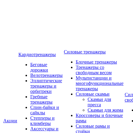
Силовые тренажеры
Кардиотренажеры
Блочные тренажеры
Беговые
Тренажеры со
дорожки
свободным весом
Велотренажеры
Мультистанции и
Эллиптические
многофункциональные
тренажеры и
тренажеры
орбитреки
Силовые скамьи
Сил
Гребные
Скамьи для
сво
тренажеры
пресса
Спин-байки и
Скамьи для жима
сайклы
Кроссоверы и блочные
Степперы и
Акции
рамы
климберы
Силовые рамы и
Аксессуары и
стойки