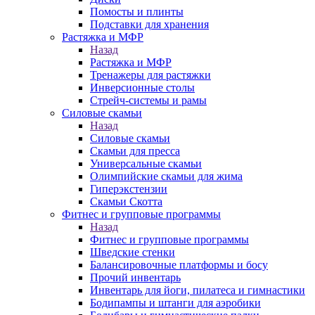
Помосты и плинты
Подставки для хранения
Растяжка и МФР
Назад
Растяжка и МФР
Тренажеры для растяжки
Инверсионные столы
Стрейч-системы и рамы
Силовые скамьи
Назад
Силовые скамьи
Скамьи для пресса
Универсальные скамьи
Олимпийские скамьи для жима
Гиперэкстензии
Скамьи Скотта
Фитнес и групповые программы
Назад
Фитнес и групповые программы
Шведские стенки
Балансировочные платформы и босу
Прочий инвентарь
Инвентарь для йоги, пилатеса и гимнастики
Бодипампы и штанги для аэробики