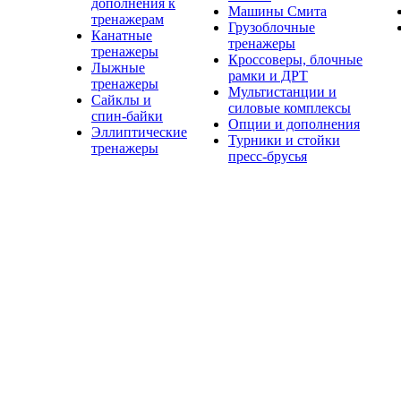
дополнения к
Машины Смита
тренажерам
Грузоблочные
Канатные
тренажеры
тренажеры
Кроссоверы, блочные
Лыжные
рамки и ДРТ
тренажеры
Мультистанции и
Сайклы и
силовые комплексы
спин-байки
Опции и дополнения
Эллиптические
Турники и стойки
тренажеры
пресс-брусья