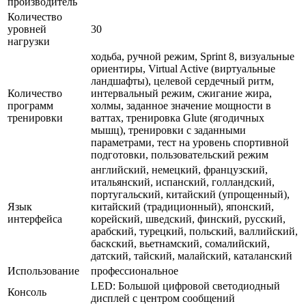
производитель
Количество
уровней
30
нагрузки
ходьба, ручной режим, Sprint 8, визуальные
ориентиры, Virtual Active (виртуальные
ландшафты), целевой сердечный ритм,
Количество
интервальный режим, сжигание жира,
программ
холмы, заданное значение мощности в
тренировки
ваттах, тренировка Glute (ягодичных
мышц), тренировки с заданными
параметрами, тест на уровень спортивной
подготовки, пользовательский режим
английский, немецкий, французский,
итальянский, испанский, голландский,
португальский, китайский (упрощенный),
Язык
китайский (традиционный), японский,
интерфейса
корейский, шведский, финский, русский,
арабский, турецкий, польский, валлийский,
баскский, вьетнамский, сомалийский,
датский, тайский, малайский, каталанский
Использование
профессиональное
LED: Большой цифровой светодиодный
Консоль
дисплей с центром сообщений