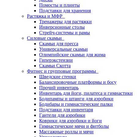
Помосты и плинты
Подставки для хранения
Растяжка и МФР
Тренажеры для растяжки
Инверсионные столы
Стрейч-системы и рамы
Силовые скамьи
Скамьи для пресса
Универсальные скамьи
Олимпийские скамьи для жима
Гиперэкстензии
Скамьи Скотта
Фитнес и групповые программы
Шведские стенки
Балансировочные платформы и босу
Прочий инвентарь
Инвентарь для йоги, пилатеса и гимнастики
Бодипампы и штанги для аэробики
Бодибары и гимнастические палки
Подставки для инвентаря
Гантели для аэробики
Коврики для аэробики и йоги
Гимнастические мячи и фитболы
Массажные роллы и мячи