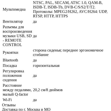
NTSC, PAL, SECAM, ATSC 1.0, QAM-B,
ISDB-T, ISDB-Tb, DVB-C/S/S2/T/T2.
Мультимедиа
Протоколы: MPEG2/H262, AVC/H264: UDP,
RTSP, HTTP, HTTPS
Вентилятор
да
Разъемы для
воспроизведения
музыки USB, SD
да
- REMOTE
CONTROL
сторона сиденья; переднее эргономичное
Рукоятки
сгибание
Bluetooth
да
Посадка
горизонтальная
Регулировка
положения
да
сидения
Расстояние
между педалями,
20,2 см/8 дюймов
малый Q-factor
Wi-Fi
да
Отзывы
Доставка по г. Москва и МО