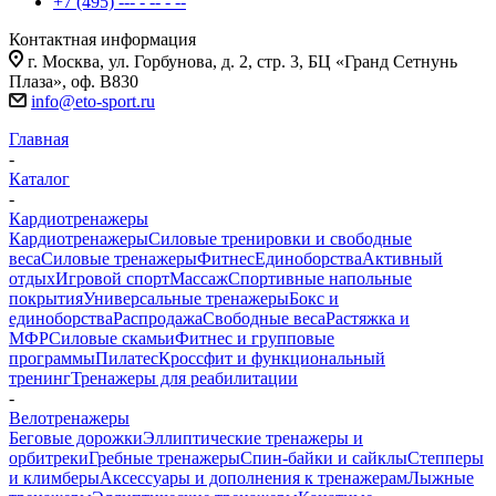
+7 (495) --- - -- - --
Контактная информация
г. Москва, ул. Горбунова, д. 2, стр. 3, БЦ «Гранд Сетнунь
Плаза», оф. В830
info@eto-sport.ru
Главная
-
Каталог
-
Кардиотренажеры
Кардиотренажеры
Силовые тренировки и свободные
веса
Силовые тренажеры
Фитнес
Единоборства
Активный
отдых
Игровой спорт
Массаж
Спортивные напольные
покрытия
Универсальные тренажеры
Бокс и
единоборства
Распродажа
Свободные веса
Растяжка и
МФР
Силовые скамьи
Фитнес и групповые
программы
Пилатес
Кроссфит и функциональный
тренинг
Тренажеры для реабилитации
-
Велотренажеры
Беговые дорожки
Эллиптические тренажеры и
орбитреки
Гребные тренажеры
Спин-байки и сайклы
Степперы
и климберы
Аксессуары и дополнения к тренажерам
Лыжные