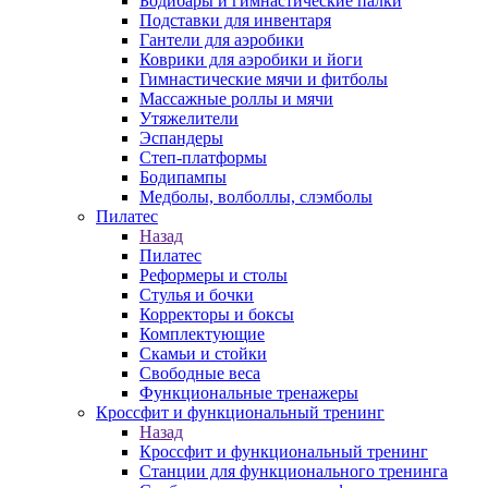
Бодибары и гимнастические палки
Подставки для инвентаря
Гантели для аэробики
Коврики для аэробики и йоги
Гимнастические мячи и фитболы
Массажные роллы и мячи
Утяжелители
Эспандеры
Степ-платформы
Бодипампы
Медболы, волболлы, слэмболы
Пилатес
Назад
Пилатес
Реформеры и столы
Стулья и бочки
Корректоры и боксы
Комплектующие
Скамьи и стойки
Свободные веса
Функциональные тренажеры
Кроссфит и функциональный тренинг
Назад
Кроссфит и функциональный тренинг
Станции для функционального тренинга