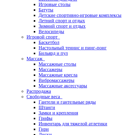
Игровые столы
Батуты
Детские спортивно-игровые комплексы
Летний спорт и отдых
Зимний спорт и отдых
Велосипеды
Игровой спорт
Баскетбол
Настольный теннис и пинг-понг
Бильярд и пул
Массаж
Массажные столы
Массажеры
Массажные кресла
Вибромассажеры
Массажные аксессуары
Распродажа
Свободные веса
Гантели и гантельные ряды
Штанги
Замки и крепления
Грифы
Инвентарь для тяжелой атлетики
Гири
Диски